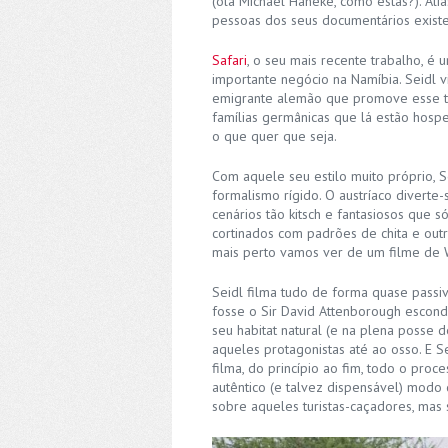
(olá Michael Haneke, como estás?). Ali
pessoas dos seus documentários exis
Safari
, o seu mais recente trabalho, é
importante negócio na Namíbia. Seidl v
emigrante alemão que promove esse tip
famílias germânicas que lá estão hos
o que quer que seja.
Com aquele seu estilo muito próprio, S
formalismo rígido. O austríaco diverte
cenários tão kitsch e fantasiosos que s
cortinados com padrões de chita e out
mais perto vamos ver de um filme de 
Seidl filma tudo de forma quase passi
fosse o Sir David Attenborough escondi
seu habitat natural (e na plena posse 
aqueles protagonistas até ao osso. E 
filma, do princípio ao fim, todo o pr
autêntico (e talvez dispensável) modo 
sobre aqueles turistas-caçadores, mas