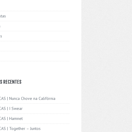
stas
s
is
S RECENTES
CAS | Nunca Chove na Califórnia
CAS | I Swear
ICAS | Hamnet
CAS | Together – Juntos