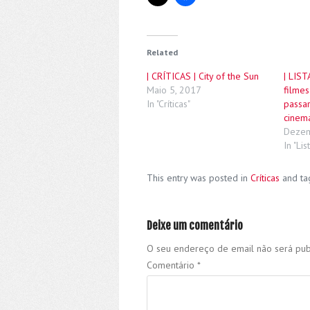
Related
| CRÍTICAS | City of the Sun
| LIST
Maio 5, 2017
filme
In "Críticas"
passa
cinem
Dezem
In "Lis
This entry was posted in
Críticas
and t
Deixe um comentário
O seu endereço de email não será pub
Comentário
*