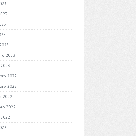
2023
2023
023
2023
 2023
iro 2023
o 2023
bro 2022
bro 2022
o 2022
bro 2022
 2022
2022