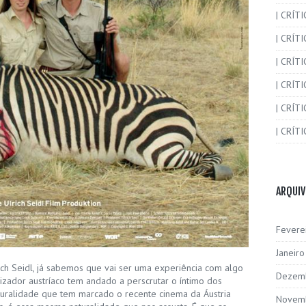
| CRÍT
| CRÍT
| CRÍTI
| CRÍTI
| CRÍTI
| CRÍTI
ARQUI
Fevere
Janeir
h Seidl, já sabemos que vai ser uma experiência com algo
Dezem
lizador austríaco tem andado a perscrutar o íntimo dos
uralidade que tem marcado o recente cinema da Áustria
Novem