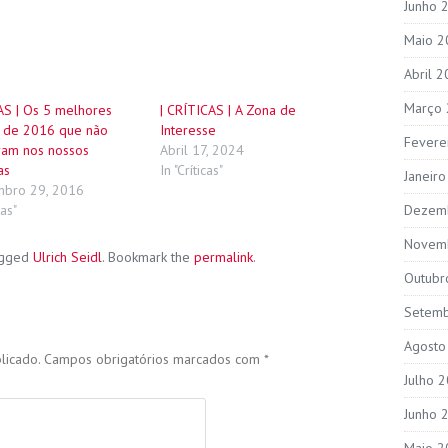
Junho 
Maio 2
Abril 
Março
AS | Os 5 melhores
| CRÍTICAS | A Zona de
s de 2016 que não
Interesse
Fevere
ram nos nossos
Abril 17, 2024
as
In "Críticas"
Janeir
bro 29, 2016
tas"
Dezem
Novem
agged
Ulrich Seidl
. Bookmark the
permalink
.
Outubr
Setem
Agosto
licado.
Campos obrigatórios marcados com
*
Julho 
Junho 
Maio 2