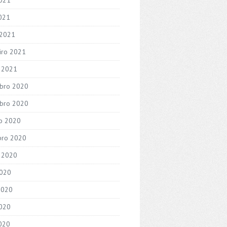
2021
 2021
iro 2021
o 2021
bro 2020
bro 2020
o 2020
bro 2020
 2020
2020
2020
020
2020