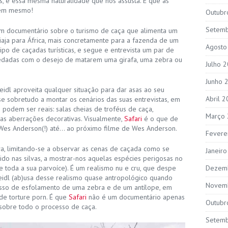
ás, é essa mesma naturalidade que nos assusta. É que as
tem mesmo!
Outubr
Setem
 um documentário sobre o turismo de caça que alimenta um
iaja para África, mais concretamente para a fazenda de um
Agosto
o de caçadas turísticas, e segue e entrevista um par de
pedadas com o desejo de matarem uma girafa, uma zebra ou
Julho 
Junho 
eidl aproveita qualquer situação para dar asas ao seu
Abril 
-se sobretudo a montar os cenários das suas entrevistas, em
ó podem ser reais: salas cheias de troféus de caça,
Março
ras aberrações decorativas. Visualmente,
Safari
é o que de
Wes Anderson(!) até… ao próximo filme de Wes Anderson.
Fevere
va, limitando-se a observar as cenas de caçada como se
Janeir
do nas silvas, a mostrar-nos aquelas espécies perigosas no
de toda a sua parvoíce). É um realismo nu e cru, que despe
Dezem
Seidl (ab)usa desse realismo quase antropológico quando
Novem
ocesso de esfolamento de uma zebra e de um antílope, em
de torture porn. É que
Safari
não é um documentário apenas
Outubr
 sobre todo o processo de caça.
Setem