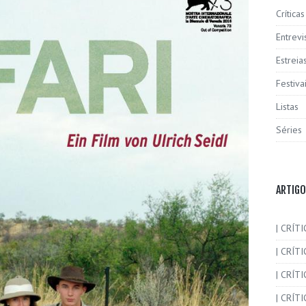
Críticas
Entrevi
Estreia
Festiva
Listas
Séries
ARTIGO
| CRÍTI
| CRÍTI
| CRÍT
| CRÍTI