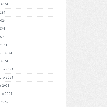
 2024
2024
2024
024
2024
 2024
iro 2024
o 2024
bro 2023
bro 2023
o 2023
bro 2023
 2023