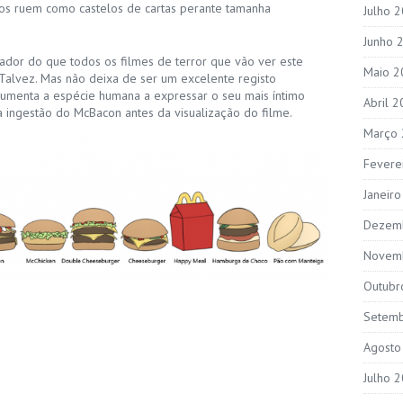
os ruem como castelos de cartas perante tamanha
Julho 
Junho 
dor do que todos os filmes de terror que vão ver este
Maio 2
 Talvez. Mas não deixa de ser um excelente registo
umenta a espécie humana a expressar o seu mais íntimo
Abril 
 ingestão do McBacon antes da visualização do film
e.
Março
Fevere
Janeir
Dezem
Novem
Outubr
Setem
Agosto
Julho 