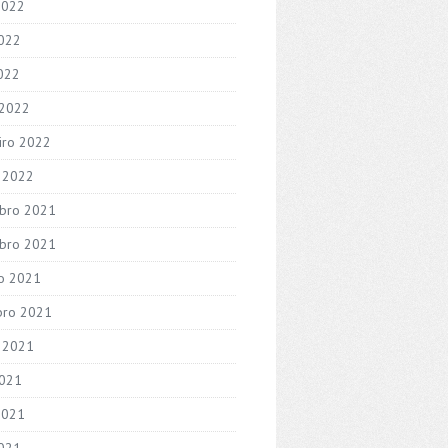
2022
022
2022
 2022
iro 2022
o 2022
bro 2021
bro 2021
o 2021
bro 2021
 2021
2021
2021
021