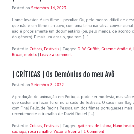
Posted on
Setembro 14, 2023
Home Invasion é um filme… peculiar. Ou, pelo menos, difícil de desc
que não é um filme narrativo, com uma linha narrativa convencion
não é propriamente um documentário (ou, pelo menos, de acordo c
do género). É mais um ensaio, que tem […]
Posted in
Críticas
,
Festivais
|
Tagged
D. W. Griffith
,
Graeme Arnfield
,
Broan
,
motelx
|
Leave a comment
| CRÍTICAS | Os Demónios do meu Avô
Posted on
Setembro 8, 2022
A produção de animação em Portugal pode ser modesta, mas são vá
que costumam fazer furor no circuito de festivais. O caso mais flagr
com Final Feliz, de Regina Pessoa, um dos filmes portugueses mai
recentemente o trabalho de David Doutel […]
Posted in
Críticas
,
Festivais
|
Tagged
gaiteiros de lisboa
,
Nuno beato
cachapa
,
rosa ramalho
,
Victoria Guerra
|
1 Comment