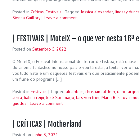
Posted in
Críticas
,
Festivais
|
Tagged
Jessica alexander
,
lindsay dunc
Sienna Guillory
|
Leave a comment
| FESTIVAIS | MotelX – o que ver nesta 16ª 
Posted on
Setembro 5, 2022
O MotelX, o Festival Internacional de Terror de Lisboa, está quase
do cinema fantástico no nosso país e vou lá estar, a tentar ver o m
vos tudo. Este é um daqueles festivais em que praticamente podem
um filme do programa […]
Posted in
Festivais
|
Tagged
ali abbasi
,
christian tafdrup
,
dario argen
serra
,
halina reijn
,
José Saramago
,
lars von trier
,
Maria Bakalova
,
mot
guedes
|
Leave a comment
| CRÍTICAS | Motherland
Posted on
Junho 3, 2021