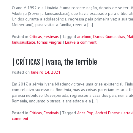
O ano é 1992 e a Lituânia é uma recente nação, depois de se ter li
Vikotirija (Severija Janusauskaite), que havia escapado para o libera
Unidos durante a adolescência, regressa pela primeira vez à sua terra
Motherland), para visitar a família, rever a […]
Posted in
Críticas
,
Festivais
|
Tagged
artekino
,
Darius Gumauskas
,
Mat
Janusauskaite
,
tomas vingras
|
Leave a comment
| CRÍTICAS | Ivana, the Terrible
Posted on
Janeiro 14, 2021
Em 2017, a sérvia Ivana Mladenovic teve uma crise existencial. Tin
com relativo sucesso na Roménia, mas as coisas pareciam estar a fe
parecia nebuloso. Desesperada, regressou a casa dos pais, numa al
Roménia, enquanto o stress, a ansiedade e a […]
Posted in
Críticas
,
Festivais
|
Tagged
Anca Pop
,
Andrei Dinescu
,
artek
comment