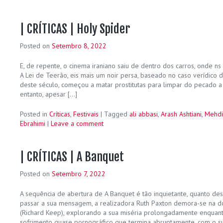
| CRÍTICAS | Holy Spider
Posted on
Setembro 8, 2022
E, de repente, o cinema iraniano saiu de dentro dos carros, onde n
A Lei de Teerão, eis mais um noir persa, baseado no caso verídico do 
deste século, começou a matar prostitutas para limpar do pecado 
entanto, apesar […]
Posted in
Críticas
,
Festivais
|
Tagged
ali abbasi
,
Arash Ashtiani
,
Mehdi
Ebrahimi
|
Leave a comment
| CRÍTICAS | A Banquet
Posted on
Setembro 7, 2022
A sequência de abertura de A Banquet é tão inquietante, quanto des
passar a sua mensagem, a realizadora Ruth Paxton demora-se na d
(Richard Keep), explorando a sua miséria prolongadamente enquant
sofrimento quase pornográfico que termina abruptamente, com o su