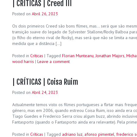
| CRÍTICAS | Creed III
Posted on
Abril 26, 2023
Os dois primeiros Creed são bons filmes, mas… será que são mes
transição suave do legado de Sylvester Stallone/Rocky Balboa par
(o filho do eterno rival de Rocky), mas será que não se limita a nav
medida que a distância […]
Posted in
Críticas
|
Tagged
Florian Munteanu
,
Jonathan Majors
,
Micha
wood harris
|
Leave a comment
| CRÍTICAS | Coisa Ruim
Posted on
Abril 24, 2023
Actualmente temos visto os filmes portugueses a flirtar mais fre
género, mas em 2006, quando estreou Coisa Ruim, isso ainda era cois
Tiago Guedes e Frederico Serra criou algum buzz, abrindo inclusiv
Fantasporto (quando o Fantasporto ainda era relevante). Pela prime
Posted in
Críticas
|
Tagged
adriano luz
,
afonso pimentel
,
frederico s