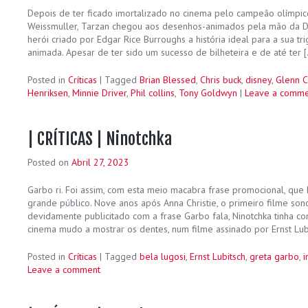
Depois de ter ficado imortalizado no cinema pelo campeão olímpic
Weissmuller, Tarzan chegou aos desenhos-animados pela mão da Di
herói criado por Edgar Rice Burroughs a história ideal para a sua t
animada. Apesar de ter sido um sucesso de bilheteira e de até ter 
Posted in
Críticas
|
Tagged
Brian Blessed
,
Chris buck
,
disney
,
Glenn C
Henriksen
,
Minnie Driver
,
Phil collins
,
Tony Goldwyn
|
Leave a comme
| CRÍTICAS | Ninotchka
Posted on
Abril 27, 2023
Garbo ri. Foi assim, com esta meio macabra frase promocional, que
grande público. Nove anos após Anna Christie, o primeiro filme so
devidamente publicitado com a frase Garbo fala, Ninotchka tinha co
cinema mudo a mostrar os dentes, num filme assinado por Ernst Lub
Posted in
Críticas
|
Tagged
bela lugosi
,
Ernst Lubitsch
,
greta garbo
,
i
Leave a comment