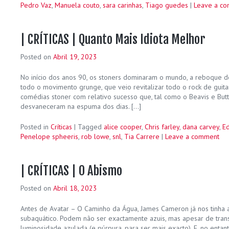
Pedro Vaz
,
Manuela couto
,
sara carinhas
,
Tiago guedes
|
Leave a c
| CRÍTICAS | Quanto Mais Idiota Melhor
Posted on
Abril 19, 2023
No início dos anos 90, os stoners dominaram o mundo, a reboque do
todo o movimento grunge, que veio revitalizar todo o rock de guitar
comédias stoner com relativo sucesso que, tal como o Beavis e But
desvaneceram na espuma dos dias. […]
Posted in
Críticas
|
Tagged
alice cooper
,
Chris farley
,
dana carvey
,
Ed
Penelope spheeris
,
rob lowe
,
snl
,
Tia Carrere
|
Leave a comment
| CRÍTICAS | O Abismo
Posted on
Abril 18, 2023
Antes de Avatar – O Caminho da Água, James Cameron já nos tinha
subaquático. Podem não ser exactamente azuis, mas apesar de tran
luminosidade azulada (e púrpura, para ser mais exacto). E, no entan