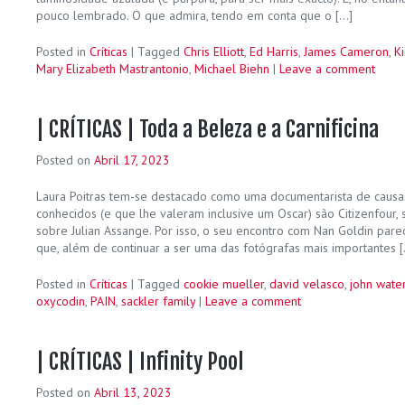
pouco lembrado. O que admira, tendo em conta que o […]
Posted in
Críticas
|
Tagged
Chris Elliott
,
Ed Harris
,
James Cameron
,
K
Mary Elizabeth Mastrantonio
,
Michael Biehn
|
Leave a comment
| CRÍTICAS | Toda a Beleza e a Carnificina
Posted on
Abril 17, 2023
Laura Poitras tem-se destacado como uma documentarista de causas
conhecidos (e que lhe valeram inclusive um Oscar) são Citizenfour,
sobre Julian Assange. Por isso, o seu encontro com Nan Goldin pareci
que, além de continuar a ser uma das fotógrafas mais importantes 
Posted in
Críticas
|
Tagged
cookie mueller
,
david velasco
,
john wate
oxycodin
,
PAIN
,
sackler family
|
Leave a comment
| CRÍTICAS | Infinity Pool
Posted on
Abril 13, 2023