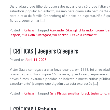
Diz o adágio que filho de peixe sabe nadar e era só o que faltav
sabedoria popular. No entanto, mesmo para quem está bem ciente d
para o caso da família Cronenberg não deixa de espantar. Não é q
filhos a seguirem as […]
Posted in
Críticas
|
Tagged
Alexander Skarsgård
,
brandon cronenbe
lespert
,
Mia Goth
,
Skarsgård
,
tim hecker
|
Leave a comment
| CRÍTICAS | Jeepers Creepers
Posted on
Abril 11, 2023
Victor Salva começava a criar buzz quando, em 1998, foi arrecada
posse de pedofilia. cumpriu 15 meses e, quando saiu, regressou ao
novos filmes levaram a pedidos de boicote e muitas críticas pública
cancelamento” (sempre que alguém usa esta expressão […]
Posted in
Críticas
|
Tagged
Gina Philips
,
jonathan breck
,
Justin long
,
v
| CRÍTICAS | Babylon