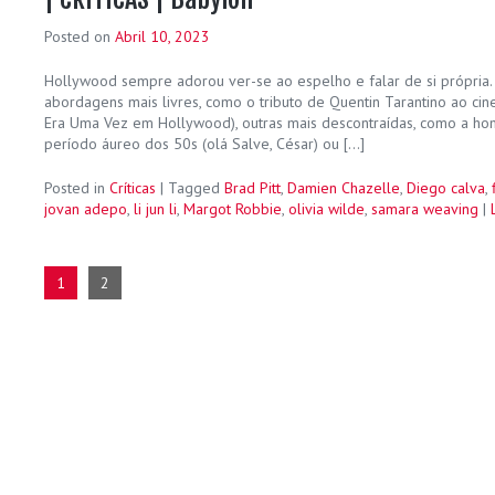
Posted on
Abril 10, 2023
Hollywood sempre adorou ver-se ao espelho e falar de si própria.
abordagens mais livres, como o tributo de Quentin Tarantino ao cin
Era Uma Vez em Hollywood), outras mais descontraídas, como a 
período áureo dos 50s (olá Salve, César) ou […]
Posted in
Críticas
|
Tagged
Brad Pitt
,
Damien Chazelle
,
Diego calva
,
jovan adepo
,
li jun li
,
Margot Robbie
,
olivia wilde
,
samara weaving
|
1
2