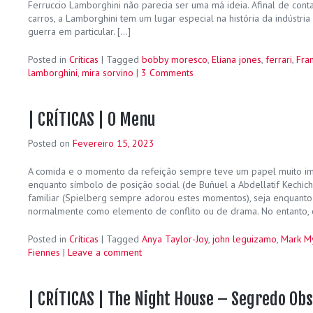
Ferruccio Lamborghini não parecia ser uma má ideia. Afinal de cont
carros, a Lamborghini tem um lugar especial na história da indústria
guerra em particular. […]
Posted in
Críticas
|
Tagged
bobby moresco
,
Eliana jones
,
ferrari
,
Fran
lamborghini
,
mira sorvino
|
3 Comments
| CRÍTICAS | O Menu
Posted on
Fevereiro 15, 2023
A comida e o momento da refeição sempre teve um papel muito imp
enquanto símbolo de posição social (de Buñuel a Abdellatif Kechic
familiar (Spielberg sempre adorou estes momentos), seja enquanto 
normalmente como elemento de conflito ou de drama. No entanto, 
Posted in
Críticas
|
Tagged
Anya Taylor-Joy
,
john leguizamo
,
Mark M
Fiennes
|
Leave a comment
| CRÍTICAS | The Night House – Segredo Ob