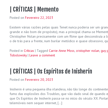
| CRÍTICAS | Memento
Posted on
Fevereiro 22, 2023
Existem várias razões pelas quais Tenet nunca poderia ser um grand
grande e não bom de propósito), mas a principal chama-se Mement
Christopher Nolan precisamente com um filme que desconstruía a li
o de trás para a frente, num burilar metódico e quase obsessivo, q
Posted in
Críticas
|
Tagged
Carrie-Anne Moss
,
cristopher nolan
,
guy 
Tobolowsky
|
Leave a comment
| CRÍTICAS | Os Espíritos de Inisherín
Posted on
Fevereiro 20, 2023
Inisherin é uma pequena ilha irlandesa, não tão longe do continent
fumo das explosões dos Troubles, que vão dado sinal de quando 
que Os Espíritos de Inisherín passa-se no início do século XX. Port
telemóveis nem sequer internet, […]