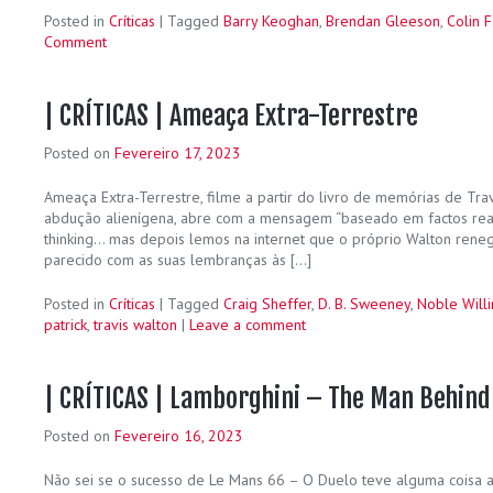
Posted in
Críticas
|
Tagged
Barry Keoghan
,
Brendan Gleeson
,
Colin F
Comment
| CRÍTICAS | Ameaça Extra-Terrestre
Posted on
Fevereiro 17, 2023
Ameaça Extra-Terrestre, filme a partir do livro de memórias de Tra
abdução alienígena, abre com a mensagem “baseado em factos reais
thinking… mas depois lemos na internet que o próprio Walton reneg
parecido com as suas lembranças às […]
Posted in
Críticas
|
Tagged
Craig Sheffer
,
D. B. Sweeney
,
Noble Will
patrick
,
travis walton
|
Leave a comment
| CRÍTICAS | Lamborghini – The Man Behind
Posted on
Fevereiro 16, 2023
Não sei se o sucesso de Le Mans 66 – O Duelo teve alguma coisa a