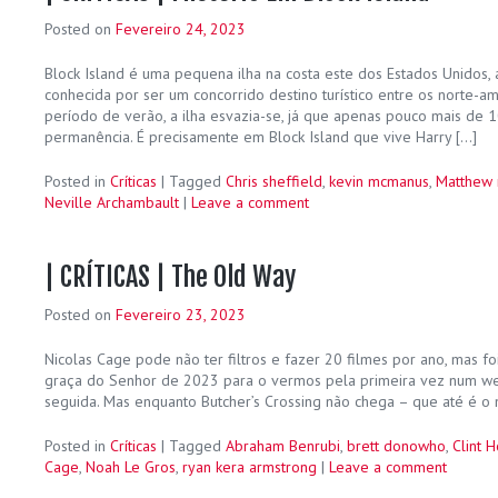
Posted on
Fevereiro 24, 2023
Block Island é uma pequena ilha na costa este dos Estados Unidos, 
conhecida por ser um concorrido destino turístico entre os norte-am
período de verão, a ilha esvazia-se, já que apenas pouco mais de
permanência. É precisamente em Block Island que vive Harry […]
Posted in
Críticas
|
Tagged
Chris sheffield
,
kevin mcmanus
,
Matthew
Neville Archambault
|
Leave a comment
| CRÍTICAS | The Old Way
Posted on
Fevereiro 23, 2023
Nicolas Cage pode não ter filtros e fazer 20 filmes por ano, mas f
graça do Senhor de 2023 para o vermos pela primeira vez num wes
seguida. Mas enquanto Butcher’s Crossing não chega – que até é o 
Posted in
Críticas
|
Tagged
Abraham Benrubi
,
brett donowho
,
Clint 
Cage
,
Noah Le Gros
,
ryan kera armstrong
|
Leave a comment