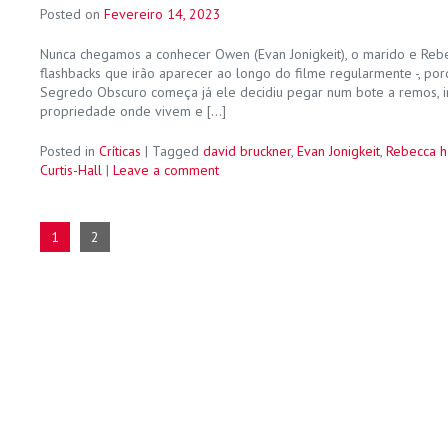
Posted on
Fevereiro 14, 2023
Nunca chegamos a conhecer Owen (Evan Jonigkeit), o marido e Rebe
flashbacks que irão aparecer ao longo do filme regularmente -, p
Segredo Obscuro começa já ele decidiu pegar num bote a remos, ir
propriedade onde vivem e […]
Posted in
Críticas
|
Tagged
david bruckner
,
Evan Jonigkeit
,
Rebecca h
Curtis-Hall
|
Leave a comment
1
2