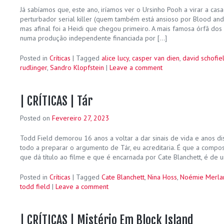
Já sabíamos que, este ano, iríamos ver o Ursinho Pooh a virar a cas
perturbador serial killer (quem também está ansioso por Blood an
mas afinal foi a Heidi que chegou primeiro. A mais famosa órfã do
numa produção independente financiada por […]
Posted in
Críticas
|
Tagged
alice lucy
,
casper van dien
,
david schofie
rudlinger
,
Sandro Klopfstein
|
Leave a comment
| CRÍTICAS | Tár
Posted on
Fevereiro 27, 2023
Todd Field demorou 16 anos a voltar a dar sinais de vida e anos 
todo a preparar o argumento de Tár, eu acreditaria. É que a compo
que dá título ao filme e que é encarnada por Cate Blanchett, é de
Posted in
Críticas
|
Tagged
Cate Blanchett
,
Nina Hoss
,
Noémie Merla
todd field
|
Leave a comment
| CRÍTICAS | Mistério Em Block Island