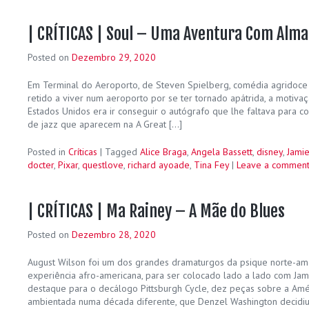
| CRÍTICAS | Soul – Uma Aventura Com Alma
Posted on
Dezembro 29, 2020
Em Terminal do Aeroporto, de Steven Spielberg, comédia agridoce 
retido a viver num aeroporto por se ter tornado apátrida, a motiva
Estados Unidos era ir conseguir o autógrafo que lhe faltava para 
de jazz que aparecem na A Great […]
Posted in
Críticas
|
Tagged
Alice Braga
,
Angela Bassett
,
disney
,
Jami
docter
,
Pixar
,
questlove
,
richard ayoade
,
Tina Fey
|
Leave a commen
| CRÍTICAS | Ma Rainey – A Mãe do Blues
Posted on
Dezembro 28, 2020
August Wilson foi um dos grandes dramaturgos da psique norte-ame
experiência afro-americana, para ser colocado lado a lado com Jam
destaque para o decálogo Pittsburgh Cycle, dez peças sobre a Amé
ambientada numa década diferente, que Denzel Washington decidiu 