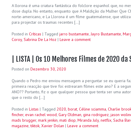
A llorona é uma criatura fantástica do folclore espanhol que, no 
dose dupla. No entanto, enquanto que A Maldição da Mulher Que Ch
norte-americano, e La Llorona é um filme guatemalense, que utiliza 
para projectar os traumas recentes […]
Posted in
Críticas
|
Tagged
jarro bustamante
,
Jayro Bustamante
,
Marg
Coroy
,
Sabrina De La Hoz
|
Leave a comment
| LISTA | Os 10 Melhores Filmes de 2020 da 
Posted on
Dezembro 30, 2020
Quando o Pedro me enviou mensagem a perguntar se eu queria faz
primeira reacção que tive foi: estrearam filmes este ano? E a se
ANO?? Portanto, fiz o que qualquer pessoa que tenta ser uma autor
que o resto do […]
Posted in
Listas
|
Tagged
2020
,
borat
,
Céline sciamma
,
Charlie broo
fincher
,
evan rachel wood
,
Gary Oldman
,
gina rodriguez
,
jason wolin
mads brugger
,
mark jenkin
,
mati diop
,
Miranda July
,
netflix
,
Sacha Ba
magazine
,
tiktok
,
Xavier Dolan
|
Leave a comment