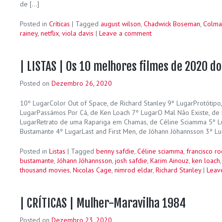
de […]
Posted in
Críticas
|
Tagged
august wilson
,
Chadwick Boseman
,
Colma
rainey
,
netflix
,
viola davis
|
Leave a comment
| LISTAS | Os 10 melhores filmes de 2020 d
Posted on
Dezembro 26, 2020
10º LugarColor Out of Space, de Richard Stanley 9º LugarProtótipo
LugarPassámos Por Cá, de Ken Loach 7º LugarO Mal Não Existe, 
LugarRetrato de uma Rapariga em Chamas, de Céline Sciamma 5º Lu
Bustamante 4º LugarLast and First Men, de Jóhann Jóhannsson 3º Lu
Posted in
Listas
|
Tagged
benny safdie
,
Céline sciamma
,
francisco ro
bustamante
,
Jóhann Jóhannsson
,
josh safdie
,
Karim Ainouz
,
ken loach
thousand movies
,
Nicolas Cage
,
nimrod eldar
,
Richard Stanley
|
Leav
| CRÍTICAS | Mulher-Maravilha 1984
Posted on
Dezembro 23, 2020