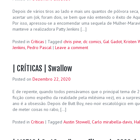
Depois de vários tiros ao lado e mais uns quantos de pólvora seca,
acertar um (ok, foram dois, se bem que não entendo o êxito de Aqu
Por isso, apressou-se a encomendar uma sequela de Mulher-Maravil
manteve a realizadora Patty Jenkins […]
Posted in
Críticas
|
Tagged
chris pine
,
dc comics
,
Gal Gadot
,
Kristen 
Jenkins
,
Pedro Pascal
|
Leave a comment
| CRÍTICAS | Swallow
Posted on
Dezembro 22, 2020
E de repente, quando todos pensávamos que o principal tema de 20
ficção como espelho da realidade pela milésima vez), eis a surpresa
ano é a obsessão. Depois de Butt Boy, neo-noir escatológico em q
de meter coisas no rabo, […]
Posted in
Críticas
|
Tagged
Austin Stowell
,
Carlo mirabella-davis
,
Ha