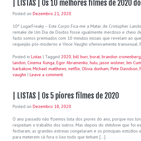
| LISTAS | Os 10 melhores filmes de 2020 do
Posted on
Dezembro 21, 2020
10º LugarFreaky – Este Corpo Fica-me a Matar, de Cristopher Land
remake de Um Dia de Doidos fosse igualmente merdoso e cheio de
facto somos premiados com 10 minutos iniciais que revelam ao que 
requeijão pós-moderno e Vince Vaughn ofensivamente transexual. P
Posted in
Listas
|
Tagged
2020
,
bill burr
,
borat
,
brandon cronenberg
landon
,
Cinema Xunga
,
Egor Abramenko
,
hulu
,
jason woliner
,
Jim Cu
barbakow
,
Michael matthews
,
netflix
,
Olivia dunham
,
Pete Davidson
,
vaughn
|
Leave a comment
| LISTAS | Os 5 piores filmes de 2020
Posted on
Dezembro 18, 2020
O ano passado não fizemos lista dos piores do ano, porque nos to
respeitam o trabalho dos outros. Mas depois do shitshow que foi es
fecharam, as grandes estreias congelaram e os principais estúdios 
para meterem cá fora o lixo todo que tinham […]