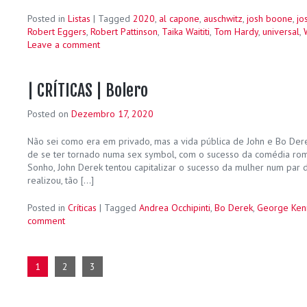
Posted in
Listas
|
Tagged
2020
,
al capone
,
auschwitz
,
josh boone
,
jo
Robert Eggers
,
Robert Pattinson
,
Taika Waititi
,
Tom Hardy
,
universal
,
Leave a comment
| CRÍTICAS | Bolero
Posted on
Dezembro 17, 2020
Não sei como era em privado, mas a vida pública de John e Bo Dere
de se ter tornado numa sex symbol, com o sucesso da comédia ro
Sonho, John Derek tentou capitalizar o sucesso da mulher num par 
realizou, tão […]
Posted in
Críticas
|
Tagged
Andrea Occhipinti
,
Bo Derek
,
George Ken
comment
1
2
3