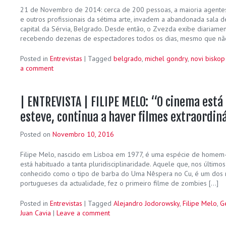
21 de Novembro de 2014: cerca de 200 pessoas, a maioria agentes c
e outros profissionais da sétima arte, invadem a abandonada sala 
capital da Sérvia, Belgrado. Desde então, o Zvezda exibe diariame
recebendo dezenas de espectadores todos os dias, mesmo que não
Posted in
Entrevistas
|
Tagged
belgrado
,
michel gondry
,
novi bisko
a comment
| ENTREVISTA | FILIPE MELO: “O cinema est
esteve, continua a haver filmes extraordiná
Posted on
Novembro 10, 2016
Filipe Melo, nascido em Lisboa em 1977, é uma espécie de homem-
está habituado a tanta pluridisciplinaridade. Aquele que, nos último
conhecido como o tipo de barba do Uma Nêspera no Cu, é um dos m
portugueses da actualidade, fez o primeiro filme de zombies […]
Posted in
Entrevistas
|
Tagged
Alejandro Jodorowsky
,
Filipe Melo
,
G
Juan Cavia
|
Leave a comment