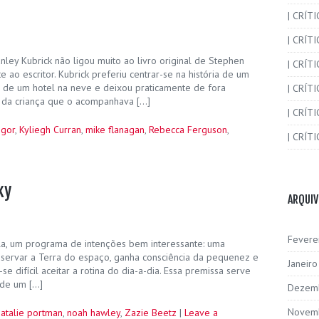
| CRÍT
| CRÍT
ley Kubrick não ligou muito ao livro original de Stephen
| CRÍTI
 ao escritor. Kubrick preferiu centrar-se na história de um
de um hotel na neve e deixou praticamente de fora
| CRÍTI
o da criança que o acompanhava […]
| CRÍTI
gor
,
Kyliegh Curran
,
mike flanagan
,
Rebecca Ferguson
,
| CRÍTI
ky
ARQUI
Fevere
ela, um programa de intenções bem interessante: uma
observar a Terra do espaço, ganha consciência da pequenez e
Janeir
se difícil aceitar a rotina do dia-a-dia. Essa premissa serve
 de um […]
Dezem
Novem
natalie portman
,
noah hawley
,
Zazie Beetz
|
Leave a