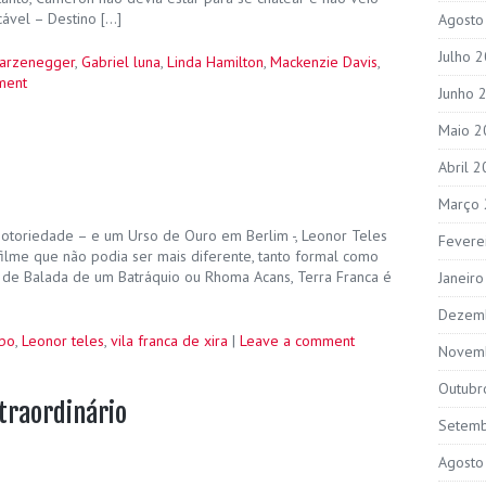
cável – Destino […]
Agosto
Julho 
warzenegger
,
Gabriel luna
,
Linda Hamilton
,
Mackenzie Davis
,
ment
Junho 
Maio 2
Abril 
Março
otoriedade – e um Urso de Ouro em Berlim -, Leonor Teles
Fevere
ilme que não podia ser mais diferente, tanto formal como
 de Balada de um Batráquio ou Rhoma Acans, Terra Franca é
Janeir
Dezem
obo
,
Leonor teles
,
vila franca de xira
|
Leave a comment
Novem
Outubr
traordinário
Setem
Agosto