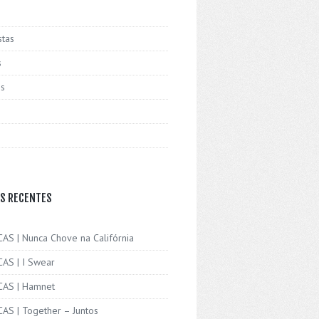
stas
s
is
S RECENTES
CAS | Nunca Chove na Califórnia
CAS | I Swear
ICAS | Hamnet
CAS | Together – Juntos