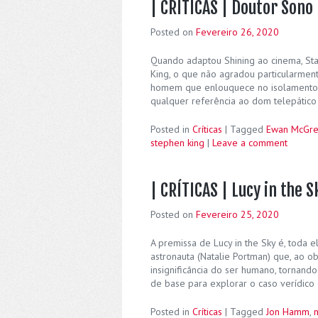
| CRÍTICAS | Doutor Sono
Posted on
Fevereiro 26, 2020
Quando adaptou Shining ao cinema, Stan
King, o que não agradou particularmente
homem que enlouquece no isolamento 
qualquer referência ao dom telepátic
Posted in
Críticas
|
Tagged
Ewan McGre
stephen king
|
Leave a comment
| CRÍTICAS | Lucy in the S
Posted on
Fevereiro 25, 2020
A premissa de Lucy in the Sky é, toda 
astronauta (Natalie Portman) que, ao 
insignificância do ser humano, tornando-
de base para explorar o caso verídico
Posted in
Críticas
|
Tagged
Jon Hamm
,