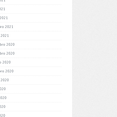
2021
 2021
iro 2021
o 2021
bro 2020
bro 2020
o 2020
bro 2020
 2020
2020
2020
020
2020