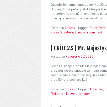
Quando foi homenageado no MotelX, e
Hippies, filme pelo qual diz ter particu
percebemos que não envelheceu nada m
dizer que antecipou a contra-cultura. 
Posted in
Críticas
|
Tagged
Bruce Dern
,
Susan Strasberg
|
Leave a comment
| CRÍTICAS | Mr. Majestyk
Posted on
Fevereiro 27, 2020
Lemos a sinopse de Mr. Majestyk e não
produtor de melancias e tem que comb
como é que alguém conseguiu vender 
é de Elmore Leonard […]
Posted in
Críticas
|
Tagged
Al Lettieri
,
C
Fleischer
|
Leave a comment