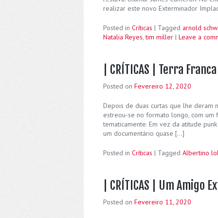
realizar este novo Exterminador Impla
Posted in
Críticas
|
Tagged
arnold sch
Natalia Reyes
,
tim miller
|
Leave a com
| CRÍTICAS | Terra Franca
Posted on
Fevereiro 12, 2020
Depois de duas curtas que lhe deram n
estreou-se no formato longo, com um f
tematicamente. Em vez da atitude punk
um documentário quase […]
Posted in
Críticas
|
Tagged
Albertino l
| CRÍTICAS | Um Amigo Ex
Posted on
Fevereiro 11, 2020