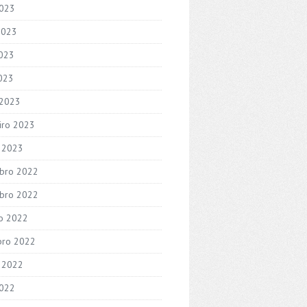
2023
2023
023
2023
 2023
iro 2023
o 2023
bro 2022
bro 2022
o 2022
bro 2022
 2022
2022