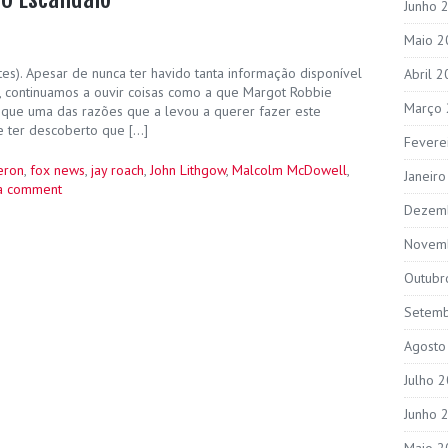
Junho 
Maio 2
es). Apesar de nunca ter havido tanta informação disponível
Abril 
s, continuamos a ouvir coisas como a que Margot Robbie
Março
ou que uma das razões que a levou a querer fazer este
e ter descoberto que […]
Fevere
eron
,
fox news
,
jay roach
,
John Lithgow
,
Malcolm McDowell
,
Janeir
a comment
Dezem
Novem
Outubr
Setem
Agosto
Julho 
Junho 
Maio 2