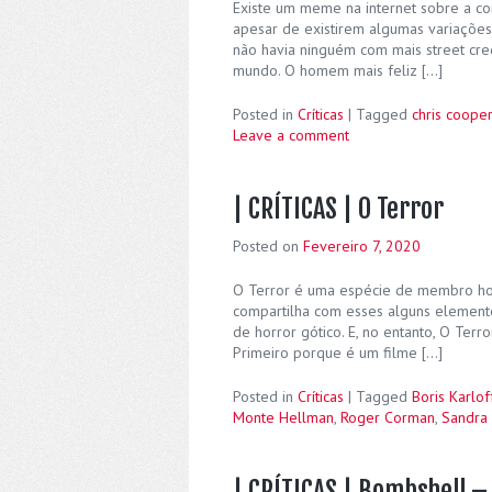
Existe um meme na internet sobre a c
apesar de existirem algumas variaçõe
não havia ninguém com mais street cre
mundo. O homem mais feliz […]
Posted in
Críticas
|
Tagged
chris cooper
Leave a comment
| CRÍTICAS | O Terror
Posted on
Fevereiro 7, 2020
O Terror é uma espécie de membro hon
compartilha com esses alguns element
de horror gótico. E, no entanto, O Terr
Primeiro porque é um filme […]
Posted in
Críticas
|
Tagged
Boris Karlof
Monte Hellman
,
Roger Corman
,
Sandra 
| CRÍTICAS | Bombshell –