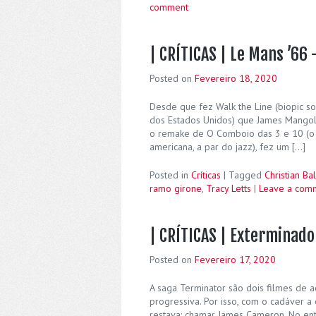
comment
| CRÍTICAS | Le Mans ’66 
Posted on
Fevereiro 18, 2020
Desde que fez Walk the Line (biopic s
dos Estados Unidos) que James Mangol
o remake de O Comboio das 3 e 10 (o we
americana, a par do jazz), fez um […]
Posted in
Críticas
|
Tagged
Christian Ba
ramo girone
,
Tracy Letts
|
Leave a com
| CRÍTICAS | Exterminado
Posted on
Fevereiro 17, 2020
A saga Terminator são dois filmes de 
progressiva. Por isso, com o cadáver a 
restava: chamar James Cameron. No ent