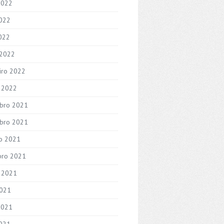
2022
022
2022
 2022
iro 2022
o 2022
bro 2021
bro 2021
o 2021
bro 2021
 2021
2021
2021
021