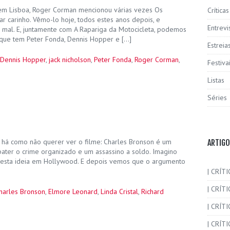
m Lisboa, Roger Corman mencionou várias vezes Os
Críticas
lar carinho. Vêmo-lo hoje, todos estes anos depois, e
Entrevi
al. E, juntamente com A Rapariga da Motocicleta, podemos
É que tem Peter Fonda, Dennis Hopper e […]
Estreia
Dennis Hopper
,
jack nicholson
,
Peter Fonda
,
Roger Corman
,
Festiva
Listas
Séries
 há como não querer ver o filme: Charles Bronson é um
ARTIGO
ater o crime organizado e um assassino a soldo. Imagino
esta ideia em Hollywood. E depois vemos que o argumento
| CRÍTI
| CRÍTI
harles Bronson
,
Elmore Leonard
,
Linda Cristal
,
Richard
| CRÍT
| CRÍTI