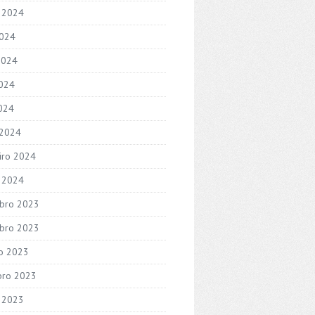
 2024
2024
2024
024
2024
 2024
iro 2024
o 2024
bro 2023
bro 2023
o 2023
bro 2023
 2023