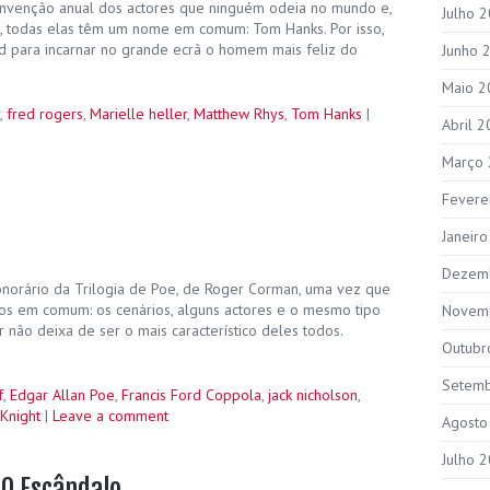
onvenção anual dos actores que ninguém odeia no mundo e,
Julho 
s, todas elas têm um nome em comum: Tom Hanks. Por isso,
d para incarnar no grande ecrã o homem mais feliz do
Junho 
Maio 2
,
fred rogers
,
Marielle heller
,
Matthew Rhys
,
Tom Hanks
|
Abril 
Março
Fevere
Janeir
Dezem
orário da Trilogia de Poe, de Roger Corman, uma vez que
os em comum: os cenários, alguns actores e o mesmo tipo
Novem
or não deixa de ser o mais característico deles todos.
Outubr
Setem
f
,
Edgar Allan Poe
,
Francis Ford Coppola
,
jack nicholson
,
Knight
|
Leave a comment
Agosto
Julho 
 O Escândalo