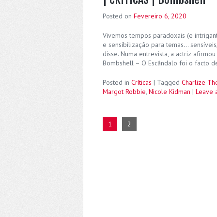
Posted on
Fevereiro 6, 2020
Vivemos tempos paradoxais (e intrigant
e sensibilização para temas… sensívei
disse. Numa entrevista, a actriz afirm
Bombshell – O Escândalo foi o facto d
Posted in
Críticas
|
Tagged
Charlize Th
Margot Robbie
,
Nicole Kidman
|
Leave 
1
2