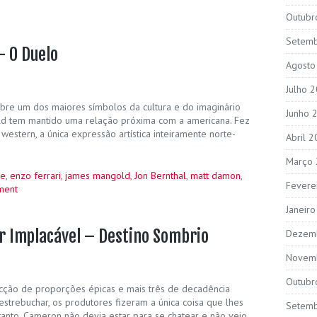
Outubr
Setem
– O Duelo
Agosto
Julho 
obre um dos maiores símbolos da cultura e do imaginário
Junho 
d tem mantido uma relação próxima com a americana. Fez
stern, a única expressão artística inteiramente norte-
Abril 
Março
le
,
enzo ferrari
,
james mangold
,
Jon Bernthal
,
matt damon
,
Fevere
ment
Janeir
r Implacável – Destino Sombrio
Dezem
Novem
Outubr
acção de proporções épicas e mais três de decadência
estrebuchar, os produtores fizeram a única coisa que lhes
Setem
anto, Cameron não devia estar para se chatear e não veio