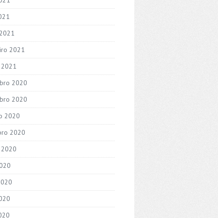
2021
 2021
iro 2021
o 2021
bro 2020
bro 2020
o 2020
bro 2020
 2020
2020
2020
020
2020