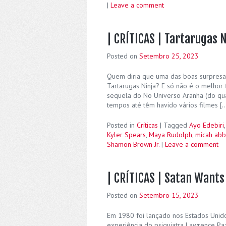
|
Leave a comment
| CRÍTICAS | Tartarugas 
Posted on
Setembro 25, 2023
Quem diria que uma das boas surpresa
Tartarugas Ninja? E só não é o melhor
sequela do No Universo Aranha (do qua
tempos até têm havido vários filmes [
Posted in
Críticas
|
Tagged
Ayo Edebiri
Kyler Spears
,
Maya Rudolph
,
micah ab
Shamon Brown Jr.
|
Leave a comment
| CRÍTICAS | Satan Wants
Posted on
Setembro 15, 2023
Em 1980 foi lançado nos Estados Unid
experiência do psiquiatra Lawrence Paz