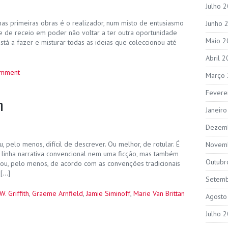
Julho 
as primeiras obras é o realizador, num misto de entusiasmo
Junho 
 e de receio em poder não voltar a ter outra oportunidade
Maio 2
tá a fazer e misturar todas as ideias que coleccionou até
Abril 
omment
Março
Fevere
n
Janeir
Dezem
 pelo menos, difícil de descrever. Ou melhor, de rotular. É
Novem
 linha narrativa convencional nem uma ficção, mas também
Outubr
ou, pelo menos, de acordo com as convenções tradicionais
 […]
Setem
W. Griffith
,
Graeme Arnfield
,
Jamie Siminoff
,
Marie Van Brittan
Agosto
Julho 