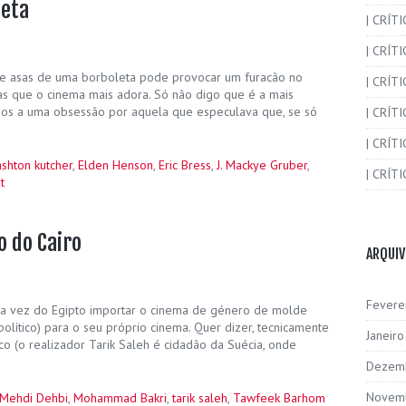
leta
| CRÍT
| CRÍT
 de asas de uma borboleta pode provocar um furacão no
| CRÍTI
ias que o cinema mais adora. Só não digo que é a mais
mos a uma obsessão por aquela que especulava que, se só
| CRÍTI
| CRÍTI
ashton kutcher
,
Elden Henson
,
Eric Bress
,
J. Mackye Gruber
,
| CRÍTI
t
o do Cairo
ARQUI
Fevere
é a vez do Egipto importar o cinema de género de molde
 político) para o seu próprio cinema. Quer dizer, tecnicamente
Janeir
o (o realizador Tarik Saleh é cidadão da Suécia, onde
Dezem
Novem
Mehdi Dehbi
,
Mohammad Bakri
,
tarik saleh
,
Tawfeek Barhom