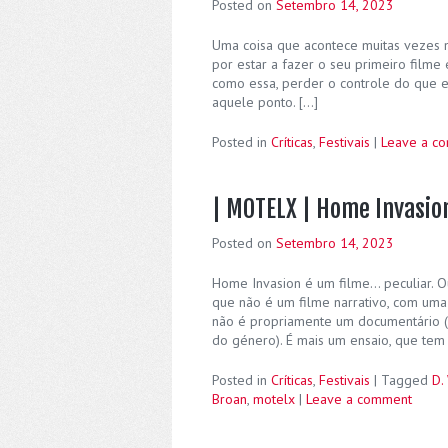
Posted on
Setembro 14, 2023
Uma coisa que acontece muitas vezes n
por estar a fazer o seu primeiro filme
como essa, perder o controle do que es
aquele ponto. […]
Posted in
Críticas
,
Festivais
|
Leave a c
| MOTELX | Home Invasio
Posted on
Setembro 14, 2023
Home Invasion é um filme… peculiar. Ou,
que não é um filme narrativo, com uma
não é propriamente um documentário (
do género). É mais um ensaio, que tem
Posted in
Críticas
,
Festivais
|
Tagged
D. 
Broan
,
motelx
|
Leave a comment