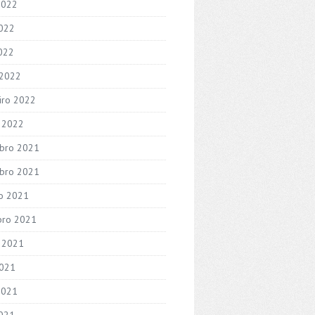
2022
022
2022
 2022
iro 2022
o 2022
bro 2021
bro 2021
o 2021
bro 2021
 2021
2021
2021
021