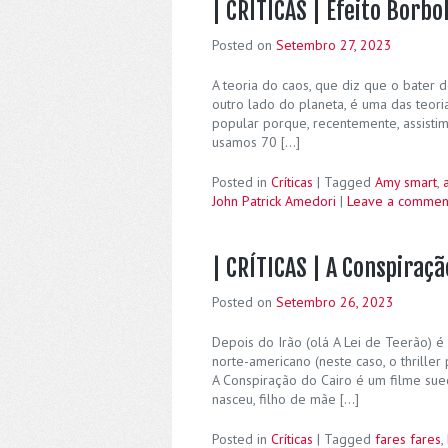
| CRÍTICAS | Efeito Borbo
Posted on
Setembro 27, 2023
A teoria do caos, que diz que o bater
outro lado do planeta, é uma das teor
popular porque, recentemente, assisti
usamos 70 […]
Posted in
Críticas
|
Tagged
Amy smart
,
John Patrick Amedori
|
Leave a commen
| CRÍTICAS | A Conspiraçã
Posted on
Setembro 26, 2023
Depois do Irão (olá A Lei de Teerão) 
norte-americano (neste caso, o thriller
A Conspiração do Cairo é um filme suec
nasceu, filho de mãe […]
Posted in
Críticas
|
Tagged
fares fares
,