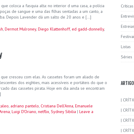
e coloca a fasquia alta: no interior d uma casa, a polícia
Críticas
poças de sangue e uma das filhas sentadas a um canto, a
Entrevi
ba. Depois Lavender dá um salto de 20 anos e […]
Estreia
sh
,
Dermot Mulroney
,
Diego Klattenhoff
,
ed gadd-donnelly
,
Festiva
Listas
y
Séries
que cresceu com elas. As cassetes foram um aliado de
scentes dos eighties, mais acessíveis e portáteis do que o
ARTIGO
ercado das cassetes pirata. Hoje em dia ainda se encontram
]
| CRÍTI
taleo
,
adriano pantelo
,
Cristiana Dell'Anna
,
Emanuele
| CRÍTI
Arena
,
Luigi D'Oriano
,
netflix
,
Sydney Sibilia
|
Leave a
| CRÍT
| CRÍTI