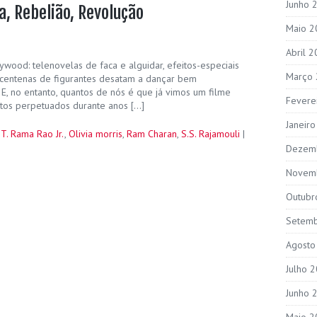
Junho 
a, Rebelião, Revolução
Maio 2
Abril 
wood: telenovelas de faca e alguidar, efeitos-especiais
Março
centenas de figurantes desatam a dançar bem
E, no entanto, quantos de nós é que já vimos um filme
Fevere
tos perpetuados durante anos […]
Janeir
.T. Rama Rao Jr.
,
Olivia morris
,
Ram Charan
,
S.S. Rajamouli
|
Dezem
Novem
Outubr
Setem
Agosto
Julho 
Junho 
Maio 2