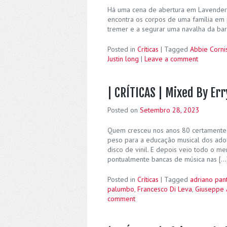
Há uma cena de abertura em Lavender qu
encontra os corpos de uma família em 
tremer e a segurar uma navalha da bar
Posted in
Críticas
|
Tagged
Abbie Corni
Justin long
|
Leave a comment
| CRÍTICAS | Mixed By Err
Posted on
Setembro 28, 2023
Quem cresceu nos anos 80 certamente 
peso para a educação musical dos adole
disco de vinil. E depois veio todo o m
pontualmente bancas de música nas […
Posted in
Críticas
|
Tagged
adriano pan
palumbo
,
Francesco Di Leva
,
Giuseppe 
comment