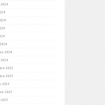
 2024
2024
2024
024
2024
 2024
iro 2024
o 2024
bro 2023
bro 2023
o 2023
bro 2023
 2023