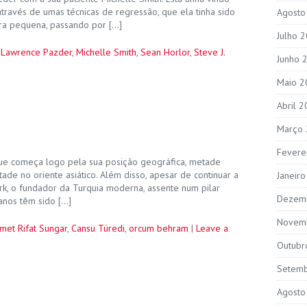
através de umas técnicas de regressão, que ela tinha sido
Agosto
ra pequena, passando por […]
Julho 
,
Lawrence Pazder
,
Michelle Smith
,
Sean Horlor
,
Steve J.
Junho 
Maio 2
Abril 
Março
Fevere
que começa logo pela sua posição geográfica, metade
ade no oriente asiático. Além disso, apesar de continuar a
Janeir
rk, o fundador da Turquia moderna, assente num pilar
Dezem
anos têm sido […]
Novem
met Rifat Sungar
,
Cansu Türedi
,
orcum behram
|
Leave a
Outubr
Setem
Agosto