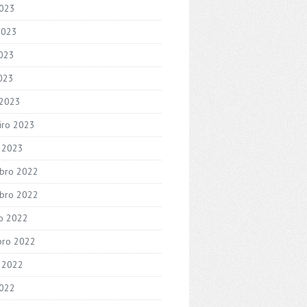
2023
2023
023
2023
 2023
iro 2023
o 2023
bro 2022
bro 2022
o 2022
bro 2022
 2022
2022