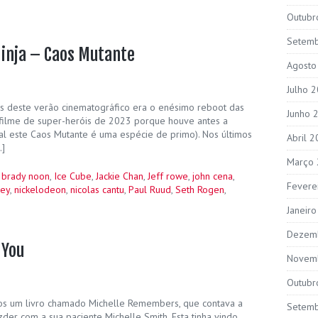
Outubr
Setem
Ninja – Caos Mutante
Agosto
Julho 
s deste verão cinematográfico era o enésimo reboot das
Junho 
 filme de super-heróis de 2023 porque houve antes a
l este Caos Mutante é uma espécie de primo). Nos últimos
Abril 
…]
Março
,
brady noon
,
Ice Cube
,
Jackie Chan
,
Jeff rowe
,
john cena
,
Fevere
bey
,
nickelodeon
,
nicolas cantu
,
Paul Ruud
,
Seth Rogen
,
Janeir
Dezem
 You
Novem
Outubr
os um livro chamado Michelle Remembers, que contava a
Setem
der com a sua paciente Michelle Smith. Esta tinha vindo