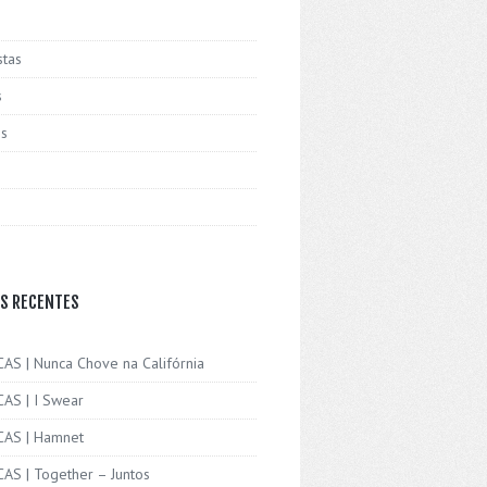
stas
s
is
S RECENTES
CAS | Nunca Chove na Califórnia
CAS | I Swear
ICAS | Hamnet
CAS | Together – Juntos