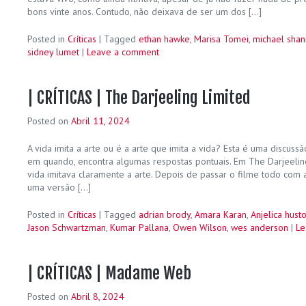
bons vinte anos. Contudo, não deixava de ser um dos […]
Posted in
Críticas
|
Tagged
ethan hawke
,
Marisa Tomei
,
michael sha
sidney lumet
|
Leave a comment
| CRÍTICAS | The Darjeeling Limited
Posted on
Abril 11, 2024
A vida imita a arte ou é a arte que imita a vida? Esta é uma discuss
em quando, encontra algumas respostas pontuais. Em The Darjeelin
vida imitava claramente a arte. Depois de passar o filme todo com 
uma versão […]
Posted in
Críticas
|
Tagged
adrian brody
,
Amara Karan
,
Anjelica hust
Jason Schwartzman
,
Kumar Pallana
,
Owen Wilson
,
wes anderson
|
Le
| CRÍTICAS | Madame Web
Posted on
Abril 8, 2024