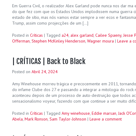
Em Guerra Civil, o realizador Alex Garland pode nunca nos dar ma ex
do que fez com que os Estados Unidos implodissem numa guerra ci
estado de sítio, mas nós vamos estar sempre a ver ecos e fantasma
Trump, assim como projecções de um […]
Posted in
Críticas
|
Tagged
a24
,
alex garland
,
Cailee Spaeny
,
Jesse 
Offerman
,
Stephen McKinley Henderson
,
Wagner moura
|
Leave a 
| CRÍTICAS | Back to Black
Posted on
Abril 24, 2024
Amy Winehouse morreu trágica e precocemente em 2011, tornand
do infame Clube dos 27 e passando a integrar a mitologia do rock n
aconteceu depois de um processo de auto-destruição que todos
sensacionalismo voyeur, fazendo com que continue a ser muito difíci
Posted in
Críticas
|
Tagged
Amy winehouse
,
Eddie marsan
,
Jack O'Co
Abela
,
Mark Ronson
,
Sam Taylor-Johnson
|
Leave a comment