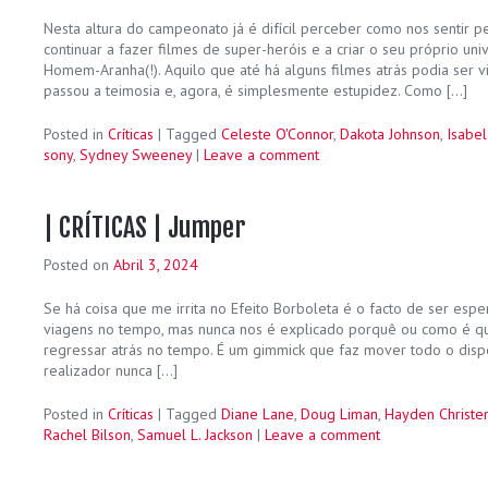
Nesta altura do campeonato já é difícil perceber como nos sentir p
continuar a fazer filmes de super-heróis e a criar o seu próprio un
Homem-Aranha(!). Aquilo que até há alguns filmes atrás podia ser v
passou a teimosia e, agora, é simplesmente estupidez. Como […]
Posted in
Críticas
|
Tagged
Celeste O'Connor
,
Dakota Johnson
,
Isabe
sony
,
Sydney Sweeney
|
Leave a comment
| CRÍTICAS | Jumper
Posted on
Abril 3, 2024
Se há coisa que me irrita no Efeito Borboleta é o facto de ser espe
viagens no tempo, mas nunca nos é explicado porquê ou como é q
regressar atrás no tempo. É um gimmick que faz mover todo o dispo
realizador nunca […]
Posted in
Críticas
|
Tagged
Diane Lane
,
Doug Liman
,
Hayden Christe
Rachel Bilson
,
Samuel L. Jackson
|
Leave a comment