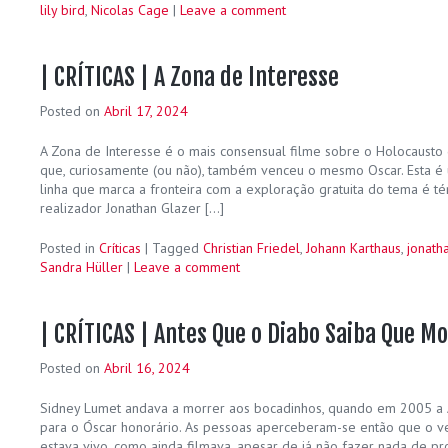
lily bird
,
Nicolas Cage
|
Leave a comment
| CRÍTICAS | A Zona de Interesse
Posted on
Abril 17, 2024
A Zona de Interesse é o mais consensual filme sobre o Holocausto 
que, curiosamente (ou não), também venceu o mesmo Oscar. Esta é u
linha que marca a fronteira com a exploração gratuita do tema é tén
realizador Jonathan Glazer […]
Posted in
Críticas
|
Tagged
Christian Friedel
,
Johann Karthaus
,
jonath
Sandra Hüller
|
Leave a comment
| CRÍTICAS | Antes Que o Diabo Saiba Que M
Posted on
Abril 16, 2024
Sidney Lumet andava a morrer aos bocadinhos, quando em 2005 a
para o Óscar honorário. As pessoas aperceberam-se então que o ve
estava vivo, como ainda filmava, apesar de já não fazer nada de p