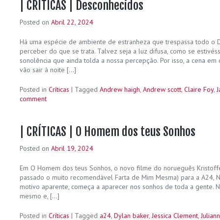
| CRÍTICAS | Desconhecidos
Posted on
Abril 22, 2024
Há uma espécie de ambiente de estranheza que trespassa todo o D
perceber do que se trata. Talvez seja a luz difusa, como se estiv
sonolência que ainda tolda a nossa percepção. Por isso, a cena em
vão sair à noite […]
Posted in
Críticas
|
Tagged
Andrew haigh
,
Andrew scott
,
Claire Foy
,
J
comment
| CRÍTICAS | O Homem dos teus Sonhos
Posted on
Abril 19, 2024
Em O Homem dos teus Sonhos, o novo filme do norueguês Kristoff
passado o muito recomendável Farta de Mim Mesma) para a A24, N
motivo aparente, começa a aparecer nos sonhos de toda a gente. N
mesmo e, […]
Posted in
Críticas
|
Tagged
a24
,
Dylan baker
,
Jessica Clement
,
Julian