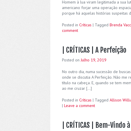
Homem à lua viram legitimada a sua lut
americano forjar uma operação espacial
porque há aquelas histórias suspeitas 
Posted in
Críticas
|
Tagged
Brenda Vac
comment
| CRÍTICAS | A Perfeição
Posted on
Julho 19, 2019
No outro dia, numa sucessão de buscas
onde se discutia A Perfeição. Não me r
título na cabeça. E, quando se tem me
ao me cruzar […]
Posted in
Críticas
|
Tagged
Allison Will
|
Leave a comment
| CRÍTICAS | Bem-Vindo 