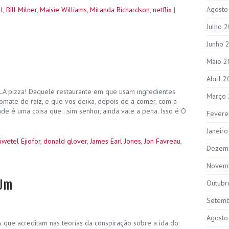
Agosto
l
,
Bill Milner
,
Maisie Williams
,
Miranda Richardson
,
netflix
|
Julho 
Junho 
Maio 2
Abril 
LA pizza! Daquele restaurante em que usam ingredientes
Março
omate de raíz, e que vos deixa, depois de a comer, com a
de é uma coisa que…sim senhor, ainda vale a pena. Isso é O
Fevere
Janeir
iwetel Ejiofor
,
donald glover
,
James Earl Jones
,
Jon Favreau
,
Dezem
Novem
 Um
Outubr
Setem
Agosto
 que acreditam nas teorias da conspiração sobre a ida do