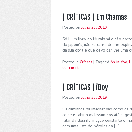
| CRÍTICAS | Em Chamas
Posted on
Julho 23, 2019
Só li um livro do Murakami e não gostei
do japonês, não se cansa de me expli
da sua obra e que devo dar-lhe uma ou
Posted in
Críticas
|
Tagged
Ah-in Yoo
,
H
comment
| CRÍTICAS | iBoy
Posted on
Julho 22, 2019
Os caminhos da internet são como os de
os seus labirintos levam-nos até suges
falar da desinformação constante e mau
com uma lista de pérolas da […]