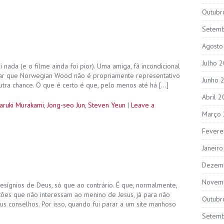
Outubr
Setem
Agosto
Julho 
 nada (e o filme ainda foi pior). Uma amiga, fã incondicional
car que Norwegian Wood não é propriamente representativo
Junho 
tra chance. O que é certo é que, pelo menos até há […]
Abril 
aruki Murakami
,
Jong-seo Jun
,
Steven Yeun
|
Leave a
Março
Fevere
Janeir
Dezem
Novem
sígnios de Deus, só que ao contrário. É que, normalmente,
tões que não interessam ao menino de Jesus, já para não
Outubr
s conselhos. Por isso, quando fui parar a um site manhoso
Setem