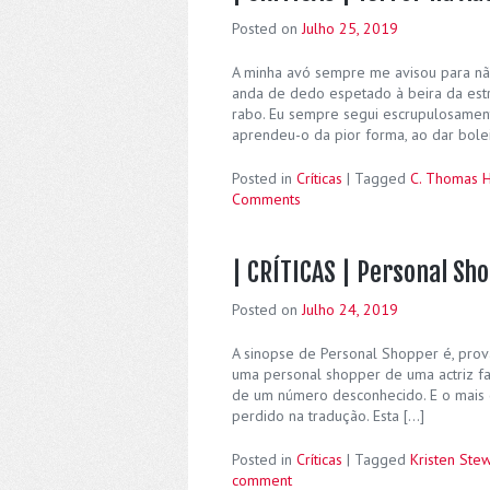
Posted on
Julho 25, 2019
A minha avó sempre me avisou para não
anda de dedo espetado à beira da estr
rabo. Eu sempre segui escrupulosamen
aprendeu-o da pior forma, ao dar bole
Posted in
Críticas
|
Tagged
C. Thomas 
Comments
| CRÍTICAS | Personal Sh
Posted on
Julho 24, 2019
A sinopse de Personal Shopper é, prova
uma personal shopper de uma actriz 
de um número desconhecido. E o mais 
perdido na tradução. Esta […]
Posted in
Críticas
|
Tagged
Kristen Stew
comment