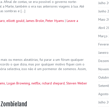
a. Afinal de contas, se era possível o governo norte-
Julho 
 a Marte, também o era nas anteriores viagens à lua. Até
das sombras e […]
Junho 
Maio 2
caro
,
elliott gould
,
James Brolin
,
Peter Hyams
|
Leave a
Abril 
Março
Fevere
Janeir
 mais ou menos aleatórias, fui parar a um fórum qualquer
Dezem
ecordo o que dizia, mas por qualquer motivo fiquei com o
mória selectiva, isso não é um pormenor de somenos. Assim,
Novem
Outubr
iams
,
Logan Browning
,
netflix
,
richard shepard
,
Steven Weber
Setem
Agosto
Julho 
à Zombieland