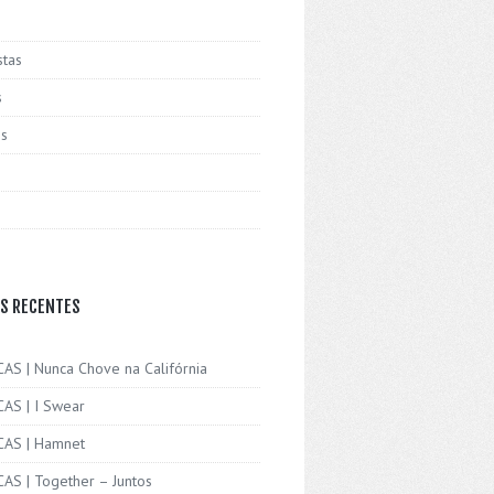
stas
s
is
S RECENTES
CAS | Nunca Chove na Califórnia
CAS | I Swear
ICAS | Hamnet
CAS | Together – Juntos