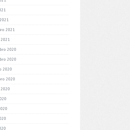
2021
 2021
iro 2021
o 2021
bro 2020
bro 2020
o 2020
bro 2020
 2020
2020
2020
020
2020