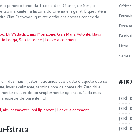
 o primeiro tomo da Trilogia dos Dólares, de Sergio
Críticas
e tão marcante na história do cinema em geral. É que , além
Entrevi
 mito Clint Eastwood, que até então era apenas conhecido
Estreia
ood
,
Eli Wallach
,
Ennio Morricone
,
Gian Maria Volontè
,
klaus
Festiva
rio brega
,
Sergio leone
|
Leave a comment
Listas
Séries
um dos mais injustos raciocínios que existe é aquele que se
ARTIGO
que, invariavelmente, termina com os nomes do Zatoichi e
ralmente esquecido ou simplesmente ignorado. Nada mais
ma espécie de parente […]
| CRÍTI
| CRÍTI
l
,
nick cassavetes
,
phillip noyce
|
Leave a comment
| CRÍT
uto-Estrada
| CRÍTI