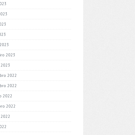
2023
2023
023
2023
 2023
iro 2023
o 2023
bro 2022
bro 2022
o 2022
bro 2022
 2022
2022