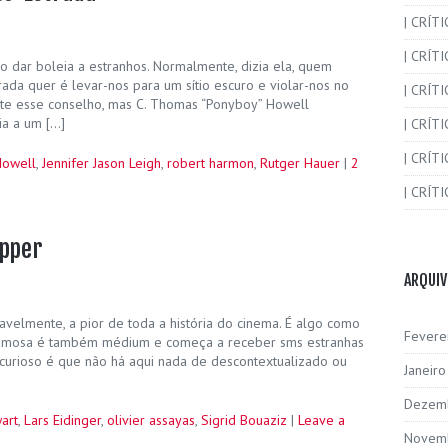
| CRÍT
| CRÍT
 dar boleia a estranhos. Normalmente, dizia ela, quem
ada quer é levar-nos para um sítio escuro e violar-nos no
| CRÍTI
te esse conselho, mas C. Thomas “Ponyboy” Howell
ia a um […]
| CRÍTI
| CRÍTI
Howell
,
Jennifer Jason Leigh
,
robert harmon
,
Rutger Hauer
|
2
| CRÍTI
opper
ARQUI
velmente, a pior de toda a história do cinema. É algo como
Fevere
famosa é também médium e começa a receber sms estranhas
curioso é que não há aqui nada de descontextualizado ou
Janeir
Dezem
art
,
Lars Eidinger
,
olivier assayas
,
Sigrid Bouaziz
|
Leave a
Novem