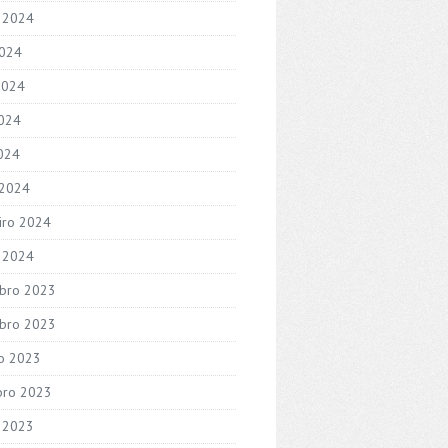
 2024
2024
2024
024
2024
 2024
iro 2024
o 2024
bro 2023
bro 2023
o 2023
bro 2023
 2023