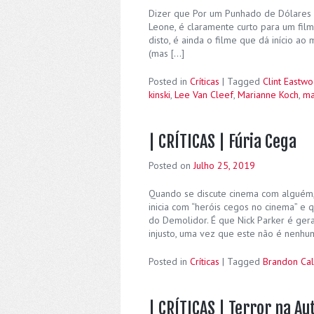
Dizer que Por um Punhado de Dólares é
Leone, é claramente curto para um film
disto, é ainda o filme que dá início ao
(mas […]
Posted in
Críticas
|
Tagged
Clint Eastw
kinski
,
Lee Van Cleef
,
Marianne Koch
,
ma
| CRÍTICAS | Fúria Cega
Posted on
Julho 25, 2019
Quando se discute cinema com alguém, 
inicia com “heróis cegos no cinema” e 
do Demolidor. É que Nick Parker é ge
injusto, uma vez que este não é nenhu
Posted in
Críticas
|
Tagged
Brandon Cal
| CRÍTICAS | Terror na A