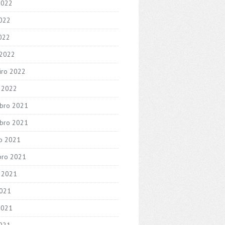
2022
022
2022
 2022
iro 2022
o 2022
bro 2021
bro 2021
o 2021
bro 2021
 2021
2021
2021
021