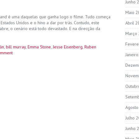
Junho 
Maio 2
land é uma daquelas que ganha logo o filme. Tudo começa
stados Unidos e o hino a dar por trás. Contudo, este
Abril 
abre, o cenário está todo devastado. E na direcção da
Março
Fevere
lin
,
bill murray
,
Emma Stone
,
Jesse Eisenberg
,
Ruben
omment
Janeir
Dezem
Novem
Outubr
Setem
Agosto
Julho 
Junho 
Maio 2