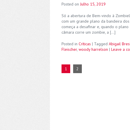
Posted on
Julho 15, 2019
Só a abertura de Bem-vindo à Zombie
com um grande plano da bandeira dos E
começa a desafinar e, quando o plano 
câmara corre um zombie, a […]
Posted in
Críticas
|
Tagged
Abigail Bres
Fleischer
,
woody harrelson
|
Leave a c
1
2