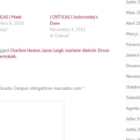
Junho 
Maio 2
ICAS | Mank
| CRÍTICAS | Jodorowsky’s
bro 8, 2020
Dune
Abril 
ticas"
Novembro 3, 2021
Março
In "Críticas"
Fevere
agged
Charlton Heston
,
Jason Leigh
,
marlene dietrich
,
Orson
Janeir
ermalink
.
Dezem
Novem
Outubr
licado.
Campos obrigatórios marcados com
*
Setem
Agosto
Julho 
Junho 
Maio 2