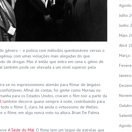
Agosto
Julho 
Junho 
Maio 2
Abril 
do género – o polícia com métodos questionáveis versus o
Março
e ingénua, com umas violações mais alegadas do que
do de drogas. Mas é então que entra em cena o génio de
Fevere
al também pode ser elevada a um nível superior pela
Janeir
pira-se no expressionismo alemão para filmar de ângulos
Dezem
onfortáveis. Afinal de contas, foi gente como Murnau ou
Novem
anha para os Estados Unidos, criaram o film noir a partir da
l
também decorre quase sempre à noite, contribuindo para
Outubr
todo o filme. E, claro, há ainda o virtuosismo de Welles,
 o filme, em algo nunca visto na altura. Brian De Palma
Setem
Agosto
 vive
A Sede do Mal
. O filme tem um leque de estrelas que