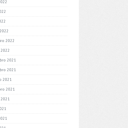
2022
022
2022
 2022
iro 2022
o 2022
bro 2021
bro 2021
o 2021
bro 2021
 2021
2021
2021
021