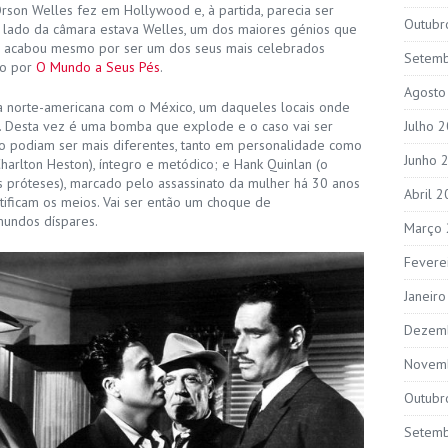
Orson Welles fez em Hollywood e, à partida, parecia ser
Outubr
o lado da câmara estava Welles, um dos maiores génios que
acabou mesmo por ser um dos seus mais celebrados
Setem
do por
O Mundo a Seus Pés
.
Agosto
ra norte-americana com o México, um daqueles locais onde
 Desta vez é uma bomba que explode e o caso vai ser
Julho 
ão podiam ser mais diferentes, tanto em personalidade como
Junho 
arlton Heston), íntegro e metódico; e Hank Quinlan (o
s próteses), marcado pelo assassinato da mulher há 30 anos
Abril 
tificam os meios. Vai ser então um choque de
undos díspares.
Março
Fevere
Janeir
Dezem
Novem
Outubr
Setem