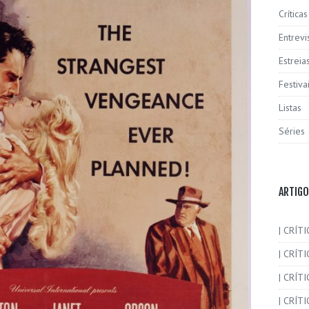
Críticas
Entrevi
Estreia
Festiva
Listas
Séries
ARTIGO
| CRÍTI
| CRÍTI
| CRÍT
| CRÍTI