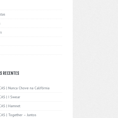
stas
s
is
S RECENTES
CAS | Nunca Chove na Califórnia
CAS | I Swear
ICAS | Hamnet
CAS | Together – Juntos