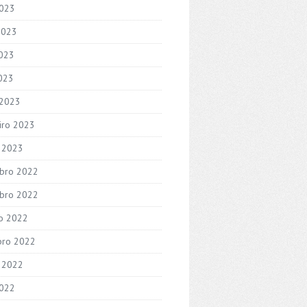
2023
2023
023
2023
 2023
iro 2023
o 2023
bro 2022
bro 2022
o 2022
bro 2022
 2022
2022