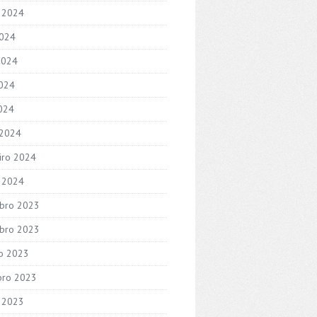
 2024
2024
2024
024
2024
 2024
iro 2024
o 2024
bro 2023
bro 2023
o 2023
bro 2023
 2023