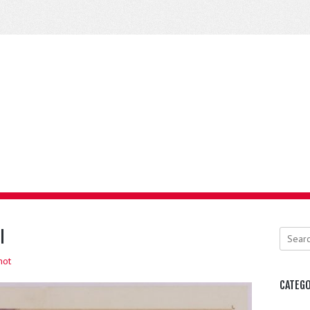
l
Search
mot
CATEGO