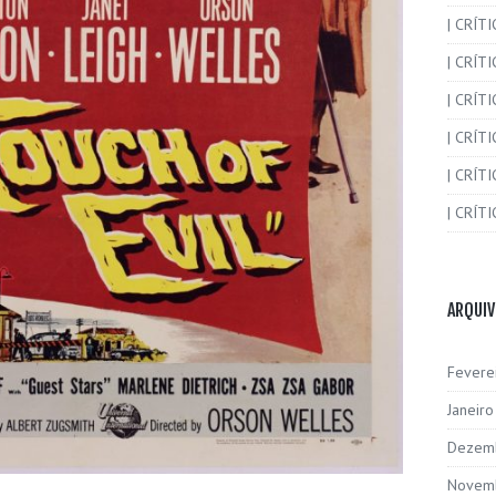
| CRÍT
| CRÍT
| CRÍTI
| CRÍTI
| CRÍTI
| CRÍTI
ARQUI
Fevere
Janeir
Dezem
Novem