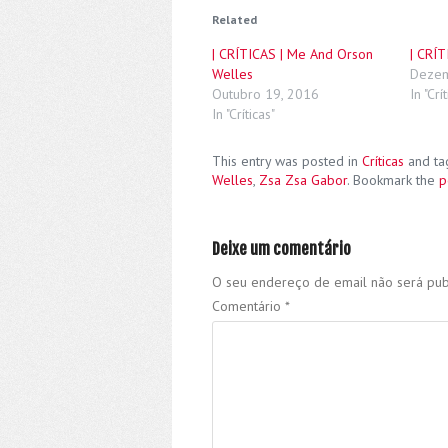
Related
| CRÍTICAS | Me And Orson
| CRÍT
Welles
Dezem
Outubro 19, 2016
In "Crí
In "Críticas"
This entry was posted in
Críticas
and t
Welles
,
Zsa Zsa Gabor
. Bookmark the
p
Deixe um comentário
O seu endereço de email não será pub
Comentário
*