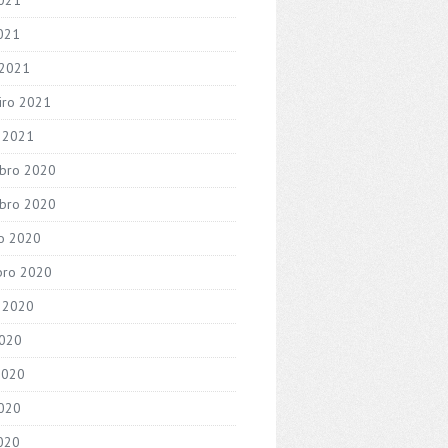
2021
 2021
iro 2021
o 2021
bro 2020
bro 2020
o 2020
bro 2020
 2020
2020
2020
020
2020