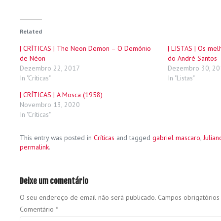
Related
| CRÍTICAS | The Neon Demon – O Demónio
| LISTAS | Os me
de Néon
do André Santos
Dezembro 22, 2017
Dezembro 30, 20
In "Críticas"
In "Listas"
| CRÍTICAS | A Mosca (1958)
Novembro 13, 2020
In "Críticas"
This entry was posted in
Críticas
and tagged
gabriel mascaro
,
Julia
permalink
.
Deixe um comentário
O seu endereço de email não será publicado.
Campos obrigatório
Comentário
*