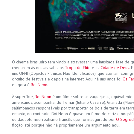
O cinema brasileiro tem vindo a atravessar uma inusitada fase de g
chegarem às nossas salas os
Tropa de Elite
e as
Cidade de Deus
. 
uns OFNI (Objectos Fílmicos Não Identificados), que aterram com g
circuito de festivais e depois na internet. Aqui há uns anos foi
Os Fa
e agora é
Boi Neon
.
À superfície,
Boi Neon
é um filme sobre as vaquejasas, equivalente
americanos, acompanhando Iremar (Juliano Cazarré), Granada (Maeve 
saltimbancos responsáveis por transportar os bois de terra em terra
entanto, no conteúdo, Boi Neon é quase um filme de cariz etnográf
ou daquele neo-realismo francês que foi inaugurado por
O Segred
ficção, até porque não há propriamente um argumento aqui.