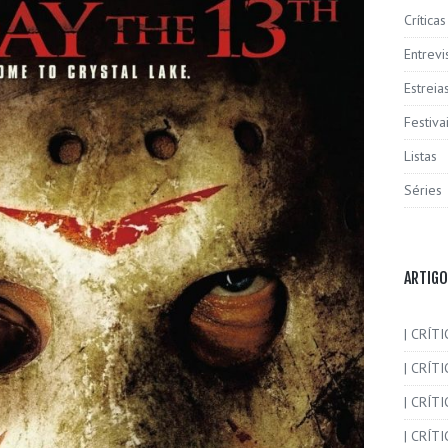
Críticas
Entrevi
Estreia
Festiva
Listas
Séries
ARTIGO
| CRÍTI
| CRÍTI
| CRÍT
| CRÍTI