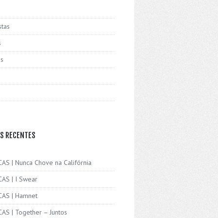
stas
s
is
S RECENTES
CAS | Nunca Chove na Califórnia
CAS | I Swear
ICAS | Hamnet
CAS | Together – Juntos