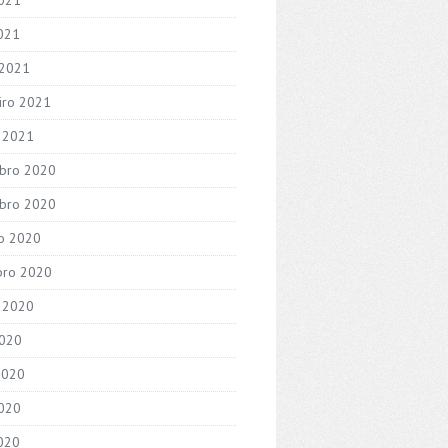
2021
 2021
iro 2021
o 2021
bro 2020
bro 2020
o 2020
bro 2020
 2020
2020
2020
020
2020