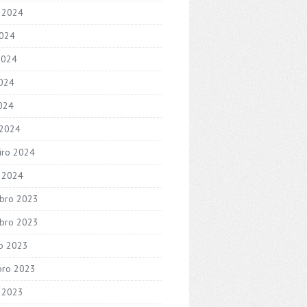
 2024
2024
2024
024
2024
 2024
iro 2024
o 2024
bro 2023
bro 2023
o 2023
bro 2023
 2023