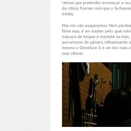
reboot que pretendia recomeçar a recap
da crítica) fizeram com que o fechas
existiu.
Mas nós não esquecemos. Nem perdoa
filme mau, é um slasher pelo qual nutr
máscara de hóquei e machete na mão, 
percursores do género, influenciando 
mesmo o Ghostface. E é um dos mais co
suas vítimas.