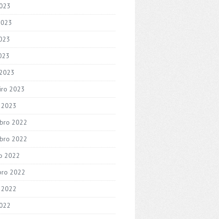
2023
2023
023
2023
 2023
iro 2023
o 2023
bro 2022
bro 2022
o 2022
bro 2022
 2022
2022