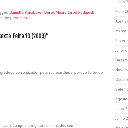
Junho 
Maio 2
agged
Danielle Panabaker
,
Derek Mears
,
Jared Padalecki
,
rk the
permalink
.
Abril 
Março
Sexta-Feira 13 (2009)
”
Fevere
Janeir
Dezem
Novem
gradeço ao realizador pela sua existência, porque fartei de
Outubr
Setem
Agosto
Julho 
Junho 
licado.
Campos obrigatórios marcados com
*
Maio 2