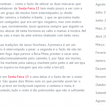
pontuais – como o facto de utilizar as duas máscaras que
Agosto
/whatever de
Sexta-Feira 13
tem muito pouco a ver com a
Julho 
com um grupo de miúdos bem esteriotipados (o chinês
der rameira, o betinho irritante…) que se aproxima muito
Junho 
son castigador, que era um tipo vingativo, mas com motivo
to que, normalmente, Jason aparecia sempre que alguém se
Maio 2
ciso abusar de tanta hormona ao salto e mamas à mostra. Até
e, saiu a maio da ante-estreia chateado com tanto sexo.
Abril 
Março
as tradições de Jason Voorhees. A primeira é ser um
s é interrompido a pinar; a segunda é o facto de não ter
Fevere
 em fuga. Aqui parece a Rosa Mota, prestes a sacar uma
discriminadamente pelo caminho. E, por falar em mortes,
Janeir
 há: machete pela cabeça, machete pelo peito e até um tipa
n espera na margem que ela volte a terra(!).
Dezem
nte em
Sexta-Feira 13
e uma delas é o facto de ter o maior
Novem
or. São quase dois filmes num só, que permite assim ter o
Outubr
e já teve um bodycount superior a centena e meia, é
ntudo, tudo o resto é tão pobrezinho que não é suficiente
Setem
Agosto