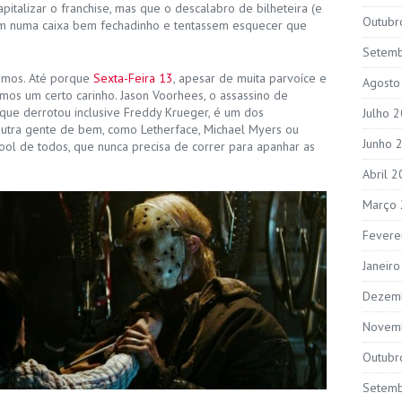
italizar o franchise, mas que o descalabro de bilheteira (e
Outubr
sem numa caixa bem fechadinho e tentassem esquecer que
Setem
mos. Até porque
Sexta-Feira 13
, apesar de muita parvoíce e
Agosto
imos um certo carinho. Jason Voorhees, o assassino de
que derrotou inclusive Freddy Krueger, é um dos
Julho 
outra gente de bem, como Letherface, Michael Myers ou
Junho 
ol de todos, que nunca precisa de correr para apanhar as
Abril 
Março
Fevere
Janeir
Dezem
Novem
Outubr
Setem