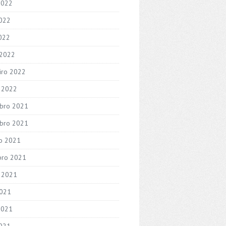
2022
022
2022
 2022
iro 2022
o 2022
bro 2021
bro 2021
o 2021
bro 2021
 2021
2021
2021
021