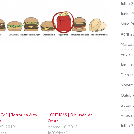
Julho 
Junho 
Maio 2
Abril 
Março
Fevere
Janeir
Dezem
Novem
Outubr
Setem
ICAS | Terror na Auto-
| CRÍTICAS | O Mundo do
Agosto
a
Oeste
Julho 
25, 2019
Agosto 10, 2018
ticas"
In "Críticas"