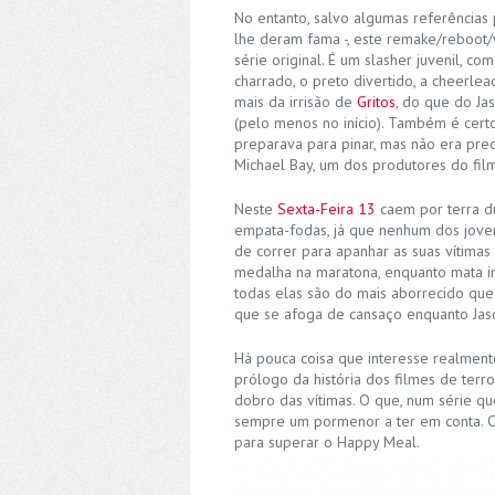
No entanto, salvo algumas referências 
lhe deram fama -, este remake/reboot
série original. É um slasher juvenil, 
charrado, o preto divertido, a cheerlea
mais da irrisão de
Gritos
, do que do Ja
(pelo menos no início). Também é cer
preparava para pinar, mas não era pre
Michael Bay, um dos produtores do film
Neste
Sexta-Feira 13
caem por terra du
empata-fodas, já que nenhum dos joven
de correr para apanhar as suas vítimas
medalha na maratona, enquanto mata in
todas elas são do mais aborrecido que
que se afoga de cansaço enquanto Jaso
Há pouca coisa que interesse realme
prólogo da história dos filmes de terr
dobro das vítimas. O que, num série qu
sempre um pormenor a ter em conta. Co
para superar o Happy Meal.