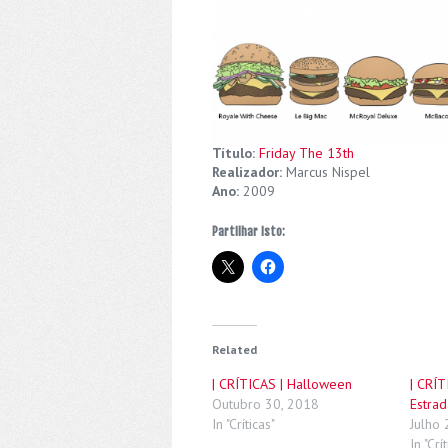
Título:
Friday The 13th
Realizador:
Marcus Nispel
Ano:
2009
Partilhar isto:
Related
| CRÍTICAS | Halloween
| CRÍT
Outubro 30, 2018
Estrad
In "Críticas"
Julho 
In "Crí