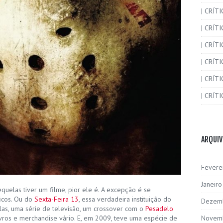
| CRÍT
| CRÍT
| CRÍTI
| CRÍTI
| CRÍTI
| CRÍTI
ARQUI
Fevere
Janeir
uelas tiver um filme, pior ele é. A excepção é se
ficos. Ou do
Sexta-Feira 13
, essa verdadeira instituição do
Dezem
elas, uma série de televisão, um crossover com o
Pesadelo
Novem
ivros e merchandise vário. E, em 2009, teve uma espécie de