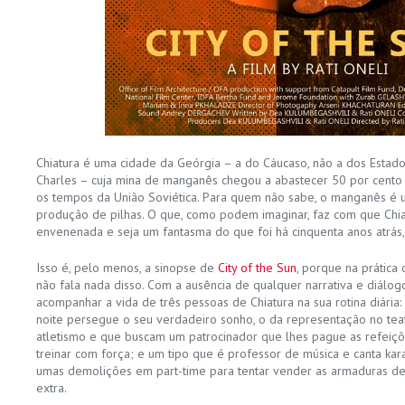
Chiatura é uma cidade da Geórgia – a do Cáucaso, não a dos Estad
Charles – cuja mina de manganês chegou a abastecer 50 por cent
os tempos da União Soviética. Para quem não sabe, o manganês é u
produção de pilhas. O que, como podem imaginar, faz com que Chiat
envenenada e seja um fantasma do que foi há cinquenta anos atrás, 
Isso é, pelo menos, a sinopse de
City of the Sun
, porque na prática
não fala nada disso. Com a ausência de qualquer narrativa e diálogos
acompanhar a vida de três pessoas de Chiatura na sua rotina diária
noite persegue o seu verdadeiro sonho, o da representação no tea
atletismo e que buscam um patrocinador que lhes pague as refeiçõ
treinar com força; e um tipo que é professor de música e canta ka
umas demolições em part-time para tentar vender as armaduras de
extra.