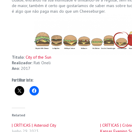
cidade, entrando na sua intimidade e limitando-se a registar, sem i
de maior, também é certo que gostaríamos de saber mais sobre tud
é algo que não paga mais do que um Cheeseburger.
Título:
City of the Sun
Realizador:
Rati Oneli
Ano:
2017
Partilhar isto:
Related
| CRÍTICAS | Asteroid City
| CRÍTICAS | Cróni
Junho 29, 2023
Kansas Evening S