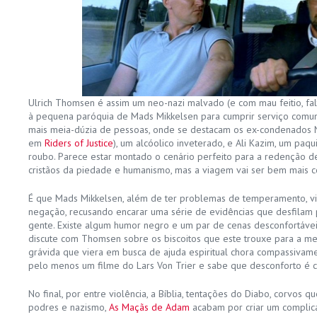
Ulrich Thomsen é assim um neo-nazi malvado (e com mau feitio, fal
à pequena paróquia de Mads Mikkelsen para cumprir serviço comuni
mais meia-dúzia de pessoas, onde se destacam os ex-condenados 
em
Riders of Justice
), um alcóolico inveterado, e Ali Kazim, um paq
roubo. Parece estar montado o cenário perfeito para a redenção d
cristãos da piedade e humanismo, mas a viagem vai ser bem mais 
É que Mads Mikkelsen, além de ter problemas de temperamento, v
negação, recusando encarar uma série de evidências que desfilam 
gente. Existe algum humor negro e um par de cenas desconfortáv
discute com Thomsen sobre os biscoitos que este trouxe para a m
grávida que viera em busca de ajuda espiritual chora compassivamen
pelo menos um filme do Lars Von Trier e sabe que desconforto é
No final, por entre violência, a Bíblia, tentações do Diabo, corvos
podres e nazismo,
As Maçãs de Adam
acabam por criar um complica