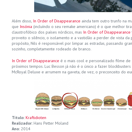
Além disso,
In Order of Disappearance
ainda tem outro trunfo na ma
que
Insónia
(incluíndo o seu remake americano) é o que melhor tir
claustrofóbico dos países nórdicos, mas
In Order of Disappearance
proveito o silêncio, o isolamento e a vastidão a perder de vista da
propósito, Nils é responsável por limpar as estradas, passando gr
sozinho, completamente rodeado de branco.
In Order of Disappearance
é o mais cool e personalizado filme de
próximos tempos. Luc Besson já não é o único a fazer blockbuster
McRoyal Deluxe e arrumem na gaveta, de vez, o preconceito do eur
Título:
Kraftidioten
Realizador:
Hans Petter Moland
Ano:
2014