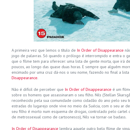
A primeira vez que lemos o título de
In Order of Disappearance
não
jogo de palavras. Só quando o prólogo é interrompido e entra o 
que o filme tem para oferecer: uma lista de gente morta, que irá 
poucos, ao longo das quase duas horas. E sempre que alguém morre,
encimado por uma cruz dá-nos o seu nome, fazendo no final a list
Disappearance
.
Não é difícil de perceber que
In Order of Disappearance
é um film
sobre os homens que assassinaram o seu filho. Nils (Stellan Skarsgå
reconhecido pela sua comunidade como cidadão do ano pelo seu tr
estradas do lugarejo onde vive no meio da Suécia, com o seu ar d
seu filho é morto num esquema de drogas, controlado pelo cartel 
de metrossexual como de cartoonesco), Nils
vai tornar-se badass.
In Order of Disappearance
lembra aquele outro belo filme de vi