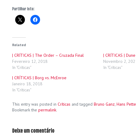
Partilhar isto:
Related
| CRÍTICAS | The Order – Cruzada Final
| CRÍTICAS | Dune
Fevereiro 12, 2018
Novembro 2, 202
In "Críticas"
In "Críticas"
| CRÍTICAS | Borg vs. McEnroe
Janeiro 18, 2018
In "Críticas"
This entry was posted in
Críticas
and tagged
Bruno Ganz
,
Hans Pett
Bookmark the
permalink
.
Deixe um comentário