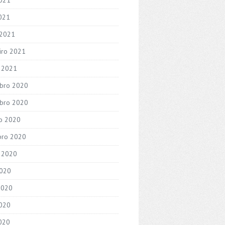
2021
 2021
iro 2021
o 2021
bro 2020
bro 2020
o 2020
bro 2020
 2020
2020
2020
020
2020