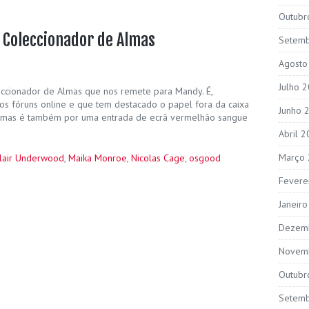
Outubr
O Coleccionador de Almas
Setem
Agosto
Julho 
eccionador de Almas que nos remete para Mandy. É,
os fóruns online e que tem destacado o papel fora da caixa
Junho 
, mas é também por uma entrada de ecrã vermelhão sangue
Abril 
Março
lair Underwood
,
Maika Monroe
,
Nicolas Cage
,
osgood
Fevere
Janeir
Dezem
Novem
Outubr
Setem