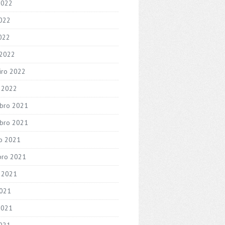
2022
022
2022
 2022
iro 2022
o 2022
bro 2021
bro 2021
o 2021
bro 2021
 2021
2021
2021
021