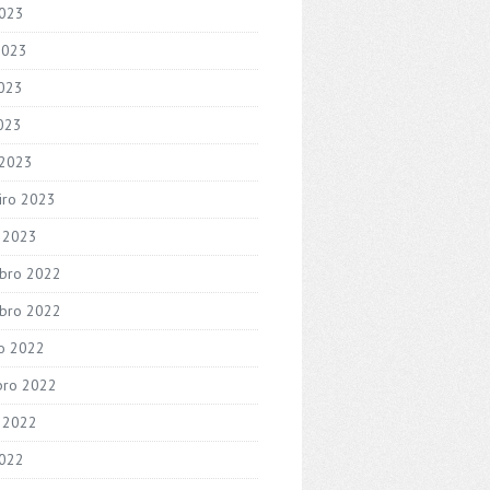
2023
2023
023
2023
 2023
iro 2023
o 2023
bro 2022
bro 2022
o 2022
bro 2022
 2022
2022