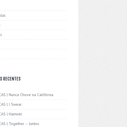
stas
s
is
S RECENTES
CAS | Nunca Chove na Califórnia
CAS | I Swear
ICAS | Hamnet
CAS | Together – Juntos