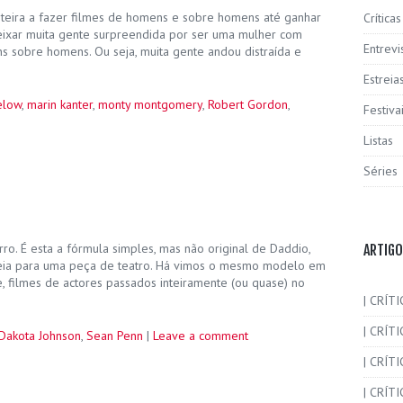
nteira a fazer filmes de homens e sobre homens até ganhar
Críticas
 deixar muita gente surpreendida por ser uma mulher com
Entrevi
s sobre homens. Ou seja, muita gente andou distraída e
Estreia
elow
,
marin kanter
,
monty montgomery
,
Robert Gordon
,
Festiva
Listas
Séries
rro. É esta a fórmula simples, mas não original de Daddio,
ARTIGO
eia para uma peça de teatro. Há vimos o mesmo modelo em
, filmes de actores passados inteiramente (ou quase) no
| CRÍTI
| CRÍTI
Dakota Johnson
,
Sean Penn
|
Leave a comment
| CRÍT
| CRÍTI