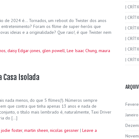
| CRÍT
| CRÍT
rão de 2024 é… Tornados, um reboot do Twister dos anos
 entretenimento? Foram os filme de super-heróis que
| CRÍTI
novas ideias e a originalidade? Que raio!, é que Twister nem
| CRÍTI
| CRÍTI
mos
,
daisy Edgar-jones
,
glen powell
,
Lee Isaac Chung
,
maura
| CRÍTI
a Casa Isolada
ARQUI
ais nada menos, do que 5 filmes(!). Números sempre
Fevere
 em que contra que tinha apenas 13 anos e nada de
conjunto, o título mais lembrado é, naturalmente, Taxi Driver
Janeir
ia do […]
Dezem
,
jodie foster
,
martin sheen
,
nicolas gessner
|
Leave a
Novem