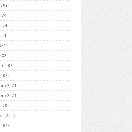
 2024
2024
2024
024
2024
 2024
iro 2024
o 2024
bro 2023
bro 2023
o 2023
bro 2023
 2023