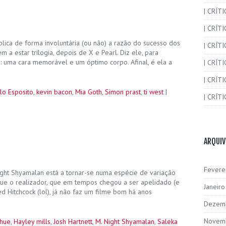
| CRÍT
| CRÍT
lica de forma involuntária (ou não) a razão do sucesso dos
| CRÍTI
m a estar trilogia, depois de X e Pearl. Diz ele, para
th: uma cara memorável e um óptimo corpo. Afinal, é ela a
| CRÍTI
| CRÍTI
lo Esposito
,
kevin bacon
,
Mia Goth
,
Simon prast
,
ti west
|
| CRÍTI
ARQUI
Fevere
ght Shyamalan está a tornar-se numa espécie de variação
e o realizador, que em tempos chegou a ser apelidado (e
Janeir
 Hitchcock (lol), já não faz um filme bom há anos
Dezem
Novem
ghue
,
Hayley mills
,
Josh Hartnett
,
M. Night Shyamalan
,
Saleka