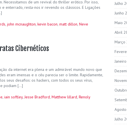
 Necessitamos de um revival do thriller erótico. Por isso,
Julho 
e enterrado, resta-nos ir revendo os clássicos. E Ligações
…]
Junho 
Maio 2
ards
,
john mcnaughton
,
kevin bacon
,
matt dillon
,
Neve
Abril 
Março
iratas Cibernéticos
Fevere
Janeir
ção da internet era plena e um admirável mundo novo que
Dezem
ades eram imensas e o céu parecia ser o limite. Rapidamente,
s seus desafios: os hackers, com todos os seus vírus,
Novem
que podiam […]
Outubr
ie
,
iain softley
,
Jesse Bradford
,
Matthew lillard
,
Renoly
Setem
Agosto
Julho 