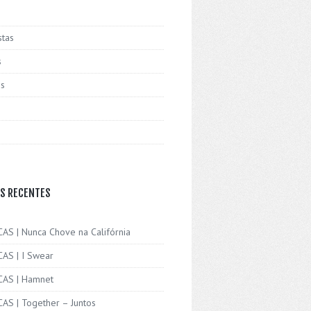
stas
s
is
S RECENTES
CAS | Nunca Chove na Califórnia
CAS | I Swear
ICAS | Hamnet
CAS | Together – Juntos