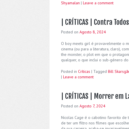
Shyamalan
|
Leave a comment
| CRÍTICAS | Contra Todos
Posted on
Agosto 8, 2024
O boy meets girl é provavelmente o ma
cinema (ou para a literatura, claro), c
the monster, o plot em que o protagoni
qualquer, o que inclui o sub-género do
Posted in
Críticas
|
Tagged
Bill Skarsgå
|
Leave a comment
| CRÍTICAS | Morrer em L
Posted on
Agosto 7, 2024
Nicolas Cage é o cabotino favorito de
de ter um filtro nos filmes que escolhe
da sua carreira, acaba-se invariavelme