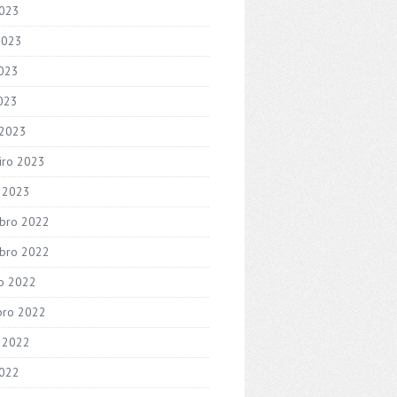
2023
2023
023
2023
 2023
iro 2023
o 2023
bro 2022
bro 2022
o 2022
bro 2022
 2022
2022