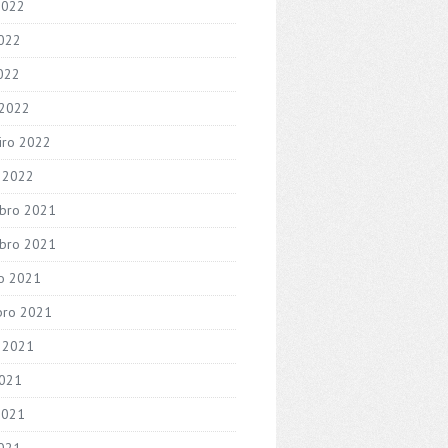
2022
022
2022
 2022
iro 2022
o 2022
bro 2021
bro 2021
o 2021
bro 2021
 2021
2021
2021
021