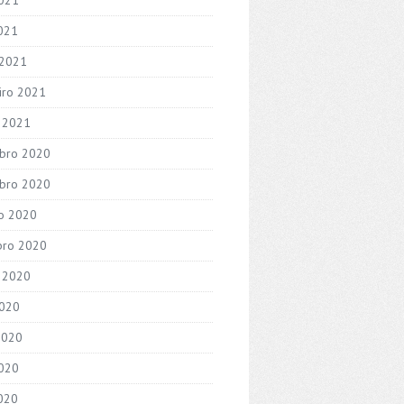
2021
 2021
iro 2021
o 2021
bro 2020
bro 2020
o 2020
bro 2020
 2020
2020
2020
020
2020