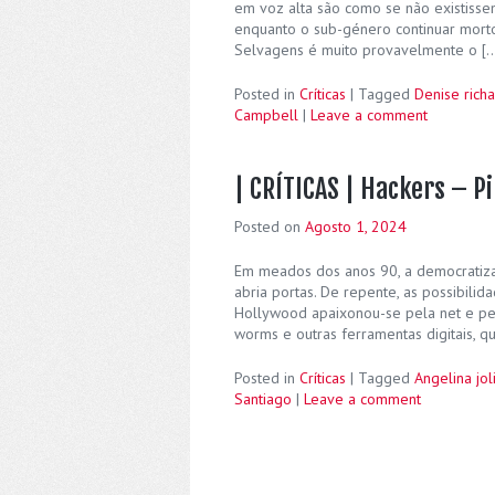
em voz alta são como se não existissem.
enquanto o sub-género continuar morto 
Selvagens é muito provavelmente o [
Posted in
Críticas
|
Tagged
Denise rich
Campbell
|
Leave a comment
| CRÍTICAS | Hackers – P
Posted on
Agosto 1, 2024
Em meados dos anos 90, a democratiza
abria portas. De repente, as possibilid
Hollywood apaixonou-se pela net e pelo
worms e outras ferramentas digitais, 
Posted in
Críticas
|
Tagged
Angelina jol
Santiago
|
Leave a comment