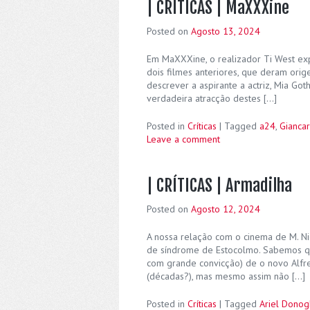
| CRÍTICAS | MaXXXine
Posted on
Agosto 13, 2024
Em MaXXXine, o realizador Ti West exp
dois filmes anteriores, que deram orige
descrever a aspirante a actriz, Mia Go
verdadeira atracção destes […]
Posted in
Críticas
|
Tagged
a24
,
Giancar
Leave a comment
| CRÍTICAS | Armadilha
Posted on
Agosto 12, 2024
A nossa relação com o cinema de M. Ni
de síndrome de Estocolmo. Sabemos qu
com grande convicção) de o novo Alfred
(décadas?), mas mesmo assim não […]
Posted in
Críticas
|
Tagged
Ariel Dono