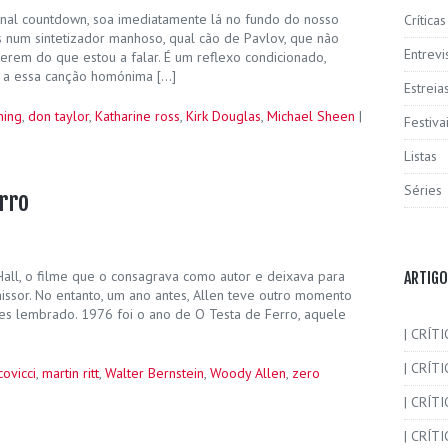
inal countdown, soa imediatamente lá no fundo do nosso
Críticas
 num sintetizador manhoso, qual cão de Pavlov, que não
Entrevi
erem do que estou a falar. É um reflexo condicionado,
 a essa canção homónima […]
Estreia
ning
,
don taylor
,
Katharine ross
,
Kirk Douglas
,
Michael Sheen
|
Festiva
Listas
Séries
erro
all, o filme que o consagrava como autor e deixava para
ARTIGO
issor. No entanto, um ano antes, Allen teve outro momento
es lembrado. 1976 foi o ano de O Testa de Ferro, aquele
| CRÍTI
| CRÍTI
ovicci
,
martin ritt
,
Walter Bernstein
,
Woody Allen
,
zero
| CRÍT
| CRÍTI