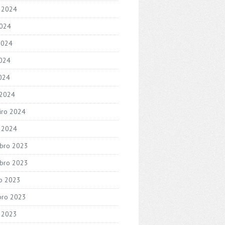
 2024
2024
2024
024
2024
 2024
iro 2024
o 2024
bro 2023
bro 2023
o 2023
bro 2023
 2023