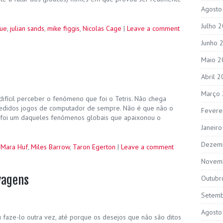
Agosto
Julho 
hue
,
julian sands
,
mike figgis
,
Nicolas Cage
|
Leave a comment
Junho 
Maio 2
Abril 
Março
ifícil perceber o fenómeno que foi o Tetris. Não chega
cedidos jogos de computador de sempre. Não é que não o
Fevere
ris foi um daqueles fenómenos globais que apaixonou o
Janeir
Dezem
,
Mara Huf
,
Miles Barrow
,
Taron Egerton
|
Leave a comment
Novem
lvagens
Outubr
Setem
Agosto
u faze-lo outra vez, até porque os desejos que não são ditos