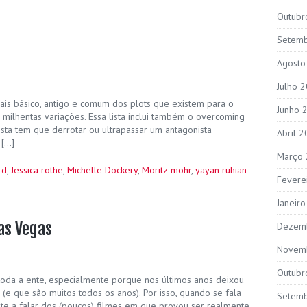
Outubr
Setem
Agosto
Julho 
is básico, antigo e comum dos plots que existem para o
Junho 
om milhentas variações. Essa lista inclui também o overcoming
sta tem que derrotar ou ultrapassar um antagonista
Abril 
 […]
Março
rd
,
Jessica rothe
,
Michelle Dockery
,
Moritz mohr
,
yayan ruhian
Fevere
Janeir
as Vegas
Dezem
Novem
Outubr
 toda a ente, especialmente porque nos últimos anos deixou
 (e que são muitos todos os anos). Por isso, quando se fala
Setem
nte a falar dos (poucos) filmes em que provou ser realmente