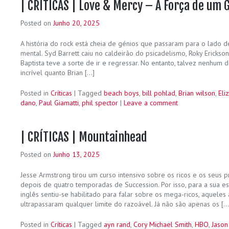
| CRÍTICAS | Love & Mercy – A Força de um 
Posted on
Junho 20, 2025
A história do rock está cheia de génios que passaram para o lado d
mental. Syd Barrett caiu no caldeirão do psicadelismo, Roky Erick
Baptista teve a sorte de ir e regressar. No entanto, talvez nenhum d
incrível quanto Brian […]
Posted in
Críticas
|
Tagged
beach boys
,
bill pohlad
,
Brian wilson
,
Eli
dano
,
Paul Giamatti
,
phil spector
|
Leave a comment
| CRÍTICAS | Mountainhead
Posted on
Junho 13, 2025
Jesse Armstrong tirou um curso intensivo sobre os ricos e os seus
depois de quatro temporadas de Succession. Por isso, para a sua es
inglês sentiu-se habilitado para falar sobre os mega-ricos, aquele
ultrapassaram qualquer limite do razoável. Já não são apenas os […
Posted in
Críticas
|
Tagged
ayn rand
,
Cory Michael Smith
,
HBO
,
Jason