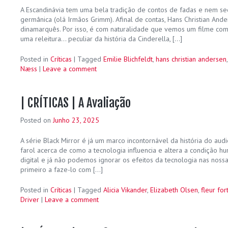
A Escandinávia tem uma bela tradição de contos de fadas e nem se
germânica (olá Irmãos Grimm). Afinal de contas, Hans Christian An
dinamarquês. Por isso, é com naturalidade que vemos um filme com
uma releitura… peculiar da história da Cinderella, […]
Posted in
Críticas
|
Tagged
Emilie Blichfeldt
,
hans christian andersen
Næss
|
Leave a comment
| CRÍTICAS | A Avaliação
Posted on
Junho 23, 2025
A série Black Mirror é já um marco incontornável da história do au
farol acerca de como a tecnologia influencia e altera a condição 
digital e já não podemos ignorar os efeitos da tecnologia nas nossas
primeiro a faze-lo com […]
Posted in
Críticas
|
Tagged
Alicia Vikander
,
Elizabeth Olsen
,
fleur for
Driver
|
Leave a comment