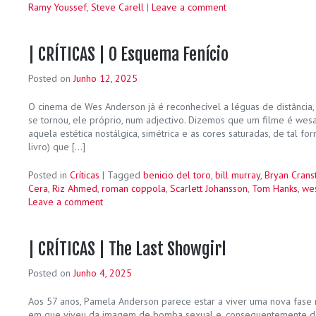
Ramy Youssef
,
Steve Carell
|
Leave a comment
| CRÍTICAS | O Esquema Fenício
Posted on
Junho 12, 2025
O cinema de Wes Anderson já é reconhecível a léguas de distância,
se tornou, ele próprio, num adjectivo. Dizemos que um filme é we
aquela estética nostálgica, simétrica e as cores saturadas, de tal fo
livro) que […]
Posted in
Críticas
|
Tagged
benicio del toro
,
bill murray
,
Bryan Crans
Cera
,
Riz Ahmed
,
roman coppola
,
Scarlett Johansson
,
Tom Hanks
,
we
Leave a comment
| CRÍTICAS | The Last Showgirl
Posted on
Junho 4, 2025
Aos 57 anos, Pamela Anderson parece estar a viver uma nova fase n
em que viveu da imagem de bomba sexual e, consequentemente da 