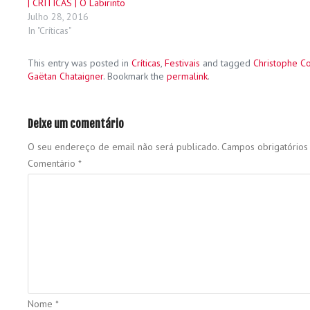
| CRÍTICAS | O Labirinto
Julho 28, 2016
In "Críticas"
This entry was posted in
Críticas
,
Festivais
and tagged
Christophe C
Gaëtan Chataigner
. Bookmark the
permalink
.
Deixe um comentário
O seu endereço de email não será publicado.
Campos obrigatório
Comentário
*
Nome
*