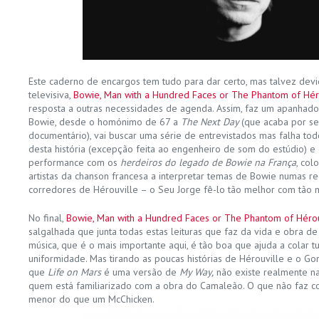
Este caderno de encargos tem tudo para dar certo, mas talvez devi
televisiva,
Bowie, Man with a Hundred Faces or The Phantom of Hér
resposta a outras necessidades de agenda. Assim, faz um apanhad
Bowie, desde o homónimo de 67 a
The Next Day
(que acaba por se
documentário), vai buscar uma série de entrevistados mas falha to
desta história (excepção feita ao engenheiro de som do estúdio) 
performance com os
herdeiros do legado de Bowie na França
, col
artistas da chanson francesa a interpretar temas de Bowie numas r
corredores de Hérouville – o Seu Jorge fê-lo tão melhor com tão 
No final,
Bowie, Man with a Hundred Faces or The Phantom of Hérou
salgalhada que junta todas estas leituras que faz da vida e obra d
música, que é o mais importante aqui, é tão boa que ajuda a colar t
uniformidade. Mas tirando as poucas histórias de Hérouville e o Go
que
Life on Mars
é uma versão de
My Way,
não existe realmente n
quem está familiarizado com a obra do Camaleão. O que não faz c
menor do que um McChicken.