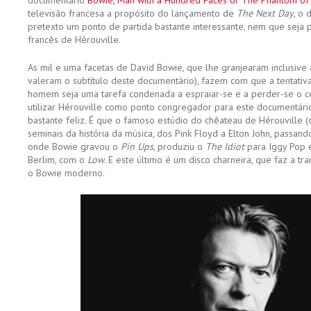
televisão francesa a propósito do lançamento de
The Next Day
, o
pretexto um ponto de partida bastante interessante, nem que seja p
francês de Hérouville.
As mil e uma facetas de David Bowie, que lhe granjearam inclusive
valeram o subtítulo deste documentário), fazem com que a tentativ
homem seja uma tarefa condenada a espraiar-se e a perder-se o con
utilizar Hérouville como ponto congregador para este documentário 
bastante feliz. É que o famoso estúdio do chêateau de Hérouville (
seminais da história da música, dos Pink Floyd a Elton John, passando
onde Bowie gravou o
Pin Ups
, produziu o
The Idiot
para Iggy Pop e
Berlim, com o
Low
. E este último é um disco charneira, que faz a tr
o Bowie moderno.