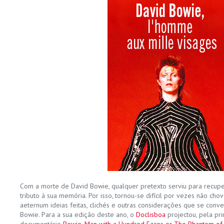
Com a morte de David Bowie, qualquer pretexto serviu para recupe
tributo à sua memória. Por isso, tornou-se difícil por vezes não ch
aeternum ideias feitas, clichés e outras considerações que se conv
Bowie. Para a sua edição deste ano, o
Doclisboa
projectou, pela pr
documentário
Bowie, Man with a Hundred Faces or The Phantom of 