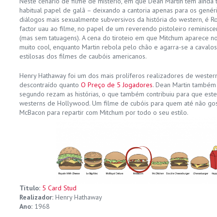
Neste cenário de filme de mistério, em que Dean Martin tem ainda
habitual papel de galã – deixando a cantoria apenas para os genér
diálogos mais sexualmente subversivos da história do western, é 
factor uau ao filme, no papel de um reverendo pistoleiro reminisc
(mas sem tatuagens). A cena do tiroteio em que Mitchum aparece no
muito cool, enquanto Martin rebola pelo chão e agarra-se a cavalo
estilosas dos filmes de caubóis americanos.
Henry Hathaway foi um dos mais prolíferos realizadores de wester
descontraído quanto
O Preço de 5 Jogadores
. Dean Martin também 
segundo rezam as histórias, o que também contribuiu para que este
westerns de Hollywood. Um filme de cubóis para quem até não gos
McBacon para repartir com Mitchum por todo o seu estilo.
Título:
5 Card Stud
Realizador:
Henry Hathaway
Ano:
1968