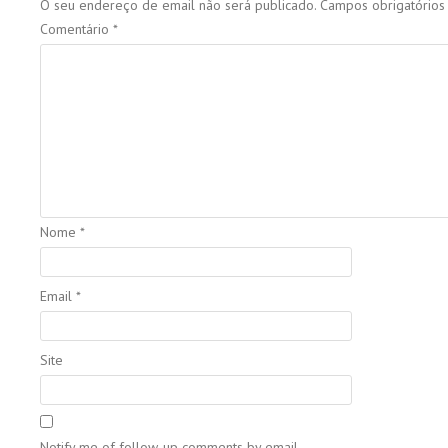
O seu endereço de email não será publicado.
Campos obrigatório
Comentário
*
Nome
*
Email
*
Site
Notify me of follow-up comments by email.