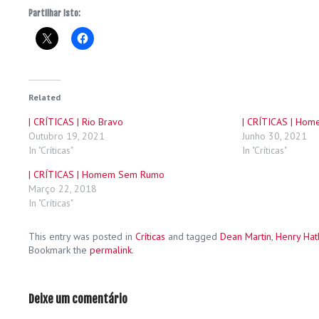
Partilhar isto:
Related
| CRÍTICAS | Rio Bravo
| CRÍTICAS | Hom
Outubro 19, 2021
Junho 30, 2021
In "Críticas"
In "Críticas"
| CRÍTICAS | Homem Sem Rumo
Março 22, 2018
In "Críticas"
This entry was posted in
Críticas
and tagged
Dean Martin
,
Henry Ha
Bookmark the
permalink
.
Deixe um comentário