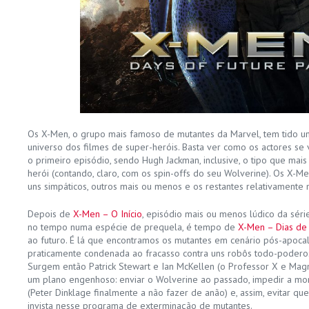
Os X-Men, o grupo mais famoso de mutantes da Marvel, tem tido um
universo dos filmes de super-heróis. Basta ver como os actores se
o primeiro episódio, sendo Hugh Jackman, inclusive, o tipo que ma
herói (contando, claro, com os spin-offs do seu Wolverine). Os X-Men
uns simpáticos, outros mais ou menos e os restantes relativamente 
Depois de
X-Men – O Início
, episódio mais ou menos lúdico da séri
no tempo numa espécie de prequela, é tempo de
X-Men – Dias de
ao futuro. É lá que encontramos os mutantes em cenário pós-apocal
praticamente condenada ao fracasso contra uns robôs todo-podero
Surgem então Patrick Stewart e Ian McKellen (o Professor X e Mag
um plano engenhoso: enviar o Wolverine ao passado, impedir a mor
(Peter Dinklage finalmente a não fazer de anão) e, assim, evitar q
invista nesse programa de exterminação de mutantes.