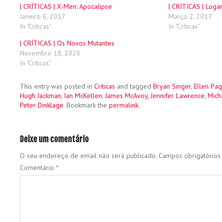
| CRÍTICAS | X-Men: Apocalipse
| CRÍTICAS | Loga
Janeiro 6, 2017
Março 2, 2017
In "Críticas"
In "Críticas"
| CRÍTICAS | Os Novos Mutantes
Novembro 18, 2020
In "Críticas"
This entry was posted in
Críticas
and tagged
Bryan Singer
,
Ellen Pa
Hugh Jackman
,
Ian McKellen
,
James McAvoy
,
Jennifer Lawrence
,
Mich
Peter Dinklage
. Bookmark the
permalink
.
Deixe um comentário
O seu endereço de email não será publicado.
Campos obrigatório
Comentário
*