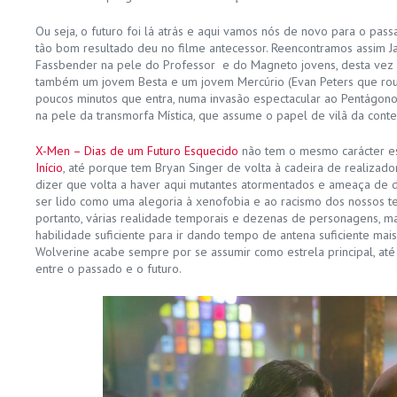
Ou seja, o futuro foi lá atrás e aqui vamos nós de novo para o pas
tão bom resultado deu no filme antecessor. Reencontramos assim 
Fassbender na pele do Professor e do Magneto jovens, desta vez
também um jovem Besta e um jovem Mercúrio (Evan Peters que ro
poucos minutos que entra, numa invasão espectacular ao Pentágono)
na pele da transmorfa Mística, que assume o papel de vilã da cont
X-Men – Dias de um Futuro Esquecido
não tem o mesmo carácter es
Início
, até porque tem Bryan Singer de volta à cadeira de realizado
dizer que volta a haver aqui mutantes atormentados e ameaça de d
ser lido como uma alegoria à xenofobia e ao racismo dos nossos t
portanto, várias realidade temporais e dezenas de personagens, m
habilidade suficiente para ir dando tempo de antena suficiente m
Wolverine acabe sempre por se assumir como estrela principal, até
entre o passado e o futuro.