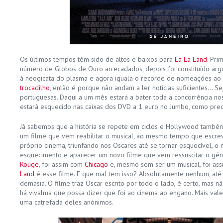
Os últimos tempos têm sido de altos e baixos para
La La Land
. Pri
número de Globos de Ouro arrecadados, depois foi constituído arg
à neogicata do plasma e agora iguala o recorde de nomeações ao
trocadilho
, então é porque não andam a ler notícias suficientes… Sej
portuguesas. Daqui a um mês estará a bater toda a concorrência no
estará esquecido nas caixas dos DVD a 1 euro no Jumbo, como pr
Já sabemos que a história se repete em ciclos e Hollywood tamb
um filme que vem reabilitar o musical, ao mesmo tempo que escre
próprio cinema, triunfando nos Oscares até se tornar esquecível, o m
esquecimento e aparecer um novo filme que vem ressuscitar o gén
Rouge
, foi assim com
Chicago
e, mesmo sem ser um musical, foi as
Land
é esse filme. E que mal tem isso? Absolutamente nenhum, até
demasia. O filme traz Oscar escrito por todo o lado, é certo, mas 
há vivalma que possa dizer que foi ao cinema ao engano. Mais val
uma catrefada deles anónimos.