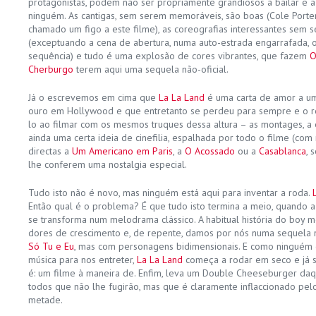
protagonistas, podem não ser propriamente grandiosos a bailar e 
ninguém. As cantigas, sem serem memoráveis, são boas (Cole Porter
chamado um figo a este filme), as coreografias interessantes sem
(exceptuando a cena de abertura, numa auto-estrada engarrafada, 
sequência) e tudo é uma explosão de cores vibrantes, que fazem
O
Cherburgo
terem aqui uma sequela não-oficial.
Já o escrevemos em cima que
La La Land
é uma carta de amor a um 
ouro em Hollywood e que entretanto se perdeu para sempre e o re
lo ao filmar com os mesmos truques dessa altura – as montages, a
ainda uma certa ideia de cinefilia, espalhada por todo o filme (co
directas a
Um Americano em Paris
, a
O Acossado
ou a
Casablanca
, 
lhe conferem uma nostalgia especial.
Tudo isto não é novo, mas ninguém está aqui para inventar a roda.
Então qual é o problema? É que tudo isto termina a meio, quando a
se transforma num melodrama clássico. A habitual história do boy m
dores de crescimento e, de repente, damos por nós numa sequela 
Só Tu e Eu
, mas com personagens bidimensionais. E como ninguém q
música para nos entreter,
La La Land
começa a rodar em seco e já s
é: um filme à maneira de. Enfim, leva um Double Cheeseburger daqu
todos que não lhe fugirão, mas que é claramente inflaccionado pel
metade.