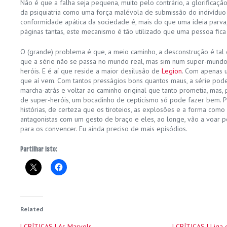
Não é que a falha seja pequena, muito pelo contrário, a glorificaç
da psiquiatria como uma força malévola de submissão do indivíduo ú
conformidade apática da sociedade é, mais do que uma ideia parva,
páginas tantas, este mecanismo é tão utilizado que uma pessoa fic
O (grande) problema é que, a meio caminho, a desconstrução é ta
que a série não se passa no mundo real, mas sim num super-mundo
heróis. E é aí que reside a maior desilusão de
Legion
. Com apenas u
que aí vem. Com tantos presságios bons quantos maus, a série po
marcha-atrás e voltar ao caminho original que tanto prometia, mas,
de super-heróis, um bocadinho de cepticismo só pode fazer bem. 
histórias, de certeza que os tiroteios, as explosões e a forma c
antagonistas com um gesto de braço e eles, ao longe, vão a voar po
para os convencer. Eu ainda preciso de mais episódios.
Partilhar isto:
Related
| CRÍTICAS | As Marvels
| CRÍTICAS | Liga 