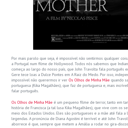
Por mais parolo que seja, é impossível não sentirmos qualquer coi
a Portugal num filme de Hollywood. Todos nós sabemos que Indian
começa ao largo do nosso país, que John Travolta fala português
Gere tece loas a Dulce Pontes em A Raiz do Medo. Por isso, indep
impossível não querermos ir ver
Os Olhos de Minha Mãe
quando sa
portuguesa (Kika Magalhães), que faz de portuguesa e, mais incrível
falar português.
Os Olhos de Minha Mãe
é um pequeno filme de terror, tanto em t
história de Francisca (a tal lusa Kika Magalhães), que vive com os s
meio dos Estados Unidos. Eles são portugueses e a mãe até fala a 
legendas. A pronúncia de Diana Agostini é terrível e até John Travol
aborrece é que, sempre que metem a Amália a rodar no gira-discos