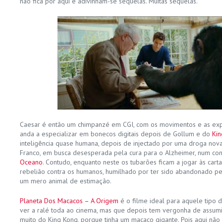
não fica por aqui e adivinham-se sequelas. Muitas sequelas.
Caesar é então um chimpanzé em CGI, com os movimentos e as exp
anda a especializar em bonecos digitais depois de Gollum e do
Kin
inteligência quase humana, depois de injectado por uma droga nova
Franco, em busca desesperada pela cura para o Alzheimer, num con
Oceano
. Contudo, enquanto neste os tubarões ficam a jogar às cart
rebelião contra os humanos, humilhado por ter sido abandonado p
um mero animal de estimação.
Planeta Dos Macacos – A Origem
é o filme ideal para aquele tipo d
ver a ralé toda ao cinema, mas que depois tem vergonha de assumir 
muito do King Kong, porque tinha um macaco gigante. Pois aqui não