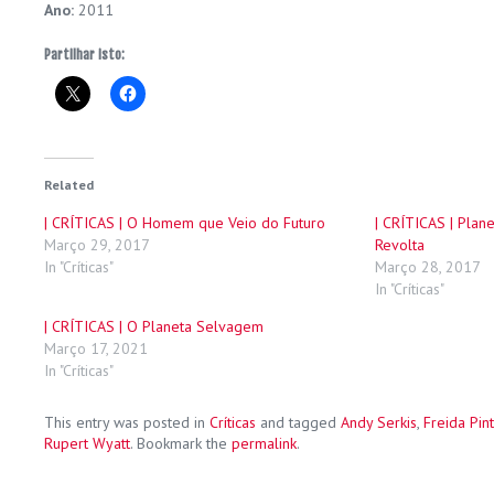
Ano:
2011
Partilhar isto:
Related
| CRÍTICAS | O Homem que Veio do Futuro
| CRÍTICAS | Plan
Março 29, 2017
Revolta
In "Críticas"
Março 28, 2017
In "Críticas"
| CRÍTICAS | O Planeta Selvagem
Março 17, 2021
In "Críticas"
This entry was posted in
Críticas
and tagged
Andy Serkis
,
Freida Pin
Rupert Wyatt
. Bookmark the
permalink
.