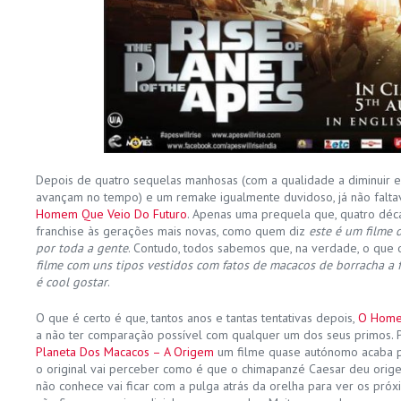
Depois de quatro sequelas manhosas (com a qualidade a diminuir
avançam no tempo) e um remake igualmente duvidoso, já não faltav
Homem Que Veio Do Futuro
. Apenas uma prequela que, quatro déc
franchise às gerações mais novas, como quem diz
este é um filme 
por toda a gente
. Contudo, todos sabemos que, na verdade, o que
filme com uns tipos vestidos com fatos de macacos de borracha a 
é cool gostar
.
O que é certo é que, tantos anos e tantas tentativas depois,
O Home
a não ter comparação possível com qualquer um dos seus primos. P
Planeta Dos Macacos – A Origem
um filme quase autónomo acaba p
o original vai perceber como é que o chimapanzé Caesar deu ori
não conhece vai ficar com a pulga atrás da orelha para ver os próx