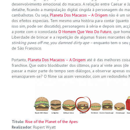
desenvolvimento emocional do macaco. A relação entre Caesar e 
detalhe, ficando a manipulação digital cingida à personagem do ma
cambalhotas. Ou seja,
Planeta Dos Macacos – A Origem
não é um si
dos efeitos especiais. Tem mesmo uma história para contar (quanto
isso sim, pode ser discutido), personagens à séria e depois sim, acç
a ponte com o iconoclasta
O Homem Que Veio Do Futuro
, que hom
Liberdade de brincar e a repetição de algumas frases marcantes d
stinking paws off me, you damned dirty ape –
enquanto tem o seu 
de São Francisco.
Portanto,
Planeta Dos Macacos – A Origem
até é das melhores cois
franchise
.
Que outro blockbuster dos últimos, para aí vinte anos (d
passar a maior parte do tempo sem diálogos, a observar apenas o
emanciparem-se? O filme sai assim vencedor, com um redondinho 
Título:
Rise of the Planet of the Apes
Realizador:
Rupert Wyatt