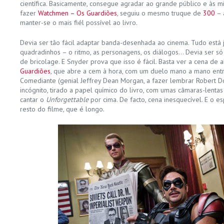
científica. Basicamente, consegue agradar ao grande público e às mi
fazer
Watchmen – Os Guardiões
, seguiu o mesmo truque de
300
– 
manter-se o mais fiél possível ao livro.
Devia ser tão fácil adaptar banda-desenhada ao cinema. Tudo está
quadradinhos – o ritmo, as personagens, os diálogos… Devia ser só
de bricolage. E Snyder prova que isso é fácil. Basta ver a cena de
Guardiões
, que abre a cem à hora, com um duelo mano a mano entre
Comediante (genial Jeffrey Dean Morgan, a fazer lembrar Robert D
incógnito, tirado a papel químico do livro, com umas câmaras-lentas
cantar o
Unforgettable
por cima. De facto, cena inesquecível. E o e
resto do filme, que é longo.