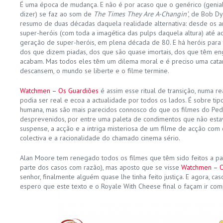
É uma época de mudança. E não é por acaso que o genérico (genial
dizer) se faz ao som de
The Times They Are A-Changin’
, de Bob D
resumo de duas décadas daquela realidade alternativa: desde os an
super-heróis (com toda a imagética das pulps daquela altura) até
geração de super-heróis, em plena década de 80. E há heróis para
dos que dizem piadas, dos que são quase imortais, dos que têm e
acabam. Mas todos eles têm um dilema moral e é preciso uma catar
descansem, o mundo se liberte e o filme termine.
Watchmen – Os Guardiões
é assim esse ritual de transição, numa r
podia ser real e ecoa a actualidade por todos os lados. É sobre t
humana, mas são mais parecidos connosco do que os filmes do Ped
desprevenidos, por entre uma paleta de condimentos que não esta
suspense, a acção e a intriga misteriosa de um filme de acção com 
colectiva e a racionalidade do chamado cinema sério.
Alan Moore tem renegado todos os filmes que têm sido feitos a par
parte dos casos com razão), mas aposto que se visse
Watchmen – O
senhor, finalmente alguém quase lhe tinha feito justiça. E agora, cas
espero que este texto e o Royale With Cheese final o façam ir com