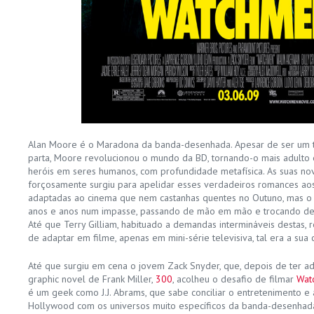
Alan Moore é o Maradona da banda-desenhada. Apesar de ser um t
parta, Moore revolucionou o mundo da BD, tornando-o mais adulto 
heróis em seres humanos, com profundidade metafísica. As suas no
forçosamente surgiu para apelidar esses verdadeiros romances ao
adaptadas ao cinema que nem castanhas quentes no Outuno, mas o s
anos e anos num impasse, passando de mão em mão e trocando de
Até que Terry Gilliam, habituado a demandas intermináveis destas, r
de adaptar em filme, apenas em mini-série televisiva, tal era a sua
Até que surgiu em cena o jovem Zack Snyder, que, depois de ter a
graphic novel de Frank Miller,
300
, acolheu o desafio de filmar
Wat
é um geek como J.J. Abrams, que sabe conciliar o entretenimento e
Hollywood com os universos muito específicos da banda-desenhada