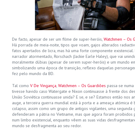
De facto, apesar de ser um filme de super-heróis,
Watchmen – Os G
Há porrada de meia-noite, tipos que voam, gajos alterados radiact
fatos apertados de licra, mas há uma forte componente existencial.
narrador atormentado, Rorschach (Jackie Earle Haley), que vai unind
moralmente dúbias (apesar de serem super-heróis) e um mundo e
simbolizando uma época de transição, reflexo daquelas personage
fez pelo mundo da BD.
Tal como
V De Vingança
,
Watchmen – Os Guardiões
passa-se numa r
tivesse havido caso Watergate e Nixon continuasse à frente dos de
União Soviética continuasse unida? E se, e se? Estamos então nos an
auge, a terceira guerra mundial está à porta e a ameaça atómica 
colapso, assim como um grupo de antigos vigilantes, uma segunda 
defenderam a pátria no Vietname, mas que agora foram proibidos 
num limbo existencial, enquanto vêem as suas vidas desfragment
mundo se desfragmenta ao seu redor.