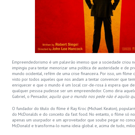
Empreendedorismo é um palavrão imenso que a sociedade criou no
impingiu para tentar menorizar uma política de austeridade e de p
mundo ocidental, refém de uma crise financeira. Por isso, um film
visto por todos aqueles que nos andam a tentar convencer que t
enriquecer e que o mundo é um local cor-de-rosa à espera que de
qualquer pessoa pudesse ser um empreendedor. Como diria aquele
Gabriel, o Pensador,
aquilo que o mundo nos pede não é aquilo q
O fundador do título do filme é Ray Kroc (Michael Keaton), popula
do McDonalds e do conceito da fast food. No entanto, o filme só n
apenas um usurpador e um aproveitador que soube pegar no concei
McDonald e transforma-lo numa ideia global e, acima de tudo, milio