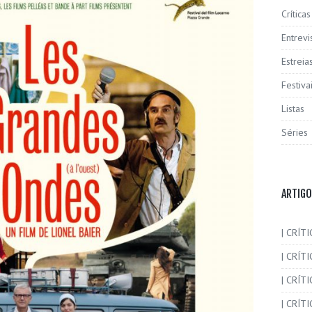
Críticas
Entrevi
Estreia
Festiva
Listas
Séries
ARTIGO
| CRÍTI
| CRÍTI
| CRÍT
| CRÍTI