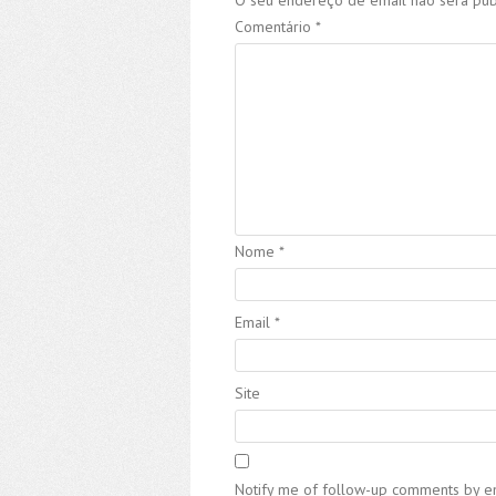
O seu endereço de email não será pub
Comentário
*
Nome
*
Email
*
Site
Notify me of follow-up comments by em