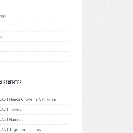
stas
s
is
S RECENTES
CAS | Nunca Chove na Califórnia
CAS | I Swear
ICAS | Hamnet
CAS | Together – Juntos