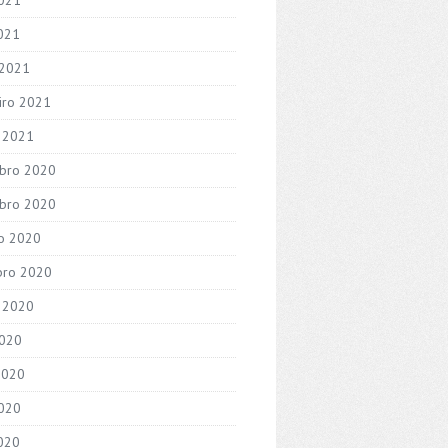
2021
 2021
iro 2021
o 2021
bro 2020
bro 2020
o 2020
bro 2020
 2020
2020
2020
020
2020