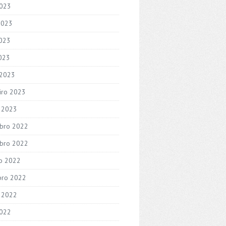
2023
2023
023
2023
 2023
iro 2023
o 2023
bro 2022
bro 2022
o 2022
bro 2022
 2022
2022