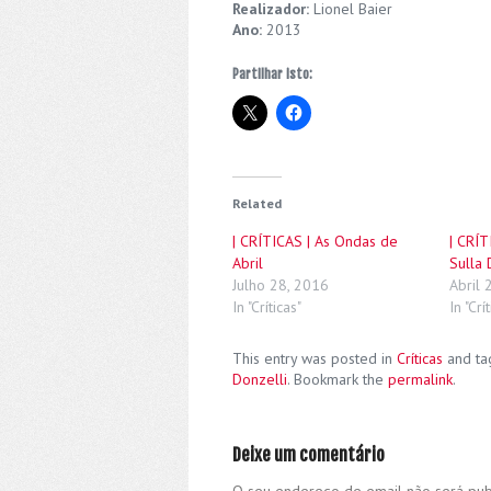
Realizador:
Lionel Baier
Ano:
2013
Partilhar isto:
Related
| CRÍTICAS | As Ondas de
| CRÍT
Abril
Sulla 
Julho 28, 2016
Abril 
In "Críticas"
In "Crí
This entry was posted in
Críticas
and t
Donzelli
. Bookmark the
permalink
.
Deixe um comentário