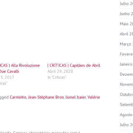
Julho 
Junho 
Maio 2
Abril 
Março
Fevere
Janeir
ICAS | Alla Rivoluzione
| CRÍTICAS | Capitães de Abril
Due Cavalli
Abril 29, 2020
Dezem
25, 2017
In "Críticas"
ticas"
Novem
Outubr
agged
Carminho
,
Jean-Stéphane Bron
,
lionel baier
,
Valérie
Setem
Agosto
Julho 