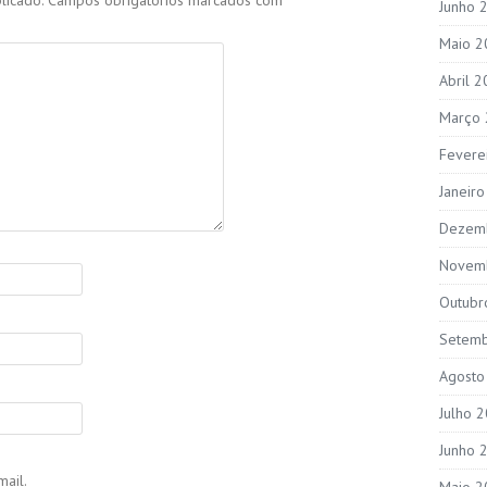
licado.
Campos obrigatórios marcados com
*
Junho 
Maio 2
Abril 
Março
Fevere
Janeir
Dezem
Novem
Outubr
Setem
Agosto
Julho 
Junho 
ail.
Maio 2