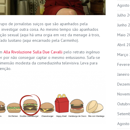
Agosto
Julho 
rupo de jornalistas suiços que são apanhados pela
Junho 
a investigar outra coisa. Ao mesmo tempo são apanhados
ução sexual (aqui há uma orgia em vez da menage à trois,
Maio 2
fado lusitano (aqui encarnado pela Carminho).
Abril 
om
Alla Rivoluzione Sulla Due Cavalli
pelo retrato ingénuo
Março
der por não conseguir captar o mesmo entusiasmo. Safa-se
imensão modesta da comediazinha televisiva. Leva para
Fevere
enção.
Janeir
Dezem
Novem
Outubr
Setem
Agosto