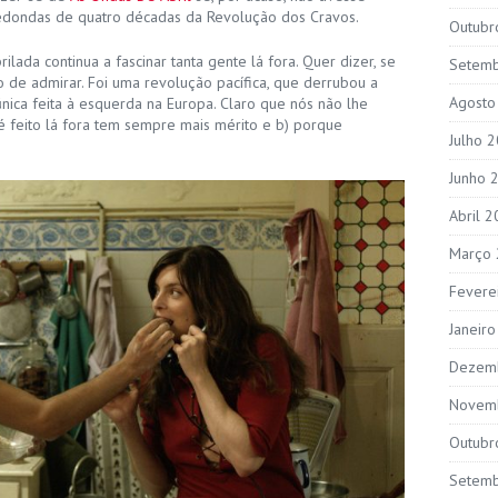
dondas de quatro décadas da Revolução dos Cravos.
Outubr
lada continua a fascinar tanta gente lá fora. Quer dizer, se
Setem
 de admirar. Foi uma revolução pacífica, que derrubou a
Agosto
nica feita à esquerda na Europa. Claro que nós não lhe
é feito lá fora tem sempre mais mérito e b) porque
Julho 
Junho 
Abril 
Março
Fevere
Janeir
Dezem
Novem
Outubr
Setem