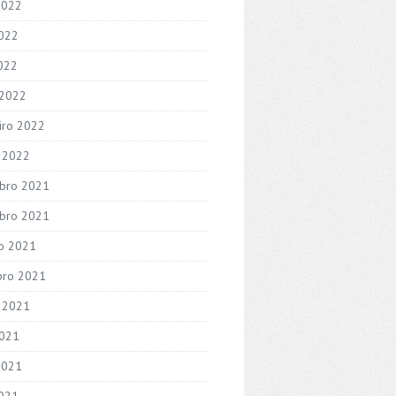
2022
022
2022
 2022
iro 2022
o 2022
bro 2021
bro 2021
o 2021
bro 2021
 2021
2021
2021
021