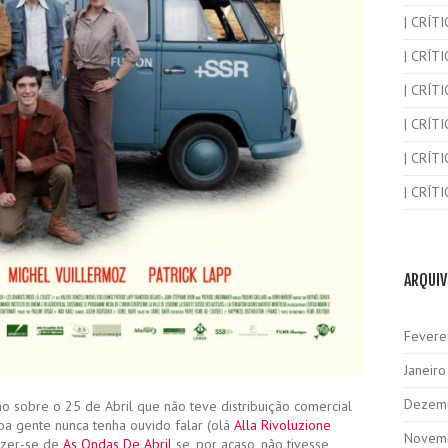
| CRÍT
| CRÍT
| CRÍTI
| CRÍTI
| CRÍTI
| CRÍTI
ARQUI
Fevere
Janeir
Dezem
ano sobre o 25 de Abril que não teve distribuição comercial
a gente nunca tenha ouvido falar (olá
Alla Rivoluzione
Novem
izer-se de
As Ondas De Abril
se, por acaso, não tivesse