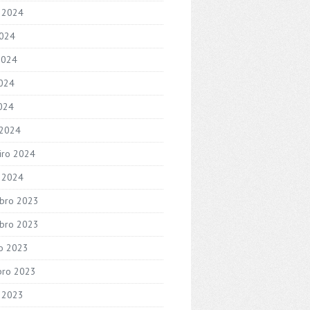
 2024
2024
2024
024
2024
 2024
iro 2024
o 2024
bro 2023
bro 2023
o 2023
bro 2023
 2023