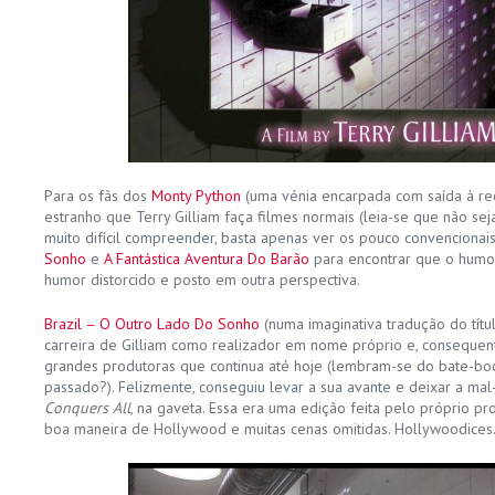
Para os fãs dos
Monty Python
(uma vénia encarpada com saída à re
estranho que Terry Gilliam faça filmes normais (leia-se que não se
muito difícil compreender, basta apenas ver os pouco convencionai
Sonho
e
A Fantástica Aventura Do Barão
para encontrar que o humor
humor distorcido e posto em outra perspectiva.
Brazil – O Outro Lado Do Sonho
(numa imaginativa tradução do títul
carreira de Gilliam como realizador em nome próprio e, consequen
grandes produtoras que continua até hoje (lembram-se do bate-bo
passado?). Felizmente, conseguiu levar a sua avante e deixar a ma
Conquers All
, na gaveta. Essa era uma edição feita pelo próprio pr
boa maneira de Hollywood e muitas cenas omitidas. Hollywoodice