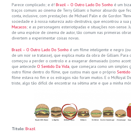
Parece complicado; e é!
Brazil – O Outro Lado Do Sonho
é um biza
traços comuns ao cinema de Terry Gilliam: o humor absurdo que fe
conta, inclusive, com prestações de Michael Palin e de Gordon “René 
sociedade e à nossa natureza auto-destrutiva, que encontrou a sua
Macacos
; e as personagens esteriotipadas e situações non-sense. Jun
de uma espécie de cinema de autor, tão comum nas primeiras obras
divertem a experimentar coisas novas.
Brazil – O Outro Lado Do Sonho
é um filme inteligente e negro (o
de um noir se tratasse), que explica muita da obra de Gilliam. Para 
começou a perder o controlo e a exagerar demasiado (como acont
que antecede
O Sentido Da Vida
, que começara como um simples 
outro filme dentro do filme, que custou mais que o próprio
Sentido
filme estava no fim e os estragos não foram muitos. E o McRoyal D
triste, algo tão difícil de encontrar na sétima arte e que a minha m
Título:
Brazil