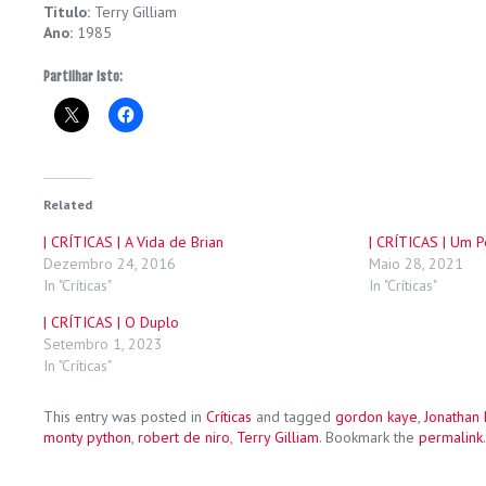
Título:
Terry Gilliam
Ano:
1985
Partilhar isto:
Related
| CRÍTICAS | A Vida de Brian
| CRÍTICAS | Um 
Dezembro 24, 2016
Maio 28, 2021
In "Críticas"
In "Críticas"
| CRÍTICAS | O Duplo
Setembro 1, 2023
In "Críticas"
This entry was posted in
Críticas
and tagged
gordon kaye
,
Jonathan
monty python
,
robert de niro
,
Terry Gilliam
. Bookmark the
permalink
.