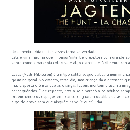
Uma mentira dita muitas vezes torna-se verdade.
Esta é uma máxima que Thomas Vinterberg explora com grande acu
sobre como a paranóia colectiva é algo extrema e facilmente conta
Lucas (Mads Mikkelsen) é um tipo solitário, que trabalha num infan
gosta no geral. No entanto, certo dia, uma criança dá a entender q
mal-disposta e é isto que as crianças fazem, mentem e usam a ima
consequências. E, de repente, instala-se a paranóia: os adultos comp
preenchendo os espaços em branco, e ignoram os álibis ou as incon
algo de grave com que ninguém sabe (e quer) lidar.