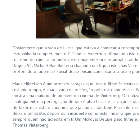
Obviamente que a vida de Lucas, que estava a começar a recompor
espezinhada completamente. E Thomas Vinterberg filma tudo isto 
realismo de câmara ao ombro, extremamente circunstancial, tirand
Dogma 94. Michael Haneke teria chamado um figo a isto, mas Vinte
preferindo o lado mais social deste ensaio comunitário sobre o pio
Mads Mikkelsen é um actor do caraças, que leva o filme às costas n
restante tempo, é coadjuvado na perfeição pela estreante Annika
mostra uma maturidade ao nível do cinema de Vinterberg. O realiz
analogia entre a perseguição de que é alvo Lucas e as caçadas q
de fazer, mas esta é uma rima que já não sai tão bem. Mais interess
deixa o lembrete: depois dum incidente como este, mesmo que prov
sempre quem não acredita em ti. Um McRoyal Deluxe pelo filme e p
Thomas Vinterberg.