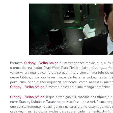
Portanto,
Oldboy – Velho Amigo
é um vengeance movie, que, aliás, 
o tema do realizador Chan-Wook Park. Fiel à máxima
dente por den
vai servir a vingança como ela se quer: fria e com um martelo de or
quase bíblica, onde vão haver muitos dentes arrancados, mas tamb
perfil num longo plano-sequência horizontal, como se fosse uma ti
Oldboy – Velho Amigo
é mesmo baseado numa manga homónima.
Oldboy – Velho Amigo
segue a tradição sul-coreana dos filmes é o 
entre Stanley Kubrick e Tarantino, se isso fosse possível. É uma pe
que constantemente nos atinge, ora na cara, ora no estômago, mas q
cada vez mais rápido, na avidez de devorar cada momento. Um film