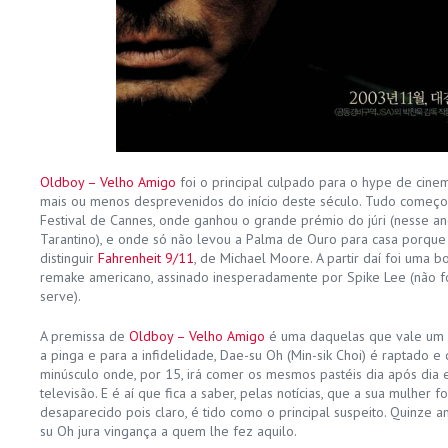
Oldboy – Velho Amigo
foi o principal culpado para o hype de cin
mais ou menos desprevenidos do início deste século. Tudo começ
Festival de Cannes, onde ganhou o grande prémio do júri (nesse an
Tarantino), e onde só não levou a Palma de Ouro para casa porque 
distinguir
Fahrenheit 9/11
, de Michael Moore. A partir daí foi uma 
remake americano, assinado inesperadamente por Spike Lee (não f
serve).
A premissa de
Oldboy – Velho Amigo
é uma daquelas que vale um 
a pinga e para a infidelidade, Dae-su Oh (
Min-sik Choi)
é raptado e 
minúsculo onde, por 15, irá comer os mesmos pastéis dia após dia 
televisão. E é aí que fica a saber, pelas notícias, que a sua mulher f
desaparecido pois claro, é tido como o principal suspeito. Quinze an
su Oh jura vingança a quem lhe fez aquilo.