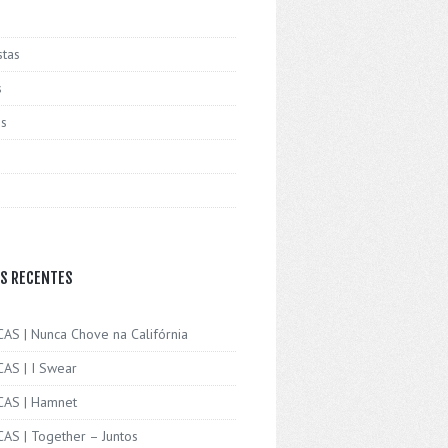
stas
s
is
S RECENTES
CAS | Nunca Chove na Califórnia
CAS | I Swear
ICAS | Hamnet
CAS | Together – Juntos