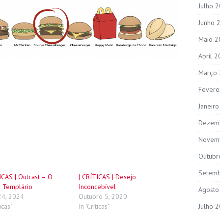
Julho 
Junho 
Maio 2
Abril 
Março
Fevere
Janeir
Dezem
Novem
Outubr
Setem
ICAS | Outcast – O
| CRÍTICAS | Desejo
o Templário
Inconcebível
Agosto
24, 2024
Outubro 5, 2020
ticas"
In "Críticas"
Julho 