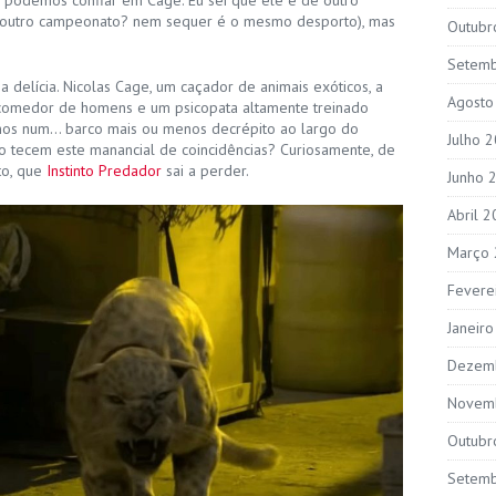
podemos confiar em Cage. Eu sei que ele é de outro
(outro campeonato? nem sequer é o mesmo desporto), mas
Outubr
Setem
 delícia. Nicolas Cage, um caçador de animais exóticos, a
Agosto
comedor de homens e um psicopata altamente treinado
anos num… barco mais ou menos decrépito ao largo do
Julho 
ino tecem este manancial de coincidências? Curiosamente, de
to, que
Instinto Predador
sai a perder.
Junho 
Abril 
Março
Fevere
Janeir
Dezem
Novem
Outubr
Setem