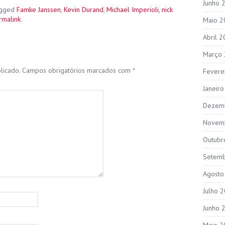
Junho 
agged
Famke Janssen
,
Kevin Durand
,
Michael Imperioli
,
nick
rmalink
.
Maio 2
Abril 
Março
licado.
Campos obrigatórios marcados com
*
Fevere
Janeir
Dezem
Novem
Outubr
Setem
Agosto
Julho 
Junho 
Maio 2