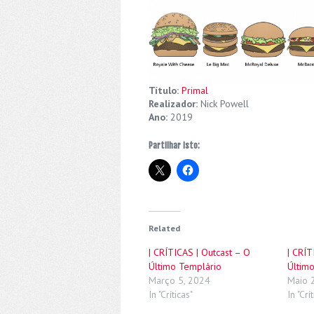
Título:
Primal
Realizador:
Nick Powell
Ano:
2019
Partilhar isto:
Related
| CRÍTICAS | Outcast – O
| CRÍT
Último Templário
Últim
Março 5, 2024
Maio 
In "Críticas"
In "Crí