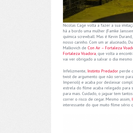
Nicolas Cage volta a fazer a sua imit
há a bordo uma mulher (Famke Janssen),
química screwball. Mas é Kevin Durand
nosso carinho. Com um ar alucinado, Du
Malkovich de
Con Air – Fortaleza Voad
Fortaleza Voadora
, que volta a encont
vai ver obrigado a salvar o dia mesmo
Infelizmente,
Instinto Predador
perde d
twist de argumento que não serve para
Imperioli) e acaba por desleixar comp
estrela do filme acaba relegado para
para mais. Cuidado, o jaguar tem tanto
correr o risco de cegar. Mesmo assim,
interessante do que muito filme sério 