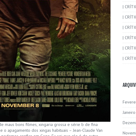
| CRÍT
| CRÍT
| CRÍTI
| CRÍTI
| CRÍTI
| CRÍTI
ARQUI
Fevere
Janeir
Dezem
 maus bons filmes, xingaria grossa e série b de fina
sde o apagamento dos xingas habituais – Jean-Claude Van
Novem