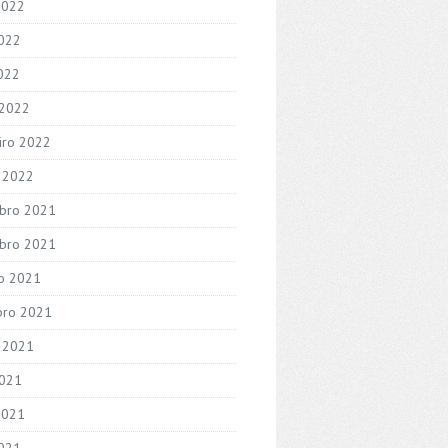
2022
022
2022
 2022
iro 2022
o 2022
bro 2021
bro 2021
o 2021
bro 2021
 2021
2021
2021
021