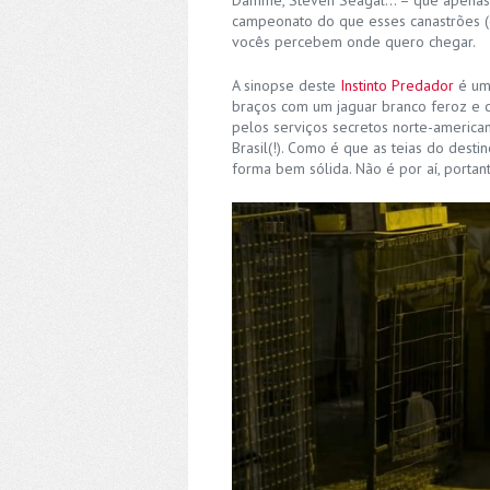
Damme, Steven Seagal… – que apenas 
campeonato do que esses canastrões 
vocês percebem onde quero chegar.
A sinopse deste
Instinto Predador
é uma
braços com um jaguar branco feroz e 
pelos serviços secretos norte-americ
Brasil(!). Como é que as teias do dest
forma bem sólida. Não é por aí, portan