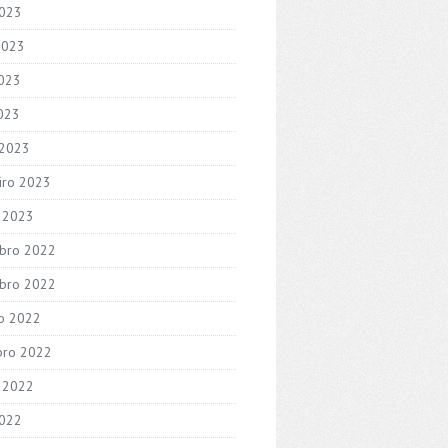
2023
2023
023
2023
 2023
iro 2023
o 2023
bro 2022
bro 2022
o 2022
bro 2022
 2022
2022