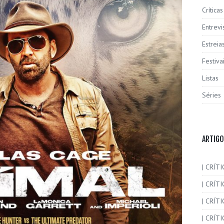
Críticas
Entrevi
Estreia
Festiva
Listas
Séries
ARTIGO
| CRÍTI
| CRÍTI
| CRÍT
| CRÍTI