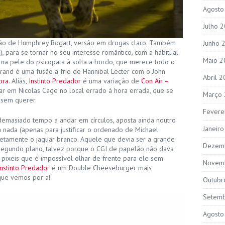
Agosto
Julho 
ação de Humphrey Bogart, versão em drogas claro. Também
Junho 
 para se tornar no seu interesse romântico, com a habitual
Maio 2
, na pele do psicopata à solta a bordo, que merece todo o
rand é uma fusão a frio de Hannibal Lecter com o John
Abril 
ora
. Aliás,
Instinto Predador
é uma variação de
Con Air –
rar em Nicolas Cage no local errado à hora errada, que se
Março
 sem querer.
Fevere
emasiado tempo a andar em círculos, aposta ainda noutro
Janeir
 nada (apenas para justificar o ordenado de Michael
letamente o jaguar branco. Aquele que devia ser a grande
Dezem
 segundo plano, talvez porque o CGI de papelão não dava
s pixeis que é impossível olhar de frente para ele sem
Novem
Instinto Predador
é um Double Cheeseburger mais
que vemos por aí.
Outubr
Setem
Agosto