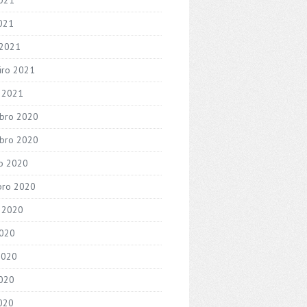
2021
 2021
iro 2021
o 2021
bro 2020
bro 2020
o 2020
bro 2020
 2020
2020
2020
020
2020