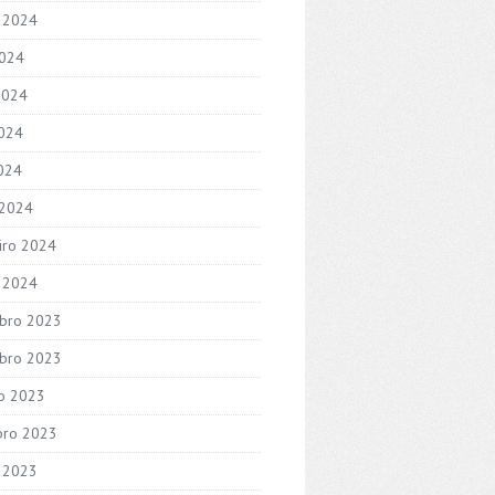
 2024
2024
2024
024
2024
 2024
iro 2024
o 2024
bro 2023
bro 2023
o 2023
bro 2023
 2023