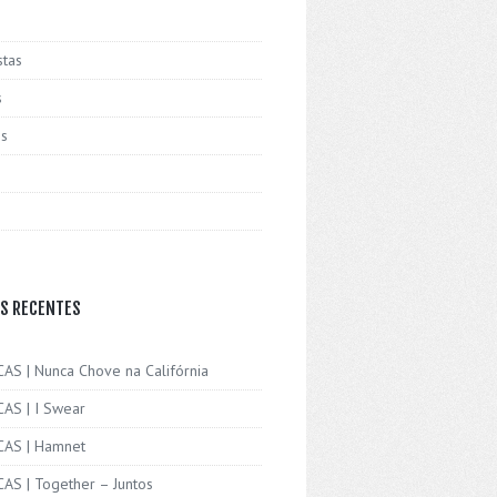
stas
s
is
S RECENTES
CAS | Nunca Chove na Califórnia
CAS | I Swear
ICAS | Hamnet
CAS | Together – Juntos