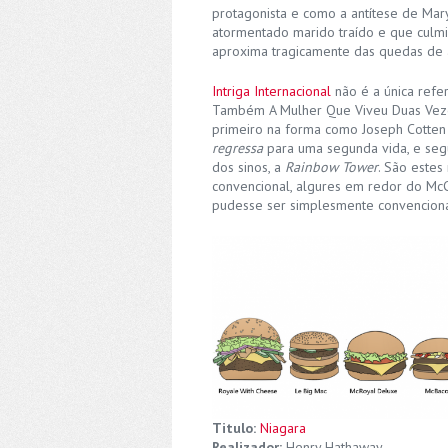
protagonista e como a antítese de Mar
atormentado marido traído e que culmi
aproxima tragicamente das quedas de 
Intriga Internacional
não é a única refe
Também A Mulher Que Viveu Duas Vezes
primeiro na forma como Joseph Cotten
regressa
para uma segunda vida, e seg
dos sinos, a
Rainbow Tower
. São estes
convencional, algures em redor do Mc
pudesse ser simplesmente convenciona
Titulo:
Niagara
Realizador:
Henry Hathaway