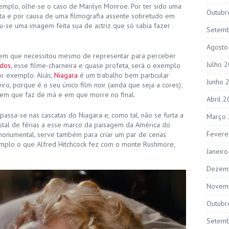
mplo, olhe-se o caso de Marilyn Monroe. Por ter sido uma
Outubr
ta e por causa de uma filmografia assente sobretudo em
u-se uma imagem feita sua de actriz que só sabia fazer
Setem
Agosto
s em que necessitou mesmo de representar para perceber
Julho 
ados
, esse filme-charneira e quase profeta, será o exemplo
or exemplo. Aliás,
Niagara
é um trabalho bem particular
Junho 
ro, porque é o seu único film noir (ainda que seja a cores);
 em que faz de má e em que morre no final.
Abril 
 passa-se nas cascatas do Niagara e, como tal, não se furta a
Março
al de férias a esse marco da paisagem da América do
Fevere
monumental, serve também para criar um par de cenas
mplo o que Alfred Hitchcock fez com o monte Rushmore,
Janeir
Dezem
Novem
Outubr
Setem