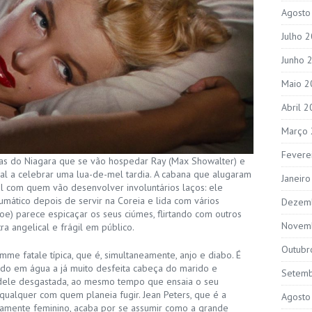
Agosto
Julho 
Junho 
Maio 2
Abril 
Março
Fevere
atas do Niagara que se vão hospedar Ray (Max Showalter) e
asal a celebrar uma lua-de-mel tardia. A cabana que alugaram
Janeir
l com quem vão desenvolver involuntários laços: ele
aumático depois de servir na Coreia e lida com vários
Dezem
roe) parece espicaçar os seus ciúmes, flirtando com outros
Novem
 angelical e frágil em público.
Outubr
e fatale típica, que é, simultaneamente, anjo e diabo. É
ndo em água a já muito desfeita cabeça do marido e
Setem
ele desgastada, ao mesmo tempo que ensaia o seu
ualquer com quem planeia fugir. Jean Peters, que é a
Agosto
mamente feminino, acaba por se assumir como a grande