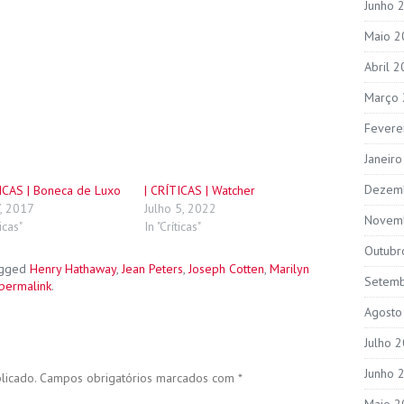
Junho 
Maio 2
Abril 
Março
Fevere
Janeir
Dezem
TICAS | Boneca de Luxo
| CRÍTICAS | Watcher
7, 2017
Julho 5, 2022
Novem
ticas"
In "Críticas"
Outubr
agged
Henry Hathaway
,
Jean Peters
,
Joseph Cotten
,
Marilyn
Setem
permalink
.
Agosto
Julho 
Junho 
licado.
Campos obrigatórios marcados com
*
Maio 2