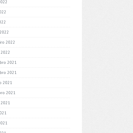
2022
022
2022
 2022
iro 2022
o 2022
bro 2021
bro 2021
o 2021
bro 2021
 2021
2021
2021
021