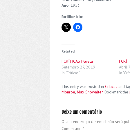
Ano:
1953
Partilhar isto:
Related
| CRÍTICAS | Greta
| CRÍ
Setembro 27, 2019
Abril 
In "Críticas"
In "Crí
This entry was posted in
Críticas
and t
Monroe
,
Max Showalter
. Bookmark the
Deixe um comentário
O seu endereço de email não será pub
Comentário
*