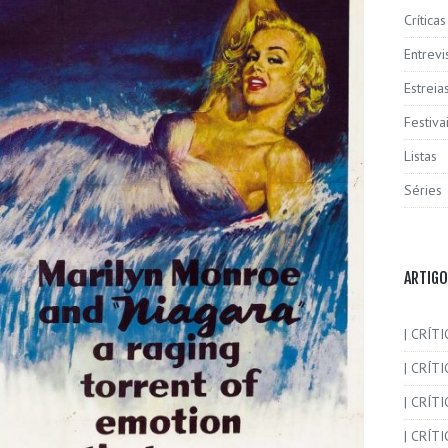
Críticas
Entrevi
Estreia
Festiva
Listas
Séries
ARTIGO
| CRÍTI
| CRÍTI
| CRÍT
| CRÍTI