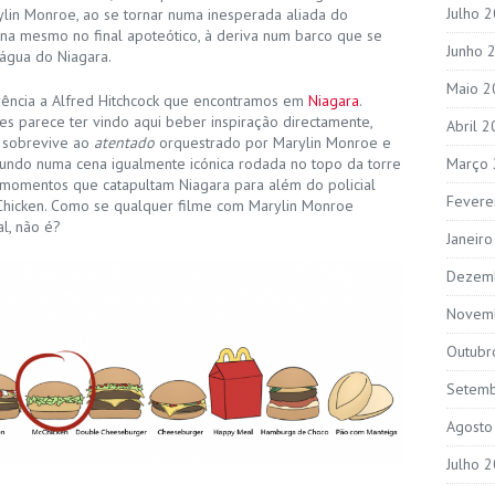
Julho 
ylin Monroe, ao se tornar numa inesperada aliada do
na mesmo no final apoteótico, à deriva num barco que se
Junho 
água do Niagara.
Maio 2
rência a Alfred Hitchcock que encontramos em
Niagara
.
 parece ter vindo aqui beber inspiração directamente,
Abril 
 sobrevive ao
atentado
orquestrado por Marylin Monroe e
undo numa cena igualmente icónica rodada no topo da torre
Março
 momentos que catapultam Niagara para além do policial
Fevere
Chicken. Como se qualquer filme com Marylin Monroe
l, não é?
Janeir
Dezem
Novem
Outubr
Setem
Agosto
Julho 