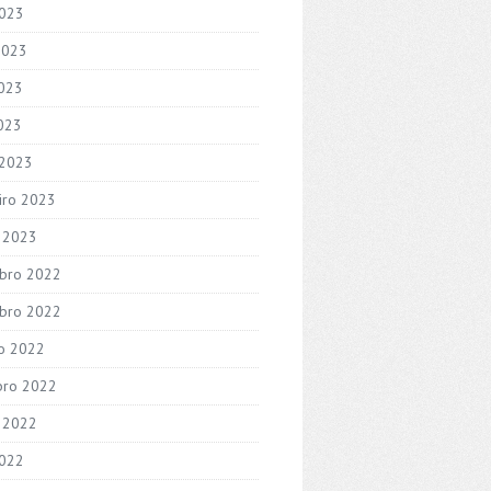
2023
2023
023
2023
 2023
iro 2023
o 2023
bro 2022
bro 2022
o 2022
bro 2022
 2022
2022