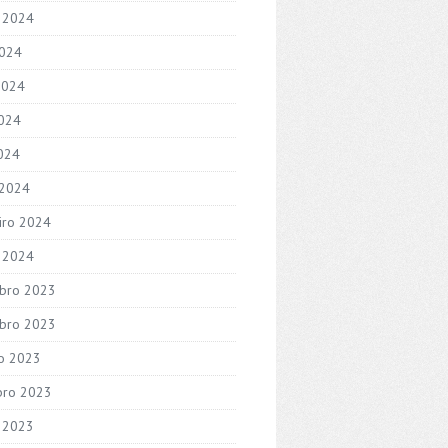
 2024
2024
2024
024
2024
 2024
iro 2024
o 2024
bro 2023
bro 2023
o 2023
bro 2023
 2023