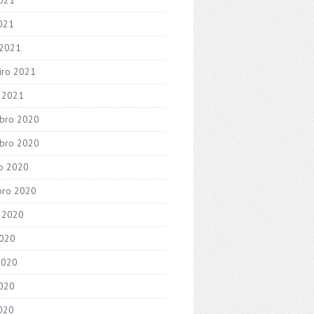
2021
 2021
iro 2021
o 2021
bro 2020
bro 2020
o 2020
bro 2020
 2020
2020
2020
020
2020