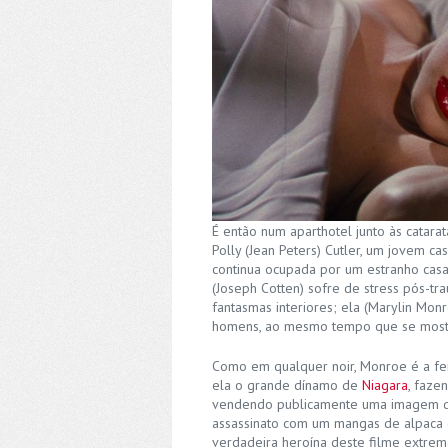
É então num aparthotel junto às catar
Polly (Jean Peters) Cutler, um jovem c
continua ocupada por um estranho casa
(Joseph Cotten) sofre de stress pós-tr
fantasmas interiores; ela (Marylin Mon
homens, ao mesmo tempo que se mostra
Como em qualquer noir, Monroe é a femm
ela o grande dínamo de
Niagara
, faze
vendendo publicamente uma imagem d
assassinato com um mangas de alpaca q
verdadeira heroína deste filme extre