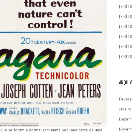
| CRÍT
| CRÍT
| CRÍTI
| CRÍTI
| CRÍTI
| CRÍTI
ARQUI
Fevere
Janeir
Dezem
Novem
 que se focam e normalizam numa pequena parte de uma