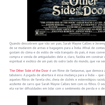
Quando descobrem que vão ser pais, Sarah Wayne Callies e Jeremy 
de se mudarem de armas e bagagens para a Índia. Afinal de contas,
gostam do clima e do estilo de vida tranquilo do país, é mais conv
compra e venda de antiguidades dele e, claro, facilita em construi
espiritual e exótico de um país do outro lado do mundo, que vai se
The Other Side of the Door
é um filme de fantasmas, que demora a
tabuleiro. A jogada de abertura é essa mudança para a Índia – que
aqueles filtros de favela-chic, cheia de clichés e estereótipos racis
acidente de carro que Sarah Wayne Callies tem com os filhos. O se
ela vai ter dificuldades em lidar com o sentimento de perda e o de