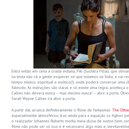
Entra então em cena a criada indiana, Piki (Suchitra Pillai), que ob
na testa não vá a gente esquecer-se que estamos na Índia, e vai re
tempo místico, espiritual e exótico(!), onde poderá conversar uma ú
falecido. As instruções são claras e só existe uma regra: aconteça
Callies não deverá nunca – mas mesmo nunca! – abrir a porta. Óbvio
Sarah Wayne Callies irá abrir a porta.
A partir daí, arranca definitivamente o filme de fantasmas.
The Other
especialmente atmosférico, traz ainda para a equação os Aghori (uma
o realizador Johannes Roberts monta meia-dúzia de sustos bem co
filme não pode ser só isso e é necessário algo mais e, inevitavelme