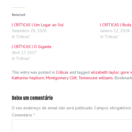
Related
| CRÍTICAS | Um Lugar ao Sol
| CRÍTICAS | Roda
Setembro 28, 2020
Janeiro 12, 2018
In "Críticas"
In "Críticas"
| CRÍTICAS | O Gigante
Abril 17, 2017
In "Críticas"
This entry was posted in
Críticas
and tagged
elizabeth taylor
,
gore v
Katharine hepburn
,
Montgomery Clift
,
Tennessee williams
. Bookmar
Deixe um comentário
O seu endereço de email não será publicado.
Campos obrigatório
Comentário
*