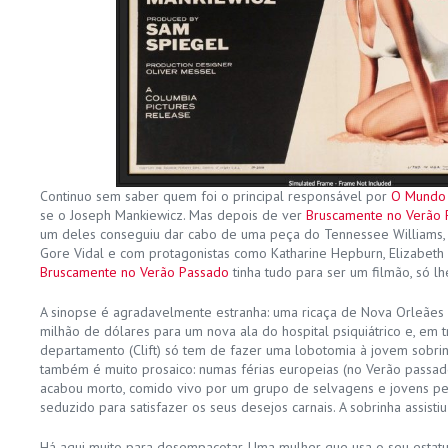
Continuo sem saber quem foi o principal responsável por
O Mundo 
se o Joseph Mankiewicz. Mas depois de ver
Bruscamente no Verão 
um deles conseguiu dar cabo de uma peça do Tennessee Williams,
Gore Vidal e com protagonistas como Katharine Hepburn, Elizabeth 
Bruscamente no Verão Passado
tinha tudo para ser um filmão, só lh
A sinopse é agradavelmente estranha: uma ricaça de Nova Orleães
milhão de dólares para um nova ala do hospital psiquiátrico e, em t
departamento (Clift) só tem de fazer uma lobotomia à jovem sobrinh
também é muito prosaico: numas férias europeias (no Verão passado),
acabou morto, comido vivo por um grupo de selvagens e jovens pedi
seduzido para satisfazer os seus desejos carnais. A sobrinha assistiu
Há aqui muito para desempacotar. Uma mulher que usa o seu estatu