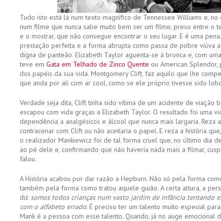
Tudo isto está lá num texto magnífico de Tennessee Williams e, no 
num filme que nunca sabe muito bem ser um filme, preso entre o te
e o mostrar, que não consegue encontrar o seu lugar. E é uma pen
prestação perfeita e a forma abrupta como passa de pobre viúva 
digna de panteão. Elizabeth Taylor aguenta-se à bronca e, com um
teve em
Gata em Telhado de Zinco Quente
ou American Splendor, p
dos papéis da sua vida. Montgomery Clift, faz aquilo que lhe com
que anda por ali com ar cool, como se ele próprio tivesse sido lo
Verdade seja dita, Clift tinha sido vítima de um acidente de viação b
escapou com vida graças a Elizabeth Taylor. O resultado foi uma v
dependência a analgésicos e álcool que nunca mais largaria. Reza a 
contracenar com Clift ou não aceitaria o papel. E reza a história que,
o realizador Mankiewicz foi de tal forma cruel que, no último dia 
ao pé dele e, confirmando que não haveria nada mais a filmar, cusp
falou.
A História acabou por dar razão a Hepburn. Não só pela forma como
também pela forma como tratou aquele guião. A certa altura, a pe
diz
somos todos crianças num vasto jardim de infância tentando 
com o alfabeto errado
. É preciso ter um talento muito especial par
Mank é a pessoa com esse talento. Quando, já no auge emocional do