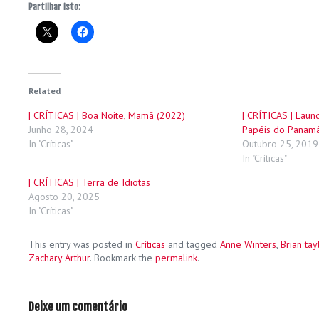
Partilhar isto:
Related
| CRÍTICAS | Boa Noite, Mamã (2022)
| CRÍTICAS | Laun
Junho 28, 2024
Papéis do Panam
In "Críticas"
Outubro 25, 2019
In "Críticas"
| CRÍTICAS | Terra de Idiotas
Agosto 20, 2025
In "Críticas"
This entry was posted in
Críticas
and tagged
Anne Winters
,
Brian tay
Zachary Arthur
. Bookmark the
permalink
.
Deixe um comentário