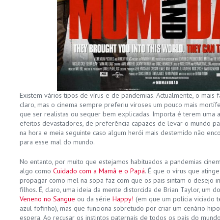
Existem vários tipos de vírus e de pandemias. Actualmente, o mais 
claro, mas o cinema sempre preferiu viroses um pouco mais mortíf
que ser realistas ou sequer bem explicadas. Importa é terem uma a
efeitos devastadores, de preferência capazes de levar o mundo pa
na hora e meia seguinte caso algum herói mais destemido não enc
para esse mal do mundo.
No entanto, por muito que estejamos habituados a pandemias cinema
algo como
Cuidado com a Mamã e o Papá
. É que o vírus que atin
propagar como mel na sopa faz com que os pais sintam o desejo in
filhos. É, claro, uma ideia da mente distorcida de Brian Taylor, um 
Veneno no Sangue
ou da série
Happy!
(em que um polícia viciado 
azul fofinho), mas que funciona sobretudo por criar um cenário hip
espera. Ao recusar os instintos paternais de todos os pais do mund