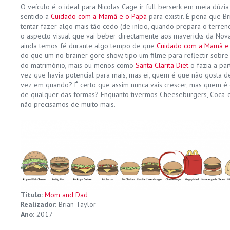
O veículo é o ideal para Nicolas Cage ir full berserk em meia dúzi
sentido a
Cuidado com a Mamã e o Papá
para existir. É pena que Br
tentar fazer algo mais tão cedo (de início, quando prepara o terren
o aspecto visual que vai beber directamente aos mavericks da No
ainda temos fé durante algo tempo de que
Cuidado com a Mamã e
do que um no brainer gore show, tipo um filme para reflectir sobr
do matrimónio, mais ou menos como
Santa Clarita Diet
o fazia a par
vez que havia potencial para mais, mas ei, quem é que não gosta
vez em quando? É certo que assim nunca vais crescer, mas quem é
de qualquer das formas? Enquanto tivermos Cheeseburgers, Coca-c
não precisamos de muito mais.
Título:
Mom and Dad
Realizador:
Brian Taylor
Ano:
2017