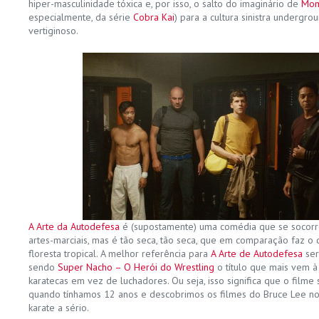
hiper-masculinidade tóxica e, por isso, o salto do imaginário de
Mom
especialmente, da série
Cobra Kai
) para a cultura sinistra undergr
vertiginoso.
A Arte da Autodefesa
é (supostamente) uma comédia que se socorr
artes-marciais, mas é tão seca, tão seca, que em comparação faz o
floresta tropical. A melhor referência para
A Arte de Autodefesa
ser
sendo
Super Nacho – O Herói do Wrestling
o título que mais vem à
karatecas em vez de luchadores. Ou seja, isso significa que o filme 
quando tínhamos 12 anos e descobrimos os filmes do Bruce Lee no
karate a sério.