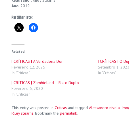
Realizador:
Riley Stearns
Ano:
2019
Partilhar isto:
Related
| CRÍTICAS | A Verdadeira Dor
| CRÍTICAS | O Du
Fevereiro 12, 2025
Setembro 1, 202
In "Críticas"
In "Críticas"
| CRÍTICAS | Zombieland – Risco Duplo
Fevereiro 5, 2020
In "Críticas"
This entry was posted in
Críticas
and tagged
Alessandro nivola
,
Imo
Riley stearns
. Bookmark the
permalink
.