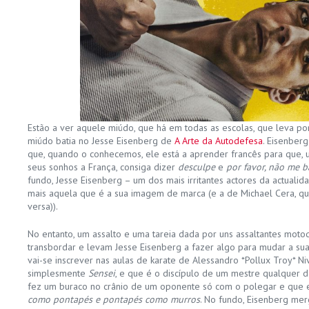
Estão a ver aquele miúdo, que há em todas as escolas, que leva po
miúdo batia no Jesse Eisenberg de
A Arte da Autodefesa
. Eisenberg
que, quando o conhecemos, ele está a aprender francês para que, 
seus sonhos a França, consiga dizer
desculpe
e
por favor, não me b
fundo, Jesse Eisenberg – um dos mais irritantes actores da actualid
mais aquela que é a sua imagem de marca (e a de Michael Cera, que
versa)).
No entanto, um assalto e uma tareia dada por uns assaltantes motoq
transbordar e levam Jesse Eisenberg a fazer algo para mudar a sua 
vai-se inscrever nas aulas de karate de Alessandro *Pollux Troy* Niv
simplesmente
Sensei
, e que é o discípulo de um mestre qualquer 
fez um buraco no crânio de um oponente só com o polegar e que 
como pontapés e pontapés como murros
. No fundo, Eisenberg m