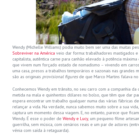
Wendy (Michelle Williams) podia muito bem ser uma das muitas pe
Sobreviver na América
veio dar forma: trabalhadores mastigados e
capitalista, autêntica carne para canhão elevado à potência máxima
que vivem num forçado estado de nomadismo – vivendo em carro
uma casa, presos a trabalhos temporários e sazonais nas grandes m
são as originais
provisional figures
de que Marco Martins falava no
Conhecemos Wendy em trânsito, no seu carro com a companhia da c
metida na mala e quinhentos dólares no bolso, que têm que dar pa
espera encontrar um trabalho qualquer numa das várias fábricas d
relançar a vida. Na verdade, nunca sabemos muito sobre a sua vida
captura um momento dessa viagem. E, no entanto, parece que ficam
Wendy. É esse o poder de
Wendy e Lucy
, um pequeno filme artes
guerrilha, sem música, com cenários reais e um par de actores (ent
vénia com saída à retaguarda).