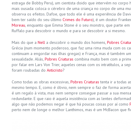
estraga de Bobby Peru), um cientista doido que intervém no corpo 
mais ousada: coloca o cérebro de uma criança no corpo de uma mu
observa os efeitos. Dafoe, que todo ele é uma experiência de Dav
bem ter saído do seu último
Crimes do Futuro
), é um doutor Franke
Moreau
, enquanto que Emma Stone é o seu monstro, que parte e
Ruffalo para descobrir o mundo e para se descobrir a si mesmo.
Mais do que a
Nell
a descobrir o mundo dos homens,
Pobres Criatu
Grécia (num momento poderoso, que faz uma rima muda com os c
continuam a engordar nas ilhas gregas) e França, mas é também uma 
sexualidade. Aliás,
Pobres Criaturas
combina muito bem com a prime
por falar em Lars Von Trier, aqueles cenas com os intratítulos, a sep
foram roubadas do
Anticristo
?
Como todas as obras excessivas,
Pobres Criaturas
tenta ir a todas a
mesmo tempo. E, como é óbvio, nem sempre o faz de forma acert
é um regalo à vista, mas nem sempre consegue passar a sua mensa
redundante. E que raio é aquela insistência com as lentes deforma
algo que não podemos negar é que há poucas coisas por aí como
perto nem de longe o melhor Lanthimos, mas é um McBacon que fic