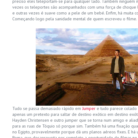
preciso eles teleportam-se para qualquer lado. Também ninguém n
vezes os teleportes são acompanhados com uma força de choque br
e outras vezes é suave como a pele de um bebé. Enfim, há muita c
Começando logo pela sanidade mental de quem escreveu o filme.
Tudo se passa demasiado rápido em
Jumper
e tudo parece colado 
apenas um pretexto para saltar de destino exótico em destino exó
Hayden Christensen e outro jumper que se torna num amigo e aliad
para as ruas de Tóquio só porque sim. Também há uma fixação qua
no Egipto, provavelmente porque dá uns planos aéreos fixes. E há
Roma, que desaproveita por completo a oportunidade de filmar no s