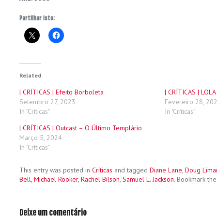
Partilhar isto:
Related
| CRÍTICAS | Efeito Borboleta
| CRÍTICAS | LOLA
Setembro 27, 2023
Fevereiro 28, 20
In "Críticas"
In "Críticas"
| CRÍTICAS | Outcast – O Último Templário
Março 5, 2024
In "Críticas"
This entry was posted in
Críticas
and tagged
Diane Lane
,
Doug Lima
Bell
,
Michael Rooker
,
Rachel Bilson
,
Samuel L. Jackson
. Bookmark th
Deixe um comentário