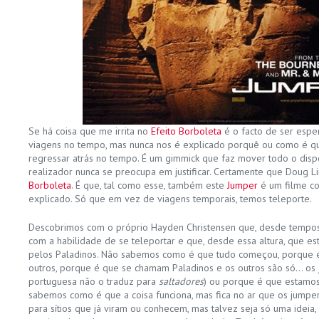
Se há coisa que me irrita no
Efeito Borboleta
é o facto de ser esper
viagens no tempo, mas nunca nos é explicado porquê ou como é q
regressar atrás no tempo. É um gimmick que faz mover todo o dispo
realizador nunca se preocupa em justificar. Certamente que Doug 
Borboleta
. É que, tal como esse, também este
Jumper
é um filme c
explicado. Só que em vez de viagens temporais, temos teleporte.
Descobrimos com o próprio Hayden Christensen que, desde tempos
com a habilidade de se teleportar e que, desde essa altura, que e
pelos Paladinos. Não sabemos como é que tudo começou, porque 
outros, porque é que se chamam Paladinos e os outros são só… os
portuguesa não o traduz para
saltadores
) ou porque é que estamos
sabemos como é que a coisa funciona, mas fica no ar que os jumpe
para sítios que já viram ou conhecem, mas talvez seja só uma ide