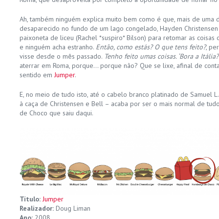
Ah, também ninguém explica muito bem como é que, mais de uma d
desaparecido no fundo de um lago congelado, Hayden Christensen 
paixoneta de liceu (Rachel *suspiro* Bilson) para retomar as coisas
e ninguém acha estranho.
Então, como estás? O que tens feito?
, pe
visse desde o mês passado.
Tenho feito umas coisas. ‘Bora a Itália?
aterrar em Roma, porque… porque não? Que se lixe, afinal de conta
sentido em
Jumper
.
E, no meio de tudo isto, até o cabelo branco platinado de Samuel L
à caça de Christensen e Bell – acaba por ser o mais normal de tu
de Choco que saiu daqui.
Título:
Jumper
Realizador:
Doug Liman
Ano:
2008