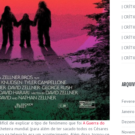
| CRÍT
| CRÍT
| CRÍTI
| CRÍTI
| CRÍTI
| CRÍTI
ARQUI
Fevere
Janeir
Dezem
ifícil de explicar o tipo de fenómeno que foi
A Guerra do
bilheteira mundial (para além de ter sacado todos os Césares
Novem
va na televisão era um acontecimento. Além disso, tornou-se