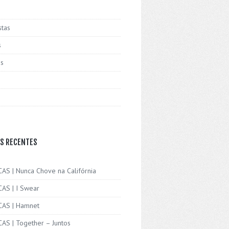
stas
s
is
S RECENTES
CAS | Nunca Chove na Califórnia
CAS | I Swear
ICAS | Hamnet
CAS | Together – Juntos