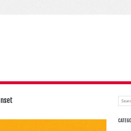
unset
Search
CATEGO