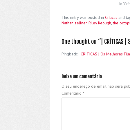
In "Crí
This entry was posted in
Críticas
and t
Nathan zellner
,
Riley Keough
,
the octop
One thought on “
| CRÍTICAS |
Pingback:
| CRÍTICAS | Os Melhores Fi
Deixe um comentário
O seu endereço de email não será pub
Comentário
*