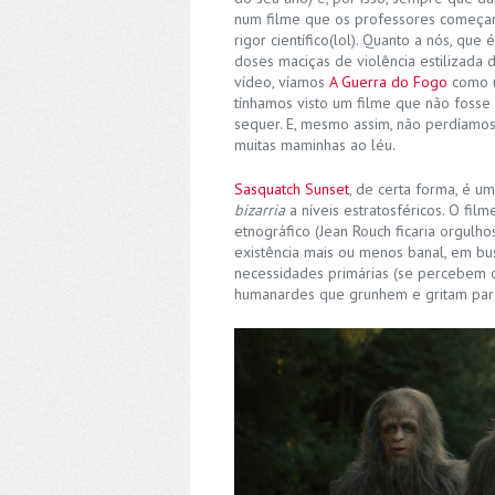
num filme que os professores começara
rigor científico(lol). Quanto a nós, qu
doses maciças de violência estilizada
vídeo, víamos
A Guerra do Fogo
como u
tínhamos visto um filme que não fosse
sequer. E, mesmo assim, não perdíamo
muitas maminhas ao léu.
Sasquatch Sunset
, de certa forma, é 
bizarria
a níveis estratosféricos. O fi
etnográfico (Jean Rouch ficaria orgulh
existência mais ou menos banal, em bus
necessidades primárias (se percebem o 
humanardes que grunhem e gritam par