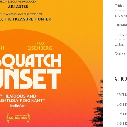
Críticas
Entrevi
Estreia
Festiva
Listas
Séries
ARTIGO
| CRÍTI
| CRÍTI
| CRÍT
| CRÍTI