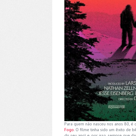
Para quem não nasceu nos anos 80, é d
Fogo
. O filme tinha sido um êxito de 
do seu ano) e, por isso, sempre que da