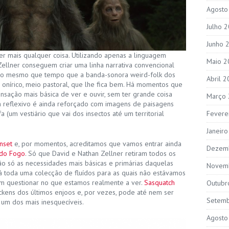
Agosto
Julho 
Junho 
ser mais qualquer coisa. Utilizando apenas a linguagem
Maio 2
 Zellner conseguem criar uma linha narrativa convencional
 ao mesmo que tempo que a banda-sonora weird-folk dos
Abril 
 onírico, meio pastoral, que lhe fica bem. Há momentos que
sação mais básica de ver e ouvir, sem ter grande coisa
Março
om reflexivo é ainda reforçado com imagens de paisagens
a (um vestiário que vai dos insectos até um territorial
Fevere
Janeir
nset
e, por momentos, acreditamos que vamos entrar ainda
Dezem
 do Fogo
. Só que David e Nathan Zellner retiram todos os
 são só as necessidades mais básicas e primárias daquelas
Novem
á toda uma colecção de fluídos para as quais não estávamos
em questionar no que estamos realmente a ver.
Sasquatch
Outubr
kens dos últimos enjoos e, por vezes, pode até nem ser
Setem
um dos mais inesquecíveis.
Agosto