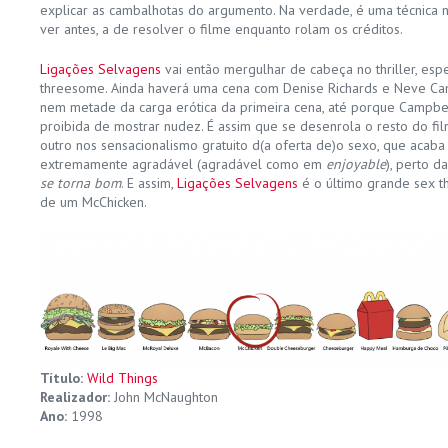
explicar as cambalhotas do argumento. Na verdade, é uma técnica 
ver antes, a de resolver o filme enquanto rolam os créditos.
Ligações Selvagens
vai então mergulhar de cabeça no thriller, esp
threesome. Ainda haverá uma cena com Denise Richards e Neve Cam
nem metade da carga erótica da primeira cena, até porque Campbel
proibida de mostrar nudez. É assim que se desenrola o resto do fi
outro nos sensacionalismo gratuito d(a oferta de)o sexo, que acaba
extremamente agradável (agradável como em
enjoyable
), perto 
se torna bom
. E assim,
Ligações Selvagens
é o último grande sex th
de um McChicken.
Título:
Wild Things
Realizador:
John McNaughton
Ano:
1998