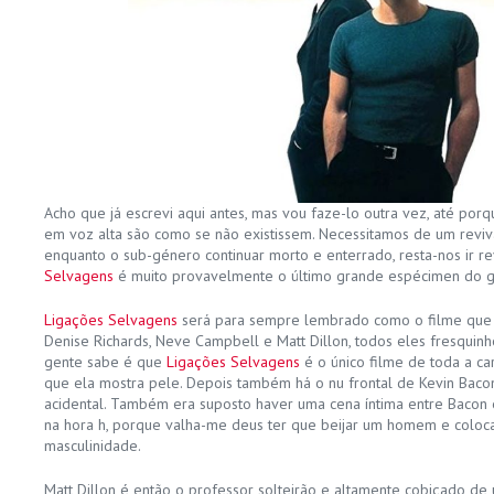
Acho que já escrevi aqui antes, mas vou faze-lo outra vez, até por
em voz alta são como se não existissem. Necessitamos de um revival 
enquanto o sub-género continuar morto e enterrado, resta-nos ir re
Selvagens
é muito provavelmente o último grande espécimen do 
Ligações Selvagens
será para sempre lembrado como o filme que
Denise Richards, Neve Campbell e Matt Dillon, todos eles fresquin
gente sabe é que
Ligações Selvagens
é o único filme de toda a ca
que ela mostra pele. Depois também há o nu frontal de Kevin Bacon
acidental. Também era suposto haver uma cena íntima entre Bacon 
na hora h, porque valha-me deus ter que beijar um homem e coloc
masculinidade.
Matt Dillon é então o professor solteirão e altamente cobiçado de 