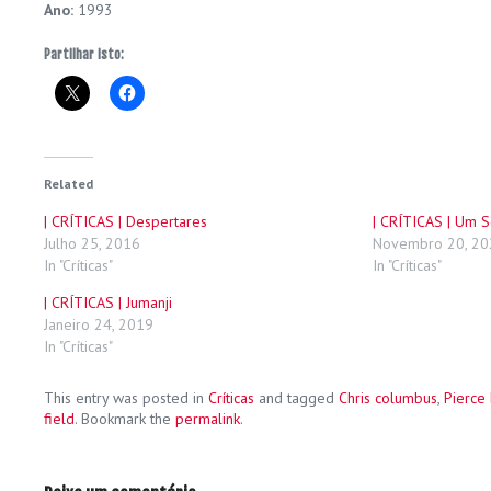
Ano:
1993
Partilhar isto:
Related
| CRÍTICAS | Despertares
| CRÍTICAS | Um 
Julho 25, 2016
Novembro 20, 20
In "Críticas"
In "Críticas"
| CRÍTICAS | Jumanji
Janeiro 24, 2019
In "Críticas"
This entry was posted in
Críticas
and tagged
Chris columbus
,
Pierce
field
. Bookmark the
permalink
.