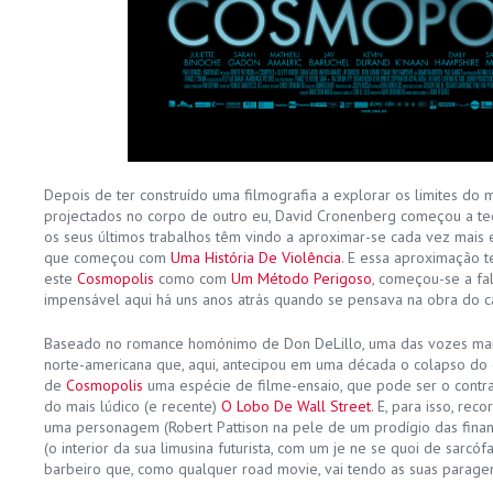
Depois de ter construído uma filmografia a explorar os limites do
projectados no corpo de outro eu, David Cronenberg começou a teo
os seus últimos trabalhos têm vindo a aproximar-se cada vez mais 
que começou com
Uma História De Violência
. E essa aproximação t
este
Cosmopolis
como com
Um Método Perigoso
, começou-se a fa
impensável aqui há uns anos atrás quando se pensava na obra do c
Baseado no romance homónimo de Don DeLillo, uma das vozes mais 
norte-americana que, aqui, antecipou em uma década o colapso do 
de
Cosmopolis
uma espécie de filme-ensaio, que pode ser o cont
do mais lúdico (e recente)
O Lobo De Wall Street
. E, para isso, re
uma personagem (Robert Pattison na pele de um prodígio das fina
(o interior da sua limusina futurista, com um je ne se quoi de sarcó
barbeiro que, como qualquer road movie, vai tendo as suas parage