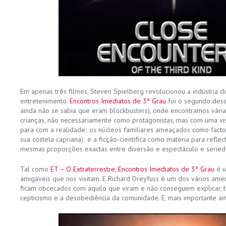
Em apenas três filmes, Steven Spielberg revolucionou a indústria d
entretenimento.
Encontros Imediatos de 3º Grau
foi o segundo desse
ainda não se sabia que eram blockbusters), onde encontramos várias 
crianças, não necessariamente como protagonistas, mas com uma vis
para com a realidade; os núcleos familiares ameaçados como factor
sua costela capriana); e a ficção-cientifica como matéria para reflec
mesmas proporções exactas entre diversão e espectáculo e seried
Tal como
ET – O Extraterrestre
,
Encontros Imediatos de 3º Grau
é u
amigáveis que nos visitam. E Richard Dreyfuss é um dos vários amer
ficam obcecados com aquilo que viram e não conseguem explicar, 
cepticismo e a desobediência da comunidade. E, mais importante aind