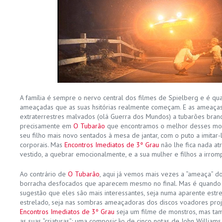
A família é sempre o nervo central dos filmes de Spielberg e é qu
ameaçadas que as suas hsitórias realmente começam. E as ameaç
extraterrestres malvados (olá Guerra dos Mundos) a tubarões bran
precisamente em
O Tubarão
que encontramos o melhor desses mom
seu filho mais novo sentados à mesa de jantar, com o puto a imitar
corporais. Mas
Encontros Imediatos de 3º Grau
não lhe fica nada at
vestido, a quebrar emocionalmente, e a sua mulher e filhos a irr
Ao contrário de
O Tubarão
, aqui já vemos mais vezes a “ameaça” do 
borracha desfocados que aparecem mesmo no final. Mas é quando 
sugestão que eles são mais interessantes, seja numa aparente estre
estrelado, seja nas sombras ameaçadoras dos discos voadores proj
Encontros Imediatos de 3º Grau
seja um filme de monstros, mas t
as suas “criaturas”: uma composição de cinco notas de John Williams,