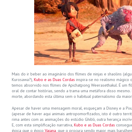
Mais do ir beber ao imaginário dos filmes de ninjas e shaolins (al
Kurosawa?),
Kubo e as Duas Cordas
inspira-se no realismo mágico o
temos absorvido nos filmes de Apichatpong Weerasethakul. É um fi
oral de contar histórias, sendo a trama uma metáfora disso mesmo. 
morte, abordando esta última sem o habitual paternalismo da maio
Apesar de haver uma mensagem moral, esqueçam a Disney e a Pixa
(apesar de haver aqui animais antropomorfizados, isto é outro territ
rima antes com as animações do estúdio Ghibli, outra herança incrív
E, com esta simplificação narrativa,
Kubo e as Duas Cordas
consegue
épica que o épico
Vaiana
, que o procura sendo maior, mais barulhen