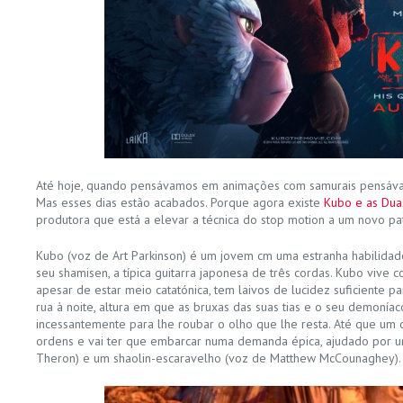
Até hoje, quando pensávamos em animações com samurais pensáva
Mas esses dias estão acabados. Porque agora existe
Kubo e as Dua
produtora que está a elevar a técnica do stop motion a um novo pa
Kubo (voz de Art Parkinson) é um jovem cm uma estranha habilidad
seu shamisen, a típica guitarra japonesa de três cordas. Kubo vive
apesar de estar meio catatónica, tem laivos de lucidez suficiente pa
rua à noite, altura em que as bruxas das suas tias e o seu demonía
incessantemente para lhe roubar o olho que lhe resta. Até que um
ordens e vai ter que embarcar numa demanda épica, ajudado por u
Theron) e um shaolin-escaravelho (voz de Matthew McCounaghey).