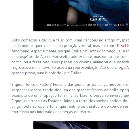
Soko começou a dar que falar com umas canções no antigo myspa
ainda nem sequer caminha na posição vertical, mas foi com
I’ll Kill
fenómeno, especialmente porque Stella McCartney começou a usar a
uma espécie de Alanis Morissette adolescente, mas em lo-fi e com m
continuou a fazer pequenos papéis no cinema, anunciou que desistia
regressava e manteve-se activa na representação. Até que chega
A
grande prova, num biopic de Loie Fuller.
E quem foi Loie Fuller? Foi uma das pioneiras da dança moderna, qu
serpentine dance, tendo sido um dos grandes ícones da belle epoq
exemplo de emancipação feminina, ao fazer o percurso inverso qu
É que Loie trocou os Estados Unidos, a terra dos sonhos onde tudo
vingar, pela Europa, e foi aí que realmente triunfou e deixou de 
entretinha nos intervalos das peças de teatro.