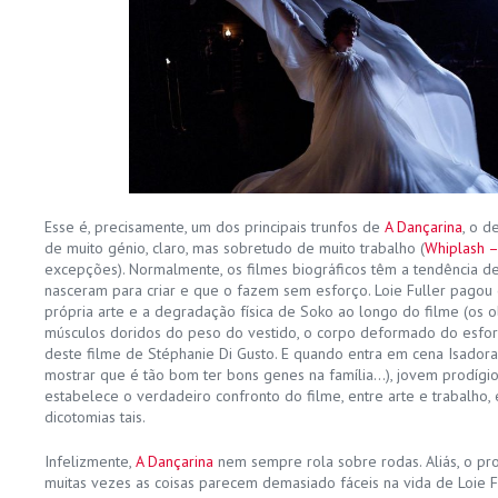
Esse é, precisamente, um dos principais trunfos de
A Dançarina
, o d
de muito génio, claro, mas sobretudo de muito trabalho (
Whiplash –
excepções). Normalmente, os filmes biográficos têm a tendência de
nasceram para criar e que o fazem sem esforço. Loie Fuller pagou
própria arte e a degradação física de Soko ao longo do filme (os 
músculos doridos do peso do vestido, o corpo deformado do esfor
deste filme de Stéphanie Di Gusto. E quando entra em cena Isador
mostrar que é tão bom ter bons genes na família…), jovem prodígi
estabelece o verdadeiro confronto do filme, entre arte e trabalho,
dicotomias tais.
Infelizmente,
A Dançarina
nem sempre rola sobre rodas. Aliás, o pr
muitas vezes as coisas parecem demasiado fáceis na vida de Loie 