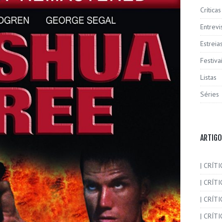
Críticas
Entrevi
Estreia
Festiva
Listas
Séries
ARTIGO
| CRÍTI
| CRÍTI
| CRÍT
| CRÍTI