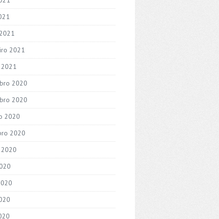
2021
 2021
iro 2021
o 2021
bro 2020
bro 2020
o 2020
bro 2020
 2020
2020
2020
020
2020