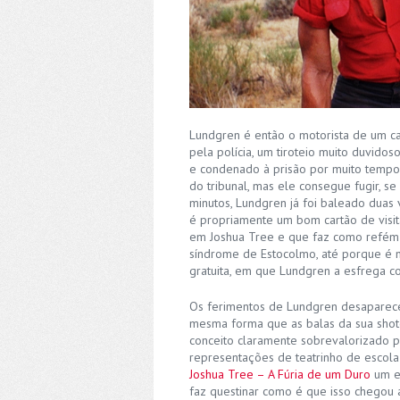
Lundgren é então o motorista de um ca
pela polícia, um tiroteio muito duvido
e condenado à prisão por muito tempo. N
do tribunal, mas ele consegue fugir, 
minutos, Lundgren já foi baleado duas
é propriamente um bom cartão de visit
em Joshua Tree e que faz como refém a
síndrome de Estocolmo, até porque é n
gratuita, em que Lundgren a esfrega 
Os ferimentos de Lundgren desapare
mesma forma que as balas da sua shotg
conceito claramente sobrevalorizado pa
representações de teatrinho de escol
Joshua Tree – A Fúria de um Duro
um ex
faz questinar como é que isso chegou a 