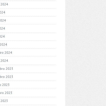
 2024
2024
2024
024
2024
 2024
iro 2024
o 2024
bro 2023
bro 2023
o 2023
bro 2023
 2023