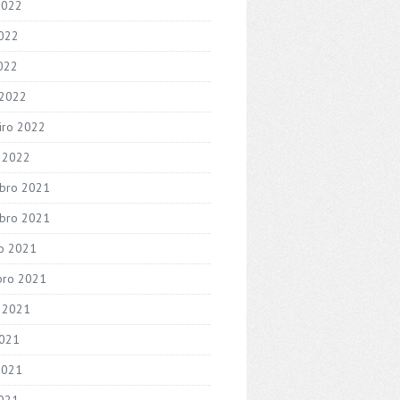
2022
022
2022
 2022
iro 2022
o 2022
bro 2021
bro 2021
o 2021
bro 2021
 2021
2021
2021
021