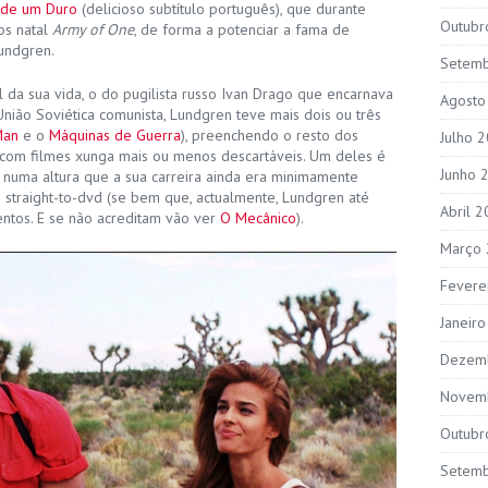
a de um Duro
(delicioso subtítulo português), que durante
Outubr
os natal
Army of One
, de forma a potenciar a fama de
undgren.
Setem
 da sua vida, o do pugilista russo Ivan Drago que encarnava
Agosto
ião Soviética comunista, Lundgren teve mais dois ou três
Man
e o
Máquinas de Guerra
), preenchendo o resto dos
Julho 
 com filmes xunga mais ou menos descartáveis. Um deles é
Junho 
 numa altura que a sua carreira ainda era minimamente
o straight-to-dvd (se bem que, actualmente, Lundgren até
Abril 
tos. E se não acreditam vão ver
O Mecânico
).
Março
Fevere
Janeir
Dezem
Novem
Outubr
Setem