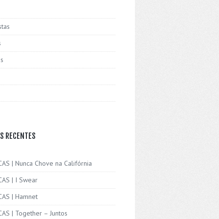
stas
s
is
S RECENTES
CAS | Nunca Chove na Califórnia
CAS | I Swear
ICAS | Hamnet
CAS | Together – Juntos