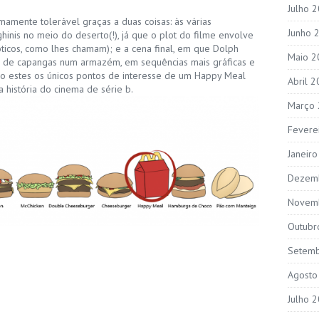
Julho 
mamente tolerável graças a duas coisas: às várias
Junho 
inis no meio do deserto(!), já que o plot do filme envolve
xóticos, como lhes chamam); e a cena final, em que Dolph
Maio 2
de capangas num armazém, em sequências mais gráficas e
ão estes os únicos pontos de interesse de um Happy Meal
Abril 
 história do cinema de série b.
Março
Fevere
Janeir
Dezem
Novem
Outubr
Setem
Agosto
Julho 