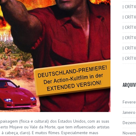
| CRÍT
| CRÍT
| CRÍTI
| CRÍTI
| CRÍTI
| CRÍTI
ARQUI
Fevere
Janeir
paisagem (física e cultural) dos Estados Unidos, com as suas
Dezem
serto Mojave ou Vale da Morte, que tem influenciado artistas
à cabeça, claro). E muitos filmes. Especialmente maus
Novem