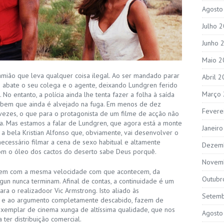
Agosto
Julho 
Junho 
Maio 2
mião que leva qualquer coisa ilegal. Ao ser mandado parar
Abril 
so abate o seu colega e o agente, deixando Lundgren ferido
Março
o entanto, a polícia ainda lhe tenta fazer a folha à saída
se bem que ainda é alvejado na fuga. Em menos de dez
Fevere
 vezes, o que para o protagonista de um filme de acção não
a. Mas estamos a falar de Lundgren, que agora está a monte
Janeir
 bela Kristian Alfonso que, obviamente, vai desenvolver o
ecessário filmar a cena de sexo habitual e altamente
Dezem
com o óleo dos cactos do deserto sabe Deus porquê.
Novem
cem com a mesma velocidade com que acontecem, da
Outubr
un nunca terminam. Afinal de contas, a continuidade é um
ra o realizadoor Vic Armstrong. Isto aliado às
Setem
a e ao argumento completamente descabido, fazem de
emplar de cinema xunga de altíssima qualidade, que nos
Agosto
ter distribuição comercial.