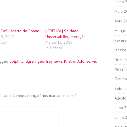
Junho 
Maio 2
Abril 
Março
ICAS | Acerto de Contas
| CRÍTICA | Soldado
19, 2017
Universal: Regeneração
Fevere
ticas"
Março 11, 2019
In "Críticas"
Janeir
Dezem
agged
dolph lundgren
,
geoffrey lewis
,
Kristian Alfonso
,
vic
Novem
Outubr
Setem
licado.
Campos obrigatórios marcados com
*
Agosto
Julho 
Junho 
Maio 2