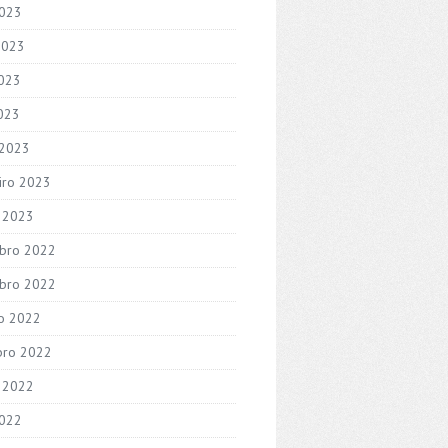
2023
2023
023
2023
 2023
iro 2023
o 2023
bro 2022
bro 2022
o 2022
bro 2022
 2022
2022