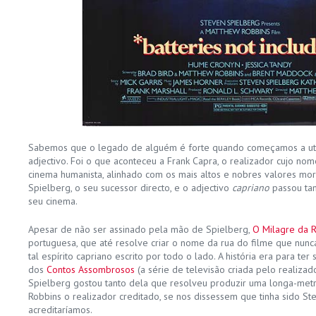
Sabemos que o legado de alguém é forte quando começamos a uti
adjectivo. Foi o que aconteceu a Frank Capra, o realizador cujo no
cinema humanista, alinhado com os mais altos e nobres valores mor
Spielberg, o seu sucessor directo, e o adjectivo
capriano
passou tam
seu cinema.
Apesar de não ser assinado pela mão de Spielberg,
O Milagre da 
portuguesa, que até resolve criar o nome da rua do filme que nunc
tal espírito capriano escrito por todo o lado. A história era para te
dos
Contos Assombrosos
(a série de televisão criada pelo realiza
Spielberg gostou tanto dela que resolveu produzir uma longa-met
Robbins o realizador creditado, se nos dissessem que tinha sido S
acreditaríamos.