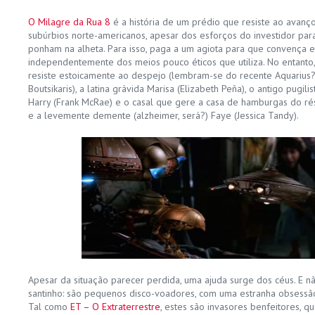
O Milagre da Rua 8
é a história de um prédio que resiste ao avanç
subúrbios norte-americanos, apesar dos esforços do investidor para
ponham na alheta. Para isso, paga a um agiota para que convença 
independentemente dos meios pouco éticos que utiliza. No entant
resiste estoicamente ao despejo (lembram-se do recente Aquarius?).
Boutsikaris), a latina grávida Marisa (Elizabeth Peña), o antigo pugi
Harry (Frank McRae) e o casal que gere a casa de hamburgas do ré
e a levemente demente (alzheimer, será?) Faye (Jessica Tandy).
Apesar da situação parecer perdida, uma ajuda surge dos céus. E 
santinho: são pequenos disco-voadores, com uma estranha obsessão 
Tal como
ET – O Extraterrestre
, estes são invasores benfeitores, q