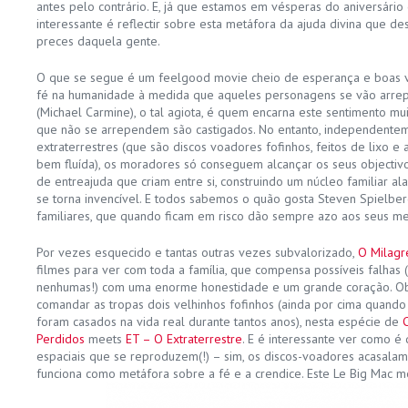
antes pelo contrário. E, já que estamos em vésperas do aniversário
interessante é reflectir sobre esta metáfora da ajuda divina que d
preces daquela gente.
O que se segue é um feelgood movie cheio de esperança e boas vi
fé na humanidade à medida que aqueles personagens se vão arre
(Michael Carmine), o tal agiota, é quem encarna este sentimento mui
que não se arrependem são castigados. No entanto, independente
extraterrestres (que são discos voadores fofinhos, feitos de lixo 
bem fluída), os moradores só conseguem alcançar os seus objectivo
de entreajuda que criam entre si, construindo um núcleo familiar ala
se torna invencível. E todos sabemos o quão gosta Steven Spielber
familiares, que quando ficam em risco dão sempre azo aos seus me
Por vezes esquecido e tantas outras vezes subvalorizado,
O Milagr
filmes para ver com toda a família, que compensa possíveis falhas (
nenhumas!) com uma enorme honestidade e um grande coração. Ob
comandar as tropas dois velhinhos fofinhos (ainda por cima quan
foram casados na vida real durante tantos anos), nesta espécie de
Perdidos
meets
ET – O Extraterrestre
. E é interessante ver como 
espaciais que se reproduzem(!) – sim, os discos-voadores acasala
funciona como metáfora sobre a fé e a crendice. Este Le Big Mac m